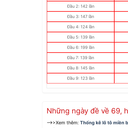
Đầu 2: 142 lần
Đầu 3: 147 lần
Đầu 4: 124 lần
Đầu 5: 139 lần
Đầu 6: 199 lần
Đầu 7: 139 lần
Đầu 8: 145 lần
Đầu 9: 123 lần
Những ngày đề về 69, hô
-->>Xem thêm:
Thống kê lô tô miền 