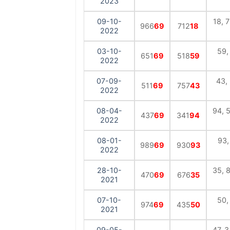
2023
09-10-
18, 7
966
69
712
18
2022
03-10-
59,
651
69
518
59
2022
07-09-
43, 
511
69
757
43
2022
08-04-
94, 5
437
69
341
94
2022
08-01-
93,
989
69
930
93
2022
28-10-
35, 8
470
69
676
35
2021
07-10-
50,
974
69
435
50
2021
09-05-
47, 3