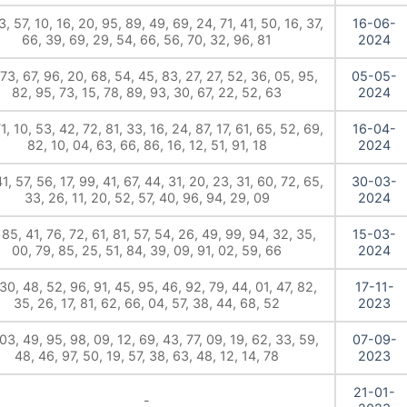
3, 57, 10, 16, 20, 95, 89, 49, 69, 24, 71, 41, 50, 16, 37,
16-06-
66, 39, 69, 29, 54, 66, 56, 70, 32, 96, 81
2024
73, 67, 96, 20, 68, 54, 45, 83, 27, 27, 52, 36, 05, 95,
05-05-
82, 95, 73, 15, 78, 89, 93, 30, 67, 22, 52, 63
2024
1, 10, 53, 42, 72, 81, 33, 16, 24, 87, 17, 61, 65, 52, 69,
16-04-
82, 10, 04, 63, 66, 86, 16, 12, 51, 91, 18
2024
1, 57, 56, 17, 99, 41, 67, 44, 31, 20, 23, 31, 60, 72, 65,
30-03-
33, 26, 11, 20, 52, 57, 40, 96, 94, 29, 09
2024
 85, 41, 76, 72, 61, 81, 57, 54, 26, 49, 99, 94, 32, 35,
15-03-
00, 79, 85, 25, 51, 84, 39, 09, 91, 02, 59, 66
2024
30, 48, 52, 96, 91, 45, 95, 46, 92, 79, 44, 01, 47, 82,
17-11-
35, 26, 17, 81, 62, 66, 04, 57, 38, 44, 68, 52
2023
03, 49, 95, 98, 09, 12, 69, 43, 77, 09, 19, 62, 33, 59,
07-09-
48, 46, 97, 50, 19, 57, 38, 63, 48, 12, 14, 78
2023
21-01-
-