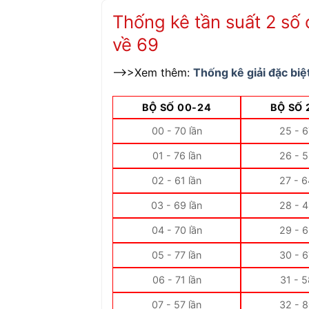
Thống kê tần suất 2 số 
về 69
-->>Xem thêm:
Thống kê giải đặc biệ
BỘ SỐ 00-24
BỘ SỐ 
00
-
70 lần
25
-
6
01
-
76 lần
26
-
5
02
-
61 lần
27
-
6
03
-
69 lần
28
-
4
04
-
70 lần
29
-
6
05
-
77 lần
30
-
6
06
-
71 lần
31
-
5
07
-
57 lần
32
-
8