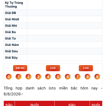
Ký Tự Trúng
Thưởng
Giải ĐB
Giải Nhất
Giải Nhì
Giải Ba
Giải Tư
Giải Năm
Giải Sáu
Giải Bảy
ĐẦY ĐỦ
2 SỐ
3 SỐ
0
1
2
3
4
5
6
7
8
9
Tổng hợp danh sách loto miền bắc hôm nay -
8/8/2026:
-
ĐẦU
ĐUÔI
ĐẦU
ĐUÔI