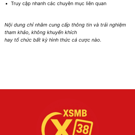
Truy cập nhanh các chuyên mục liên quan
Nội dung chỉ nhằm cung cấp thông tin và trải nghiệm
tham khảo, không khuyến khích
hay tổ chức bất kỳ hình thức cá cược nào.