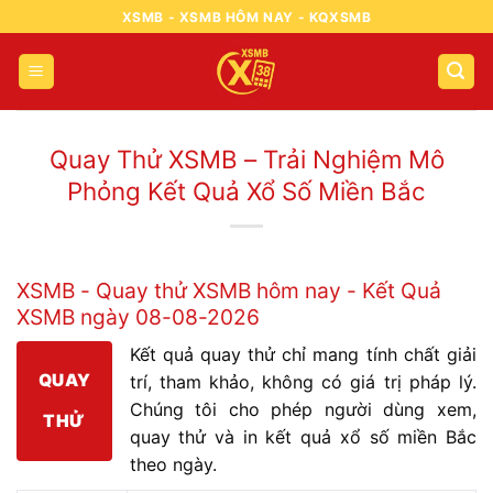
Skip
XSMB - XSMB HÔM NAY - KQXSMB
to
content
Quay Thử XSMB – Trải Nghiệm Mô
Phỏng Kết Quả Xổ Số Miền Bắc
XSMB - Quay thử XSMB hôm nay - Kết Quả
XSMB ngày 08-08-2026
Kết quả quay thử chỉ mang tính chất giải
QUAY
trí, tham khảo, không có giá trị pháp lý.
Chúng tôi cho phép người dùng xem,
THỬ
quay thử và in kết quả xổ số miền Bắc
theo ngày.