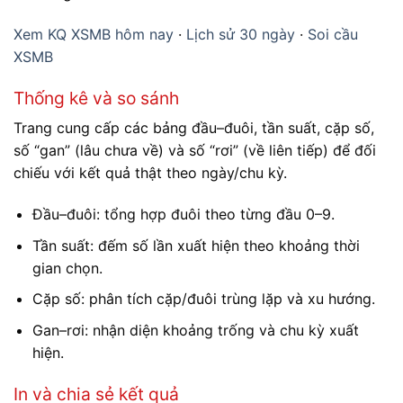
Xem KQ XSMB hôm nay
·
Lịch sử 30 ngày
·
Soi cầu
XSMB
Thống kê và so sánh
Trang cung cấp các bảng đầu–đuôi, tần suất, cặp số,
số “gan” (lâu chưa về) và số “rơi” (về liên tiếp) để đối
chiếu với kết quả thật theo ngày/chu kỳ.
Đầu–đuôi: tổng hợp đuôi theo từng đầu 0–9.
Tần suất: đếm số lần xuất hiện theo khoảng thời
gian chọn.
Cặp số: phân tích cặp/đuôi trùng lặp và xu hướng.
Gan–rơi: nhận diện khoảng trống và chu kỳ xuất
hiện.
In và chia sẻ kết quả