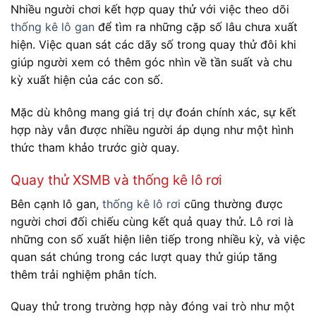
Nhiều người chơi kết hợp quay thử với việc theo dõi
thống kê lô gan
để tìm ra những cặp số lâu chưa xuất
hiện. Việc quan sát các dãy số trong quay thử đôi khi
giúp người xem có thêm góc nhìn về tần suất và chu
kỳ xuất hiện của các con số.
Mặc dù không mang giá trị dự đoán chính xác, sự kết
hợp này vẫn được nhiều người áp dụng như một hình
thức tham khảo trước giờ quay.
Quay thử XSMB và thống kê lô rơi
Bên cạnh lô gan,
thống kê lô rơi
cũng thường được
người chơi đối chiếu cùng kết quả quay thử. Lô rơi là
những con số xuất hiện liên tiếp trong nhiều kỳ, và việc
quan sát chúng trong các lượt quay thử giúp tăng
thêm trải nghiệm phân tích.
Quay thử trong trường hợp này đóng vai trò như một