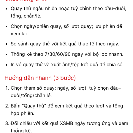
Quay thử ngẫu nhiên hoặc tuỳ chỉnh theo đầu–đuôi,
tổng, chẵn/lẻ.
Chọn ngày/phiên quay, số lượt quay; lưu phiên để
xem lại.
So sánh quay thử với kết quả thực tế theo ngày.
Thống kê theo 7/30/60/90 ngày với bộ lọc nhanh.
In vé quay thử và xuất ảnh/tệp kết quả để chia sẻ.
Hướng dẫn nhanh (3 bước)
Chọn tham số quay: ngày, số lượt, tuỳ chọn đầu–
đuôi/tổng/chẵn lẻ.
Bấm “Quay thử” để xem kết quả theo lượt và tổng
hợp phiên.
Đối chiếu với kết quả XSMB ngày tương ứng và xem
thống kê.