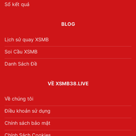
Sổ kết quả
BLOG
Lịch sử quay XSMB
Soi Cầu XSMB
Danh Sách Đề
VỀ XSMB38.LIVE
Về chúng tôi
Điều khoản sử dụng
Chính sách bảo mật
Chính Sách Cookies