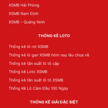
XSMB Hải Phòng
XSMB Nam Định
XSMB – Quảng Ninh
XSMB Thứ Hai
THỐNG KÊ LOTO
XSMB Thứ Ba
Thống kê lô rơi XSMB
XSMB Thứ Tư
Thống kê lô gan XSMB hôm nay lâu chưa về
XSMB Thứ Năm
Thống kê tần suất lô tô cặp
XSMB Thứ Sáu
Thống kê Loto XSMB
XSMB Thứ Bảy
Thống kê tần suất lô tô XSMB
XSMB Chủ Nhật
Thống Kê Lô Câm Đầu 100 Ngày
Thống Kê Lô Câm Đuôi MB 100 Ngày
THỐNG KÊ GIẢI ĐẶC BIỆT
Thống kê xiên 3