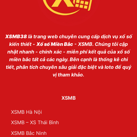
XSMB38
là trang web chuyên cung cấp dịch vụ xổ số
kiến thiết -
Xổ số Miền Bắc
- XSMB. Chúng tôi cập
nhật nhanh - chính xác - miễn phí kết quả của xổ số
miền bắc tất cả các ngày. Bên cạnh là thống kê chi
tiết, phân tích chuyên sâu giải đặc biệt và loto để quý
vị tham khảo.
XSMB
XSMB Hà Nội
XSMB – XS Thái Bình
XSMB Bắc Ninh