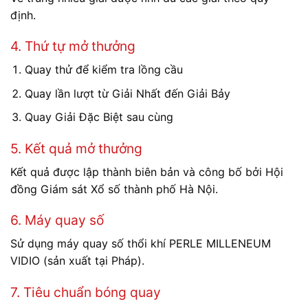
định.
4. Thứ tự mở thưởng
Quay thử để kiểm tra lồng cầu
Quay lần lượt từ Giải Nhất đến Giải Bảy
Quay Giải Đặc Biệt sau cùng
5. Kết quả mở thưởng
Kết quả được lập thành biên bản và công bố bởi Hội
đồng Giám sát Xổ số thành phố Hà Nội.
6. Máy quay số
Sử dụng máy quay số thổi khí PERLE MILLENEUM
VIDIO (sản xuất tại Pháp).
7. Tiêu chuẩn bóng quay