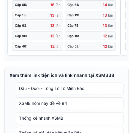
16
14
Cặp 05:
Cặp 61:
Cặ
lần
lần
13
13
Cặp 13:
Cặp 19:
Cặp
lần
lần
13
13
Cặp 63:
Cặp 75:
Cặp
lần
lần
13
12
Cặp 90:
Cặp 10:
Cặ
lần
lần
12
12
Cặp 46:
Cặp 52:
Cặ
lần
lần
Xem thêm link tiện ích và link nhanh tại XSMB38
Đầu - Đuôi - Tổng Lô Tô Miền Bắc
XSMB hôm nay đề về 84
Thống kê nhanh XSMB
Thống kê giải đặc biệt miền Bắc