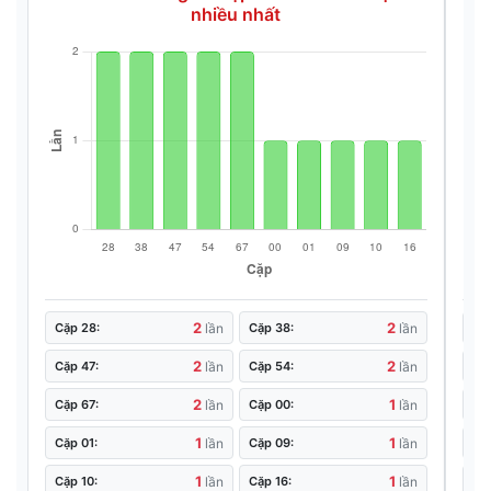
nhiều nhất
2
2
Cặp 28:
Cặp 38:
Cặ
lần
lần
2
2
Cặp 47:
Cặp 54:
Cặ
lần
lần
2
1
Cặp 67:
Cặp 00:
Cặ
lần
lần
1
1
Cặp 01:
Cặp 09:
Cặ
lần
lần
1
1
Cặp 10:
Cặp 16:
Cặp
lần
lần