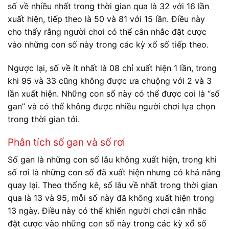
số về nhiều nhất trong thời gian qua là 32 với 16 lần
xuất hiện, tiếp theo là 50 và 81 với 15 lần. Điều này
cho thấy rằng người chơi có thể cân nhắc đặt cược
vào những con số này trong các kỳ xổ số tiếp theo.
Ngược lại, số về ít nhất là 08 chỉ xuất hiện 1 lần, trong
khi 95 và 33 cũng không được ưa chuộng với 2 và 3
lần xuất hiện. Những con số này có thể được coi là “số
gan” và có thể không được nhiều người chơi lựa chọn
trong thời gian tới.
Phân tích số gan và số rơi
Số gan là những con số lâu không xuất hiện, trong khi
số rơi là những con số đã xuất hiện nhưng có khả năng
quay lại. Theo thống kê, số lâu về nhất trong thời gian
qua là 13 và 95, mỗi số này đã không xuất hiện trong
13 ngày. Điều này có thể khiến người chơi cân nhắc
đặt cược vào những con số này trong các kỳ xổ số