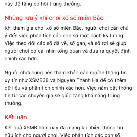
này để tăng cơ hội trúng thưởng.
Những lưu ý khi chơi xổ số miền Bắc
Khi tham gia chơi xổ số miền Bắc, người chơi cần chú
ý đến việc phân tích các con số một cách kỹ lưỡng.
Việc theo dõi các số đã về, số gan, và số rơi sẽ giúp
người chơi có cái nhìn tổng quan và đưa ra quyết định
chính xác hơn.
Người chơi cũng nên tham khảo các nguồn thông tin
uy tín như XSMB38 và Nguyễn Thanh Hà để có thêm
dữ liệu và phân tích chính xác hơn. Việc nắm bắt thông
tin từ các chuyên gia sẽ giúp tăng khả năng trúng
thưởng.
Kết luận
Kết quả XSMB hôm nay đã mang lại nhiều thông tin
hữu ích cho người chơi. Việc phân tích các con số,