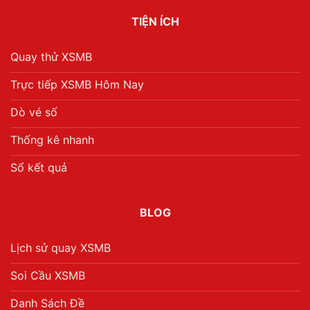
Thống kê tổng giải đặc biệt XSMB
TIỆN ÍCH
Thống kê giải đặc biệt theo năm XSMB
Thống kê giải đặc biệt theo tháng XSMB
Quay thử XSMB
Thống kê giải đặc biệt theo tuần XSMB
Trực tiếp XSMB Hôm Nay
Dò vé số
Thống kê nhanh
Sổ kết quả
BLOG
Lịch sử quay XSMB
Soi Cầu XSMB
Danh Sách Đề