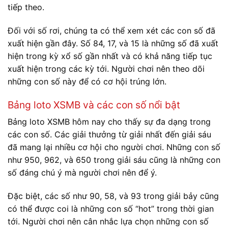
tiếp theo.
Đối với số rơi, chúng ta có thể xem xét các con số đã
xuất hiện gần đây. Số 84, 17, và 15 là những số đã xuất
hiện trong kỳ xổ số gần nhất và có khả năng tiếp tục
xuất hiện trong các kỳ tới. Người chơi nên theo dõi
những con số này để có cơ hội trúng lớn.
Bảng loto XSMB và các con số nổi bật
Bảng loto XSMB hôm nay cho thấy sự đa dạng trong
các con số. Các giải thưởng từ giải nhất đến giải sáu
đã mang lại nhiều cơ hội cho người chơi. Những con số
như 950, 962, và 650 trong giải sáu cũng là những con
số đáng chú ý mà người chơi nên để ý.
Đặc biệt, các số như 90, 58, và 93 trong giải bảy cũng
có thể được coi là những con số “hot” trong thời gian
tới. Người chơi nên cân nhắc lựa chọn những con số