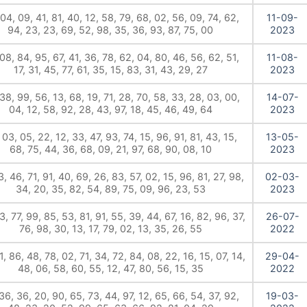
04, 09, 41, 81, 40, 12, 58, 79, 68, 02, 56, 09, 74, 62,
11-09-
94, 23, 23, 69, 52, 98, 35, 36, 93, 87, 75, 00
2023
08, 84, 95, 67, 41, 36, 78, 62, 04, 80, 46, 56, 62, 51,
11-08-
17, 31, 45, 77, 61, 35, 15, 83, 31, 43, 29, 27
2023
38, 99, 56, 13, 68, 19, 71, 28, 70, 58, 33, 28, 03, 00,
14-07-
04, 12, 58, 92, 28, 43, 97, 18, 45, 46, 49, 64
2023
 03, 05, 22, 12, 33, 47, 93, 74, 15, 96, 91, 81, 43, 15,
13-05-
68, 75, 44, 36, 68, 09, 21, 97, 68, 90, 08, 10
2023
3, 46, 71, 91, 40, 69, 26, 83, 57, 02, 15, 96, 81, 27, 98,
02-03-
34, 20, 35, 82, 54, 89, 75, 09, 96, 23, 53
2023
3, 77, 99, 85, 53, 81, 91, 55, 39, 44, 67, 16, 82, 96, 37,
26-07-
76, 98, 30, 13, 17, 79, 02, 13, 35, 26, 55
2022
1, 86, 48, 78, 02, 71, 34, 72, 84, 08, 22, 16, 15, 07, 14,
29-04-
48, 06, 58, 60, 55, 12, 47, 80, 56, 15, 35
2022
36, 36, 20, 90, 65, 73, 44, 97, 12, 65, 66, 54, 37, 92,
19-03-