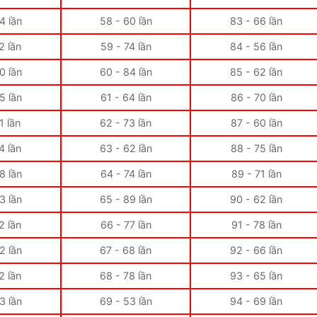
4 lần
58
-
60 lần
83
-
66 lần
2 lần
59
-
74 lần
84
-
56 lần
0 lần
60
-
84 lần
85
-
62 lần
5 lần
61
-
64 lần
86
-
70 lần
1 lần
62
-
73 lần
87
-
60 lần
4 lần
63
-
62 lần
88
-
75 lần
8 lần
64
-
74 lần
89
-
71 lần
3 lần
65
-
89 lần
90
-
62 lần
2 lần
66
-
77 lần
91
-
78 lần
2 lần
67
-
68 lần
92
-
66 lần
2 lần
68
-
78 lần
93
-
65 lần
3 lần
69
-
53 lần
94
-
69 lần