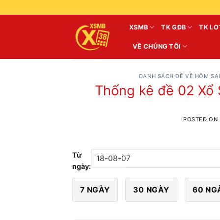
Skip
to
XSMB
TK GĐB
TK LO
content
VỀ CHÚNG TÔI
DANH SÁCH ĐỀ VỀ HÔM SAU
Thống kê đề 02 Xổ
POSTED ON
Từ
ngày:
7 NGÀY
30 NGÀY
60 NG