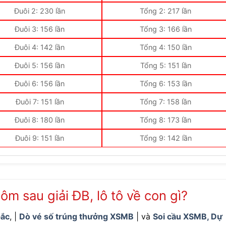
Đuôi 2: 230 lần
Tổng 2: 217 lần
Đuôi 3: 156 lần
Tổng 3: 166 lần
Đuôi 4: 142 lần
Tổng 4: 150 lần
Đuôi 5: 156 lần
Tổng 5: 151 lần
Đuôi 6: 156 lần
Tổng 6: 153 lần
Đuôi 7: 151 lần
Tổng 7: 158 lần
Đuôi 8: 180 lần
Tổng 8: 173 lần
Đuôi 9: 151 lần
Tổng 9: 142 lần
m sau giải ĐB, lô tô về con gì?
bắc
, |
Dò vé số trúng thưởng XSMB
| và
Soi cầu XSMB, Dự