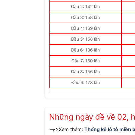
Đầu 2: 142 lần
Đầu 3: 158 lần
Đầu 4: 169 lần
Đầu 5: 158 lần
Đầu 6: 136 lần
Đầu 7: 160 lần
Đầu 8: 156 lần
Đầu 9: 178 lần
Những ngày đề về 02, hô
-->>Xem thêm:
Thống kê lô tô miền 