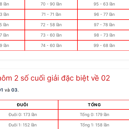
8 lần
70
-
90 lần
95
-
63 lần
3 lần
71
-
71 lần
96
-
77 lần
5 lần
72
-
58 lần
97
-
78 lần
7 lần
73
-
60 lần
98
-
73 lần
9 lần
74
-
60 lần
99
-
68 lần
m 2 số cuối giải đặc biệt về 02
01
và
03
.
ĐUÔI
TỔNG
Đuôi 0: 173 lần
Tổng 0: 179 lần
Đuôi 1: 152 lần
Tổng 1: 158 lần