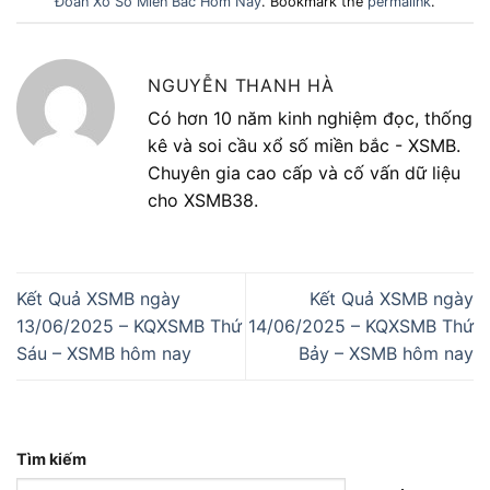
Đoán Xổ Số Miền Bắc Hôm Nay
. Bookmark the
permalink
.
NGUYỄN THANH HÀ
Có hơn 10 năm kinh nghiệm đọc, thống
kê và soi cầu xổ số miền bắc - XSMB.
Chuyên gia cao cấp và cố vấn dữ liệu
cho XSMB38.
Kết Quả XSMB ngày
Kết Quả XSMB ngày
13/06/2025 – KQXSMB Thứ
14/06/2025 – KQXSMB Thứ
Sáu – XSMB hôm nay
Bảy – XSMB hôm nay
Tìm kiếm