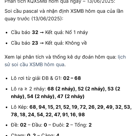
Phân tích KQXSMB hôm qua ngày – 13/06/2025:
Soi cầu pascal và nhận định XSMB hôm qua của lần
quay trước (13/06/2025):
Cầu báo
32
➞ Kết quả:
Nổ 1 nháy
Cầu báo
23
➞ Kết quả:
Không về
Xem lại phân tích và thống kê dự đoán hôm qua:
lịch
sử soi cầu XSMB hôm qua
.
Lô rơi từ giải ĐB & G1:
02 – 68
Lô ra ≥ 2 nháy:
68 (2 nháy), 52 (2 nháy), 53 (2
nháy), 54 (2 nháy), 47 (2 nháy)
Lô Kép:
68, 94, 15, 21, 52, 19, 72, 26, 29, 49, 32, 53,
78, 18, 24, 54, 22, 47, 91, 16, 98
Đề:
02
– Đầu:
0
– Đuôi:
2
– Tổng:
2
Chạm:
0, 2
– Càng:
4