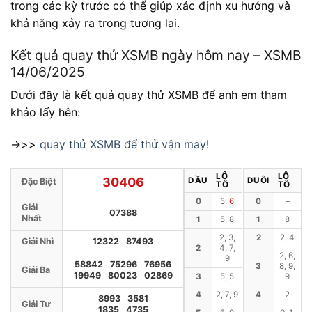
trong các kỳ trước có thể giúp xác định xu hướng và
khả năng xảy ra trong tương lai.
Kết quả quay thử XSMB ngày hôm nay – XSMB
14/06/2025
Dưới đây là kết quả quay thử XSMB để anh em tham
khảo lấy hên:
->>>
quay thử XSMB để thử vận may
!
LÔ
LÔ
304
06
ĐẦU
ĐUÔI
Đặc Biệt
TÔ
TÔ
0
5,
6
0
–
Giải
07388
Nhất
1
5, 8
1
8
2, 3,
2
2, 4
Giải Nhì
12322
87493
2
4, 7,
2, 6,
9
58842
75296
76956
3
8, 9,
Giải Ba
19949
80023
02869
3
5, 5
9
4
2, 7, 9
4
2
8993
3581
Giải Tư
1835
4735