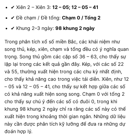
✔ Xiên 2 – Xiên 3:
12 – 05; 12 – 05 – 41
✔ Đề chạm / Đề tổng:
Chạm 0 / Tổng 2
✔ Khung 2–3 ngày:
98 khung 2 ngày
Trong phân tích xổ số miền Bắc, các khái niệm như
song thủ, kép, xiên, chạm và tổng đều có ý nghĩa quan
trọng. Song thủ gồm các cặp số 36 – 63, cho thấy sự
lặp lại trong các kết quả gần đây. Kép, với các số 22
và 55, thường xuất hiện trong các chu kỳ nhất định,
cho thấy khả năng cao trong việc tái diễn. Xiên, như 12
– 05 và 12 – 05 – 41, cho thấy sự kết hợp giữa các số
có khả năng xuất hiện song song. Chạm 0 với tổng 2
cho thấy sự chú ý đến các số có đuôi 0, trong khi
khung 98 khung 2 ngày chỉ ra rằng các số này có thể
xuất hiện trong khoảng thời gian ngắn. Những dữ liệu
này cần được phân tích kỹ lưỡng để đưa ra những dự
đoán hợp lý.