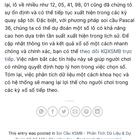
lại, lô về nhiều như 12, 05, 41, 98, 01 cũng đã chứng tỏ
sự ổn định và có thể tiếp tục xuất hiện trong các kỳ
quay sắp tới. Đặc biệt, với phương pháp soi cầu Pascal
36, chúng ta có thể dự đoán một số lô có khả năng
cao hơn dựa trên tần suất xuất hiện trong lịch sử. Để
cập nhật thông tin và kết quả xổ số một cách nhanh
chóng và chính xác, bạn có thể
theo dõi KQXSMB trực
tiếp
. Việc nắm bắt các tín hiệu này sẽ giúp người chơi
có những quyết định hợp lý hơn trong việc chọn số.
Tóm lại, việc phân tích dữ liệu một cách khoa học và
có hệ thống sẽ mang lại lợi thế cho người chơi trong
các kỳ xổ số tiếp theo.
This entry was posted in
Soi Cầu XSMB - Phân Tích Dữ Liệu & Dự