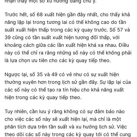
nhận thấy một số xu hướng đáng chú ý.
Trước hết, số 68 xuất hiện gần đây nhất, cho thấy khả
năng lặp lại trong tương lai có thể không cao do tần
suất xuất hiện thấp trong các kỳ quay trước. Số 57 và
39 cũng có tần suất xuất hiện tương đối thấp, với
khoảng cách giữa các lần xuất hiện khá xa nhau. Điều
này có thể chỉ ra rằng những số này có thể không phải
là lựa chọn ưu tiên cho các kỳ quay tiếp theo.
Ngược lại, số 35 và 49 có vẻ như có sự xuất hiện
thường xuyên hơn trong lịch sử gần đây. Sự lặp lại của
các số này có thể tạo ra tín hiệu cho khả năng xuất
hiện trong các kỳ quay tiếp theo.
Tuy nhiên, cần lưu ý rằng không có sự đảm bảo nào
cho việc các số này sẽ xuất hiện lại, mà chỉ là một
phân tích dựa trên tần suất và xu hướng lịch sử. Việc
theo dõi các số này trong các kỳ quay tới có thể cung