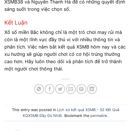
XSMB38 và Nguyễn Thanh Hà để có những quyết định
sáng suốt trong việc chọn số.
Kết Luận
Xổ số miền Bắc không chỉ là một trò chơi may rủi mà
còn là một lĩnh vực đầy thú vị với nhiều thông tin và
phân tích. Việc nắm bắt kết quả XSMB hôm nay và các
xu hướng sẽ giúp người chơi có cơ hội trúng thưởng
cao hơn. Hãy luôn theo dõi và phân tích để trở thành
một người chơi thông thái.
This entry was posted in
Lịch sử kết quả XSMB - Sổ Kết Quả
KQXSMB Đầy Đủ Nhất
. Bookmark the
permalink
.