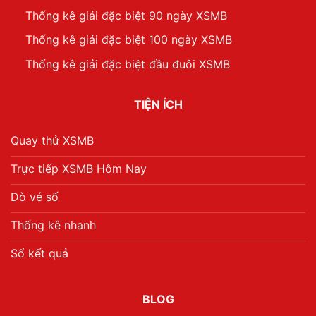
Thống kê giải đặc biệt 90 ngày XSMB
Thống kê giải đặc biệt 100 ngày XSMB
Thống kê giải đặc biệt đầu đuôi XSMB
Thống kê tổng giải đặc biệt XSMB
TIỆN ÍCH
Thống kê giải đặc biệt theo năm XSMB
Thống kê giải đặc biệt theo tháng XSMB
Quay thử XSMB
Thống kê giải đặc biệt theo tuần XSMB
Trực tiếp XSMB Hôm Nay
Dò vé số
Thống kê nhanh
Sổ kết quả
BLOG