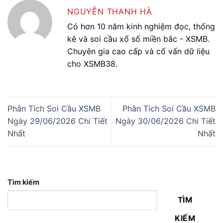
NGUYỄN THANH HÀ
Có hơn 10 năm kinh nghiệm đọc, thống
kê và soi cầu xổ số miền bắc - XSMB.
Chuyên gia cao cấp và cố vấn dữ liệu
cho XSMB38.
Phân Tích Soi Cầu XSMB
Phân Tích Soi Cầu XSMB
Ngày 29/06/2026 Chi Tiết
Ngày 30/06/2026 Chi Tiết
Nhất
Nhất
Tìm kiếm
TÌM
KIẾM