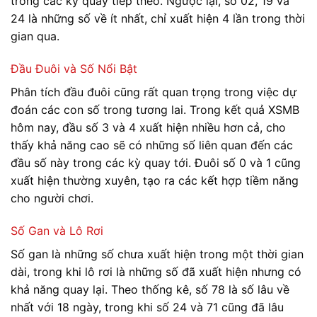
trong các kỳ quay tiếp theo. Ngược lại, số 02, 19 và
24 là những số về ít nhất, chỉ xuất hiện 4 lần trong thời
gian qua.
Đầu Đuôi và Số Nổi Bật
Phân tích đầu đuôi cũng rất quan trọng trong việc dự
đoán các con số trong tương lai. Trong kết quả XSMB
hôm nay, đầu số 3 và 4 xuất hiện nhiều hơn cả, cho
thấy khả năng cao sẽ có những số liên quan đến các
đầu số này trong các kỳ quay tới. Đuôi số 0 và 1 cũng
xuất hiện thường xuyên, tạo ra các kết hợp tiềm năng
cho người chơi.
Số Gan và Lô Rơi
Số gan là những số chưa xuất hiện trong một thời gian
dài, trong khi lô rơi là những số đã xuất hiện nhưng có
khả năng quay lại. Theo thống kê, số 78 là số lâu về
nhất với 18 ngày, trong khi số 24 và 71 cũng đã lâu