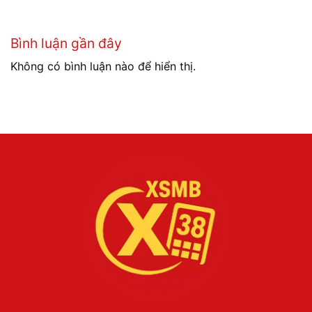
Bình luận gần đây
Không có bình luận nào để hiển thị.