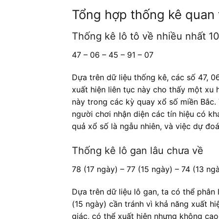
Tổng hợp thống kê quan
Thống kê lô tô về nhiều nhất 10
47 – 06 – 45 – 91 – 07
Dựa trên dữ liệu thống kê, các số 47, 06
xuất hiện liên tục này cho thấy một xu
này trong các kỳ quay xổ số miền Bắc. 
người chơi nhận diện các tín hiệu có kh
quả xổ số là ngẫu nhiên, và việc dự đoá
Thống kê lô gan lâu chưa về
78 (17 ngày) – 77 (15 ngày) – 74 (13 ng
Dựa trên dữ liệu lô gan, ta có thể phân
(15 ngày) cần tránh vì khả năng xuất h
giác, có thể xuất hiện nhưng không cao