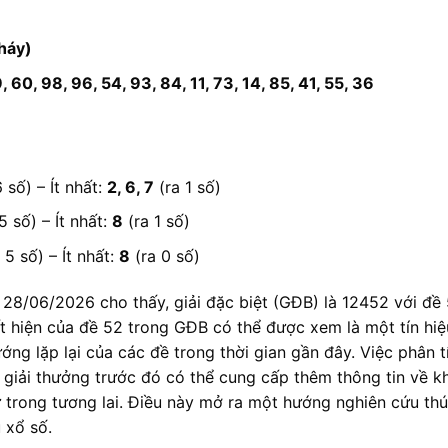
háy)
, 60, 98, 96, 54, 93, 84, 11, 73, 14, 85, 41, 55, 36
 số) – Ít nhất:
2, 6, 7
(ra 1 số)
5 số) – Ít nhất:
8
(ra 1 số)
 5 số) – Ít nhất:
8
(ra 0 số)
 28/06/2026 cho thấy, giải đặc biệt (GĐB) là 12452 với đề 
uất hiện của đề 52 trong GĐB có thể được xem là một tín hiệ
ớng lặp lại của các đề trong thời gian gần đây. Việc phân t
c giải thưởng trước đó có thể cung cấp thêm thông tin về k
 trong tương lai. Điều này mở ra một hướng nghiên cứu thú
 xổ số.