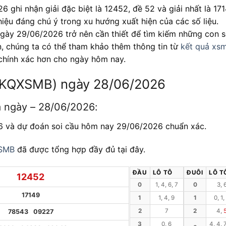
ghi nhận giải đặc biệt là 12452, đề 52 và giải nhất là 171
iệu đáng chú ý trong xu hướng xuất hiện của các số liệu.
ngày 29/06/2026 trở nên cần thiết để tìm kiếm những con 
n, chúng ta có thể tham khảo thêm thông tin từ
kết quả xs
chính xác hơn cho ngày hôm nay.
(KQXSMB) ngày 28/06/2026
 ngày – 28/06/2026:
và dự đoán soi cầu hôm nay 29/06/2026 chuẩn xác.
XSMB
đã được tổng hợp đầy đủ tại đây.
ĐẦU
LÔ TÔ
ĐUÔI
LÔ T
124
52
0
1, 4, 6, 7
0
3, 
17149
1
1, 4, 9
1
0, 1,
2
7
2
4,
78543
09227
3
0, 6
4, 4, 7