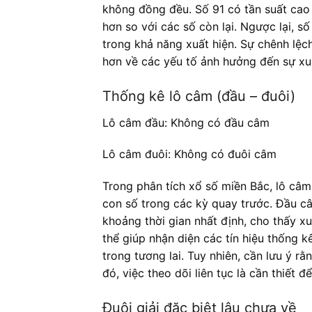
không đồng đều. Số 91 có tần suất cao 
hơn so với các số còn lại. Ngược lại, s
trong khả năng xuất hiện. Sự chênh lệch
hơn về các yếu tố ảnh hưởng đến sự xu
Thống kê lô câm (đầu – đuôi)
Lô câm đầu: Không có đầu câm
Lô câm đuôi: Không có đuôi câm
Trong phân tích xổ số miền Bắc, lô câm
con số trong các kỳ quay trước. Đầu c
khoảng thời gian nhất định, cho thấy x
thể giúp nhận diện các tín hiệu thống k
trong tương lai. Tuy nhiên, cần lưu ý r
đó, việc theo dõi liên tục là cần thiết đ
Đuôi giải đặc biệt lâu chưa về