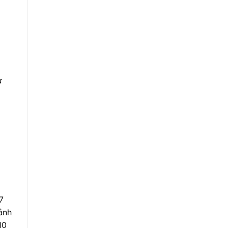
ự
7
ảnh
10