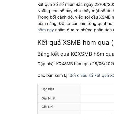
Kết quả xổ số miền Bắc ngày 28/06/2026 
Những con số này cho thấy một số tín h
Trong bối cảnh đó, việc soi cầu XSMB 
tiềm năng. Để có cái nhìn tổng quát hơ
hôm nay
nhằm đưa ra những phân tích 
Kết quả XSMB hôm qua 
Bảng kết quả KQXSMB hôm qua
Cập nhật KQXSMB hôm qua 28/06/2026 
Các bạn xem lại
đối chiếu sổ kết quả 
Đặc Biệt
Giải Nhất
Giải Nhì