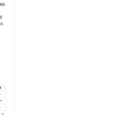
49.
số
mb
Ô
6
 4
5
, 8,