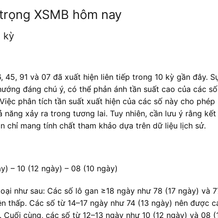
 trọng XSMB hôm nay
 kỳ
, 45, 91 và 07 đã xuất hiện liên tiếp trong 10 kỳ gần đây. S
 hướng đáng chú ý, có thể phản ánh tần suất cao của các số
Việc phân tích tần suất xuất hiện của các số này cho phép
ả năng xảy ra trong tương lai. Tuy nhiên, cần lưu ý rằng kết
n chỉ mang tính chất tham khảo dựa trên dữ liệu lịch sử.
ày) – 10 (12 ngày) – 08 (10 ngày)
 loại như sau: Các số lô gan ≥18 ngày như 78 (17 ngày) và 7
iện thấp. Các số từ 14–17 ngày như 74 (13 ngày) nên được c
. Cuối cùng, các số từ 12–13 ngày như 10 (12 ngày) và 08 (