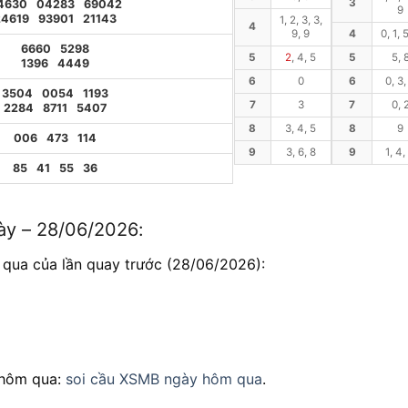
3
4630
04283
69042
9
24619
93901
21143
1, 2, 3, 3,
4
9, 9
4
0, 1, 
6660
5298
5
2
, 4, 5
5
5, 
1396
4449
6
0
6
0, 3,
3504
0054
1193
7
3
7
0, 
2284
8711
5407
8
3, 4, 5
8
9
006
473
114
9
3, 6, 8
9
1, 4,
85
41
55
36
y – 28/06/2026:
qua của lần quay trước (28/06/2026):
 hôm qua:
soi cầu XSMB ngày hôm qua
.