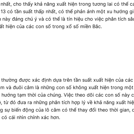
nhất, cho thấy khả năng xuất hiện trong tương lai có thể c
ố 13 có tần suất thấp nhất, có thể phản ánh một xu hướng g
 này đáng chú ý và có thể là tín hiệu cho việc phân tích sâ
ất hiện của các con số trong xổ số miền Bắc.
 thường được xác định dựa trên tần suất xuất hiện của các
âm và đuôi câm là những con số không xuất hiện trong một
u hướng tạm thời của chúng. Việc theo dõi các con số này 
ê, từ đó đưa ra những phân tích hợp lý về khả năng xuất hi
ằng sự biến động của lô câm có thể thay đổi theo thời gian, 
ể có cái nhìn chính xác hơn.