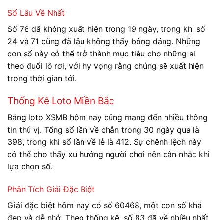
Số Lâu Về Nhất
Số 78 đã không xuất hiện trong 19 ngày, trong khi số
24 và 71 cũng đã lâu không thấy bóng dáng. Những
con số này có thể trở thành mục tiêu cho những ai
theo đuổi lô rơi, với hy vọng rằng chúng sẽ xuất hiện
trong thời gian tới.
Thống Kê Loto Miền Bắc
Bảng loto XSMB hôm nay cũng mang đến nhiều thông
tin thú vị. Tổng số lần về chẵn trong 30 ngày qua là
398, trong khi số lần về lẻ là 412. Sự chênh lệch này
có thể cho thấy xu hướng người chơi nên cân nhắc khi
lựa chọn số.
Phân Tích Giải Đặc Biệt
Giải đặc biệt hôm nay có số 60468, một con số khá
đẹp và dễ nhớ. Theo thống kê, số 83 đã về nhiều nhất