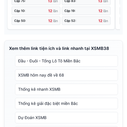
13
13
Cặp 75:
Cặp 83:
Cặ
lần
lần
12
12
Cặp 10:
Cặp 19:
Cặ
lần
lần
12
12
Cặp 50:
Cặp 52:
Cặ
lần
lần
Xem thêm link tiện ích và link nhanh tại XSMB38
Đầu - Đuôi - Tổng Lô Tô Miền Bắc
XSMB hôm nay đề về 68
Thống kê nhanh XSMB
Thống kê giải đặc biệt miền Bắc
Dự Đoán XSMB