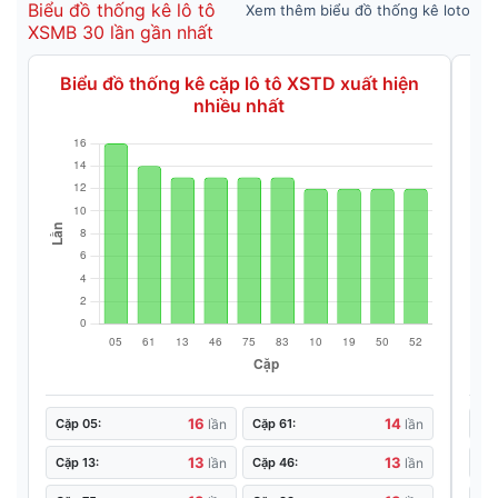
Biểu đồ thống kê lô tô
Xem thêm biểu đồ thống kê loto
XSMB 30 lần gần nhất
Biểu đồ thống kê cặp lô tô XSTD xuất hiện
Bi
nhiều nhất
16
14
Cặp 05:
Cặp 61:
Cặp
lần
lần
13
13
Cặp 13:
Cặp 46:
Cặp
lần
lần