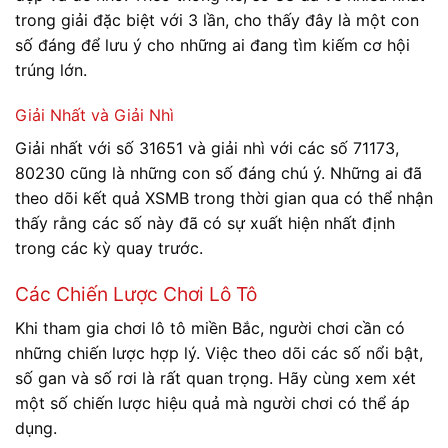
trong giải đặc biệt với 3 lần, cho thấy đây là một con
số đáng để lưu ý cho những ai đang tìm kiếm cơ hội
trúng lớn.
Giải Nhất và Giải Nhì
Giải nhất với số 31651 và giải nhì với các số 71173,
80230 cũng là những con số đáng chú ý. Những ai đã
theo dõi kết quả XSMB trong thời gian qua có thể nhận
thấy rằng các số này đã có sự xuất hiện nhất định
trong các kỳ quay trước.
Các Chiến Lược Chơi Lô Tô
Khi tham gia chơi lô tô miền Bắc, người chơi cần có
những chiến lược hợp lý. Việc theo dõi các số nổi bật,
số gan và số rơi là rất quan trọng. Hãy cùng xem xét
một số chiến lược hiệu quả mà người chơi có thể áp
dụng.