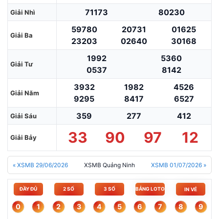
71173
80230
Giải Nhì
59780
20731
01625
Giải Ba
23203
02640
30168
1992
5360
Giải Tư
0537
8142
3932
1982
4526
Giải Năm
9295
8417
6527
359
277
412
Giải Sáu
33
90
97
12
Giải Bảy
« XSMB 29/06/2026
XSMB Quảng Ninh
XSMB 01/07/2026 »
ĐẦY ĐỦ
2 SỐ
3 SỐ
BẢNG LOTO
IN VÉ
0
1
2
3
4
5
6
7
8
9