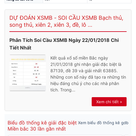
DỰ ĐOÁN XSMB - SOI CẦU XSMB Bạch thủ,
song thủ, xiên 2, xiên 3, đề, lô ...
Phân Tích Soi Cầu XSMB Ngày 22/01/2018 Chi
Tiết Nhất
Kết quả xổ số miền Bắc ngày
21/01/2018 ghi nhận giải đặc biệt là
87139, đề 39 và giải nhất 63885.
Những con số này đã tạo ra những tín
hiệu đáng chú ý cho các nhà phân
tích. Trong...
Xem chi tiết »
Biểu đồ thống kê giải đặc biệt
Xem biểu đồ thống kê gdb
Miền bắc 30 lần gần nhất
Biểu đồ thống kê Cặp số GDB xuất hiện
B