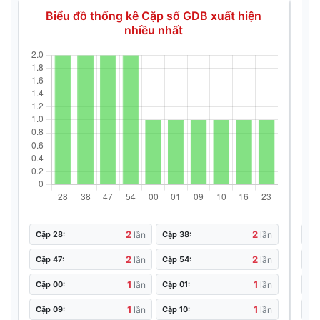
nhiều nhất
2
2
Cặp 28:
Cặp 38:
Cặ
lần
lần
2
2
Cặp 47:
Cặp 54:
Cặ
lần
lần
1
1
Cặp 00:
Cặp 01:
Cặ
lần
lần
1
1
Cặp 09:
Cặp 10:
Cặ
lần
lần
1
1
Cặp 16:
Cặp 23:
Cặp
lần
lần