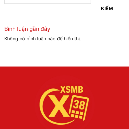
KIẾM
Bình luận gần đây
Không có bình luận nào để hiển thị.