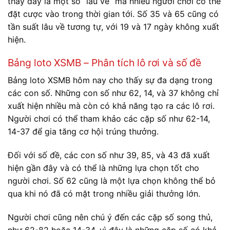
đặt cược vào trong thời gian tới. Số 35 và 65 cũng có
tần suất lâu về tương tự, với 19 và 17 ngày không xuất
hiện.
Bảng loto XSMB – Phân tích lô rơi và số đề
Bảng loto XSMB hôm nay cho thấy sự đa dạng trong
các con số. Những con số như 62, 14, và 37 không chỉ
xuất hiện nhiều mà còn có khả năng tạo ra các lô rơi.
Người chơi có thể tham khảo các cặp số như 62-14,
14-37 để gia tăng cơ hội trúng thưởng.
Đối với số đề, các con số như 39, 85, và 43 đã xuất
hiện gần đây và có thể là những lựa chọn tốt cho
người chơi. Số 62 cũng là một lựa chọn không thể bỏ
qua khi nó đã có mặt trong nhiều giải thưởng lớn.
Người chơi cũng nên chú ý đến các cặp số song thủ,
như 62-82 hoặc 14-34, vì đây là những cặp số có khả
năng cao trong các kỳ quay số tiếp theo.