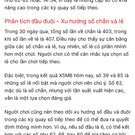
Phân tích đầu đuôi – Xu hướng số chẵn và lẻ
Trong 30 ngày qua, tổng số lần về chẵn là 403, trong
khi số lần về lẻ là 407. Điều này cho thấy sự cân bằng
giữa các số chẵn và lẻ, tuy nhiên, số lẻ có phần nhỉnh
hơn một chút. Người chơi có thể cân nhắc lựa chọn số
lẻ cho lần chơi tiếp theo.
Đặc biệt, trong kết quả XSMB hôm nay, số 39 và 85 là
những số lẻ nổi bật mà người chơi nên chú ý. Số 62,
mặc dù là số chẵn, nhưng với tần suất xuất hiện cao,
vẫn là một lựa chọn đáng giá.
Người chơi cũng nên theo dõi xu hướng số đầu và đuôi
trong các kỳ quay số tiếp theo để có thể đưa ra quyết
định thông minh hơn. Ví dụ, nếu số đầu là 6, có thể kết
hợp với các số như 62, 68, hay 60 để gia tăng cơ hội
trúng thưởng.