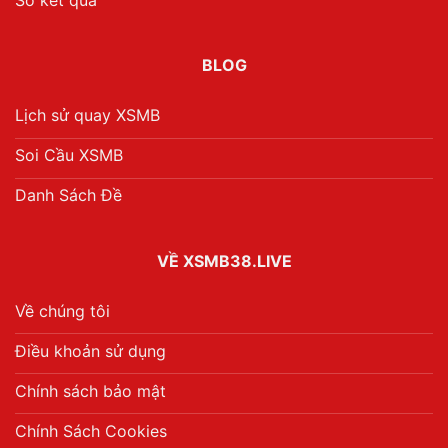
BLOG
Lịch sử quay XSMB
Soi Cầu XSMB
Danh Sách Đề
VỀ XSMB38.LIVE
Về chúng tôi
Điều khoản sử dụng
Chính sách bảo mật
Chính Sách Cookies
Liên Hệ