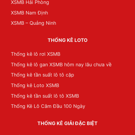
XSMB Nam Định
XSMB – Quảng Ninh
XSMB Thứ Hai
THỐNG KÊ LOTO
XSMB Thứ Ba
Thống kê lô rơi XSMB
XSMB Thứ Tư
Thống kê lô gan XSMB hôm nay lâu chưa về
XSMB Thứ Năm
Thống kê tần suất lô tô cặp
XSMB Thứ Sáu
Thống kê Loto XSMB
XSMB Thứ Bảy
Thống kê tần suất lô tô XSMB
XSMB Chủ Nhật
Thống Kê Lô Câm Đầu 100 Ngày
Thống Kê Lô Câm Đuôi MB 100 Ngày
THỐNG KÊ GIẢI ĐẶC BIỆT
Thống kê xiên 3
Thống Kê GĐB
Thống kê & soi cầu xiên 2