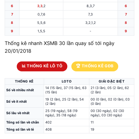
7
0,7,6
7,3
7
8
5,5,6
3,2,1,2
8
9
1,5,5
-
9
Thống kê nhanh XSMB 30 lần quay số tới ngày
20/01/2018
📊 THỐNG KÊ LÔ TÔ
🏆 THỐNG KÊ GĐB
THỐNG KÊ
LOTO
GIẢI ĐẶC BIỆT
14 (15 lần), 37 (15 lần), 63
21 (3 lần), 05 (2 lần), 62
Số về nhiều nhất
(15 lần)
(2 lần)
19 (2 lần), 25 (2 lần), 54
00 (0 lần), 02 (0 lần), 03
Số về ít nhất
(2 lần)
(0 lần)
25 (19 ngày), 58 (19
00 (30 ngày), 02 (30
Số lâu về nhất
ngày), 35 (18 ngày)
ngày), 03 (30 ngày)
Tổng số lần về chẵn
402
11
Tổng số lần về lẻ
408
19