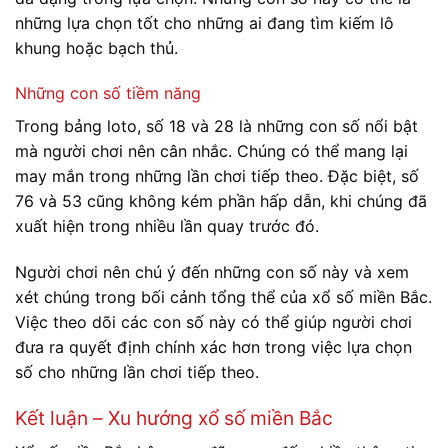
khung hoặc bạch thủ.
Những con số tiềm năng
Trong bảng loto, số 18 và 28 là những con số nổi bật
mà người chơi nên cân nhắc. Chúng có thể mang lại
may mắn trong những lần chơi tiếp theo. Đặc biệt, số
76 và 53 cũng không kém phần hấp dẫn, khi chúng đã
xuất hiện trong nhiều lần quay trước đó.
Người chơi nên chú ý đến những con số này và xem
xét chúng trong bối cảnh tổng thể của xổ số miền Bắc.
Việc theo dõi các con số này có thể giúp người chơi
đưa ra quyết định chính xác hơn trong việc lựa chọn
số cho những lần chơi tiếp theo.
Kết luận – Xu hướng xổ số miền Bắc
Xổ số miền Bắc hôm nay đã mang đến nhiều thông tin