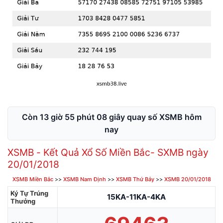
Còn 13 giờ 55 phút 07 giây quay số XSMB hôm nay
XSMB - Kết Quả Xổ Số Miền Bắc- SXMB ngày
20/01/2018
XSMB Miền Bắc
>>
XSMB Nam Định
>>
XSMB Thứ Bảy
>>
XSMB 20/01/2018
Ký Tự Trúng
15KA-11KA-4KA
Thưởng
69463
Giải ĐB