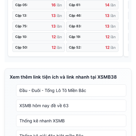
13
13
Cặp 13:
Cặp 46:
Cặp
lần
lần
13
13
Cặp 75:
Cặp 83:
Cặ
lần
lần
12
12
Cặp 10:
Cặp 19:
Cặ
lần
lần
12
12
Cặp 50:
Cặp 52:
Cặ
lần
lần
Xem thêm link tiện ích và link nhanh tại XSMB38
Đầu - Đuôi - Tổng Lô Tô Miền Bắc
XSMB hôm nay đề về 63
Thống kê nhanh XSMB
Thống kê giải đặc biệt miền Bắc