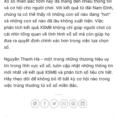
và cơ hội cho người chơi. Với kết quả từ đài Nam Định,
chúng ta có thể thấy rõ những con số nào đang “hot”
và những con số nào đã lâu không xuất hiện. Việc
phân tích kết quả XSMB không chỉ giúp người chơi có
cái nhìn tổng quan về tình hình xổ số mà còn giúp họ
đưa ra quyết định chính xác hơn trong việc lựa chọn
số.
Nguyễn Thanh Hà – một trong những thương hiệu uy
tín trong lĩnh vực xổ số, luôn cập nhật những thông tin
mới nhất về kết quả XSMB và phân tích số liệu chi tiết.
Hãy theo dõi để không bỏ lỡ bất kỳ cơ hội nào trong
việc trúng thưởng từ xổ số miền Bắc.
This entry was posted in
Lịch sử kết quả XSMB - Sổ Kết Quả