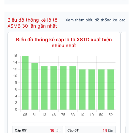
Biểu đồ thống kê lô tô
Xem thêm biểu đồ thống kê loto
XSMB 30 lần gần nhất
Biểu đồ thống kê cặp lô tô XSTD xuất hiện
Bi
nhiều nhất
16
14
Cặp 05:
Cặp 61:
Cặp
lần
lần