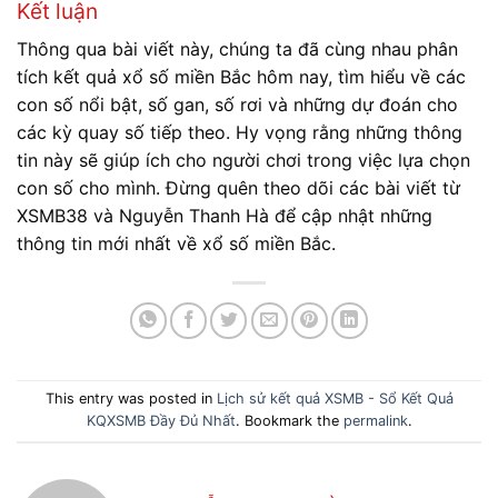
Kết luận
Thông qua bài viết này, chúng ta đã cùng nhau phân
tích kết quả xổ số miền Bắc hôm nay, tìm hiểu về các
con số nổi bật, số gan, số rơi và những dự đoán cho
các kỳ quay số tiếp theo. Hy vọng rằng những thông
tin này sẽ giúp ích cho người chơi trong việc lựa chọn
con số cho mình. Đừng quên theo dõi các bài viết từ
XSMB38 và Nguyễn Thanh Hà để cập nhật những
thông tin mới nhất về xổ số miền Bắc.
This entry was posted in
Lịch sử kết quả XSMB - Sổ Kết Quả
KQXSMB Đầy Đủ Nhất
. Bookmark the
permalink
.