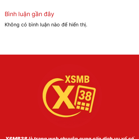
Bình luận gần đây
Không có bình luận nào để hiển thị.
XSMB38
là trang web chuyên cung cấp dịch vụ xổ số