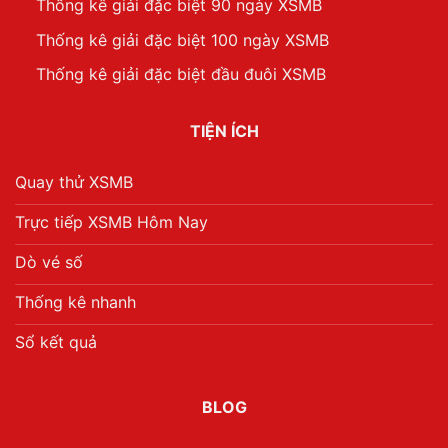
Thống kê giải đặc biệt 90 ngày XSMB
Thống kê giải đặc biệt 100 ngày XSMB
Thống kê giải đặc biệt đầu đuôi XSMB
Thống kê tổng giải đặc biệt XSMB
TIỆN ÍCH
Thống kê giải đặc biệt theo năm XSMB
Thống kê giải đặc biệt theo tháng XSMB
Quay thử XSMB
Thống kê giải đặc biệt theo tuần XSMB
Trực tiếp XSMB Hôm Nay
Dò vé số
Thống kê nhanh
Sổ kết quả
BLOG