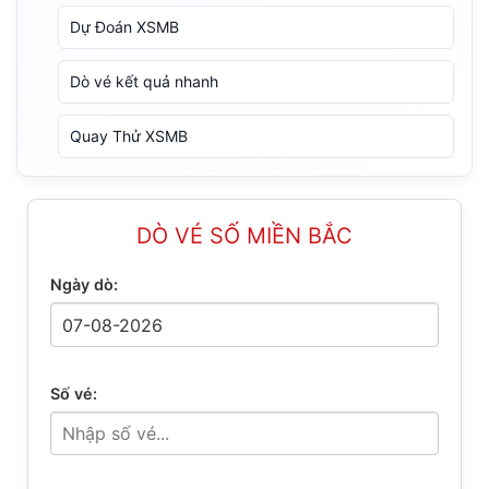
Dự Đoán XSMB
Dò vé kết quả nhanh
Quay Thử XSMB
DÒ VÉ SỐ MIỀN BẮC
Ngày dò:
Số vé: