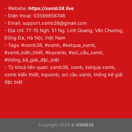
- Website:
https://xsmb38.live
- Điện thoại: 03589858748
- Email: support.xsmb38@gmail.com
- Địa chỉ: 77-15 Ngh. 51 Ng. Linh Quang, Văn Chương,
Đống Đa, Hà Nội, Việt Nam
- Tags: #xsmb38, #xsmb, #ketqua_xsmb,
#xsmb_kiến_thiết, #kqxsmb, #soi_cầu_xsmb,
#thống_kê_giải_đặc_biệt
- Từ khoá liên quan: xsmb38, xsmb, ketqua xsmb,
xsmb kiến thiết, kqxsmb, soi cầu xsmb, thống kê giải
đặc biệt
Copyright 2026 ©
XSMB38