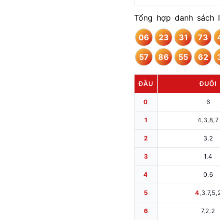
Tổng hợp danh sách 
06
23
31
73
57
86
55
62
ĐẦU
ĐUÔI
0
6
1
4,3,8,7
2
3,2
3
1,4
4
0,6
5
4
,3,7,5,
6
7,2,2