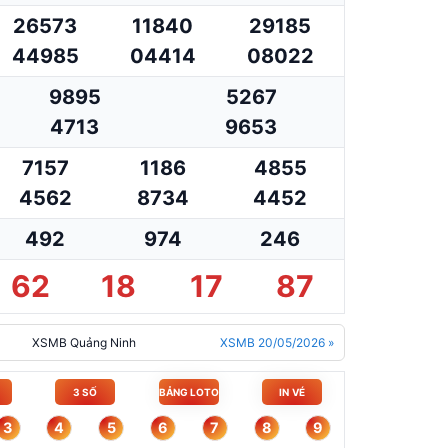
26573
11840
29185
44985
04414
08022
9895
5267
4713
9653
7157
1186
4855
4562
8734
4452
492
974
246
62
18
17
87
XSMB Quảng Ninh
XSMB 20/05/2026 »
3 SỐ
BẢNG LOTO
IN VÉ
3
4
5
6
7
8
9