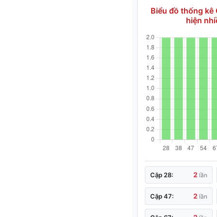
Biểu đồ thống kê
hiện nhi
2
Cặp 28:
lần
2
Cặp 47:
lần