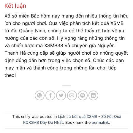
Kết luận
Xổ số miền Bắc hôm nay mang đến nhiều thông tin hữu
ích cho người chơi. Qua việc phân tích kết quả XSMB
từ đài Quảng Ninh, chúng ta có thể thấy rõ hơn về xu
hướng của các con số. Hy vọng rằng những thông tin
và chiến lược mà XSMB38 và chuyên gia Nguyễn
Thanh Hà cung cấp sẽ giúp người chơi có những quyết
định đúng đắn hơn trong việc chọn số. Chúc các bạn
may mắn và thành công trong những lần chơi tiếp
theo!
This entry was posted in
Lịch sử kết quả XSMB - Sổ Kết Quả
KQXSMB Đầy Đủ Nhất
. Bookmark the
permalink
.