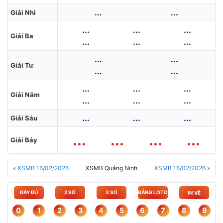
...
...
Giải Nhì
...
...
...
Giải Ba
...
...
...
...
...
Giải Tư
...
...
...
...
...
Giải Năm
...
...
...
...
...
...
Giải Sáu
...
...
...
...
Giải Bảy
« XSMB 16/02/2026
XSMB Quảng Ninh
XSMB 18/02/2026 »
ĐẦY ĐỦ
2 SỐ
3 SỐ
BẢNG LOTO
IN VÉ
0
1
2
3
4
5
6
7
8
9