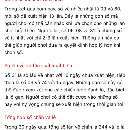
Trong kết quả hôm nay, số về nhiều nhất là 09 và 60,
mỗi số đã xuất hiện 13 lần. Đây là những con số mà
người chơi có thể cân nhắc khi lựa chọn cho những lần
chơi tiếp theo. Ngược lại, số 06, 08 và 31 là những số
về ít nhất với chỉ 2-3 lần xuất hiện. Thông tin này có
thể giúp người chơi đưa ra quyết định hợp lý hơn khi
chọn số.
Số lâu về và tần suất xuất hiện
Số 31 là số lâu về nhất với 16 ngày chưa xuất hiện, tiếp
theo là số 06 và 74 với 15 ngày. Những con số này có
thể được xem xét cho các chiến lược đánh lô, đặc biệt
là lô gan. Người chơi có thể đặt cược vào những số
này với hy vọng chúng sẽ xuất hiện trong thời gian tới.
Tổng hợp số chẵn và lẻ
Trong 30 ngày qua, tổng số lần về chẵn là 344 và lẻ là