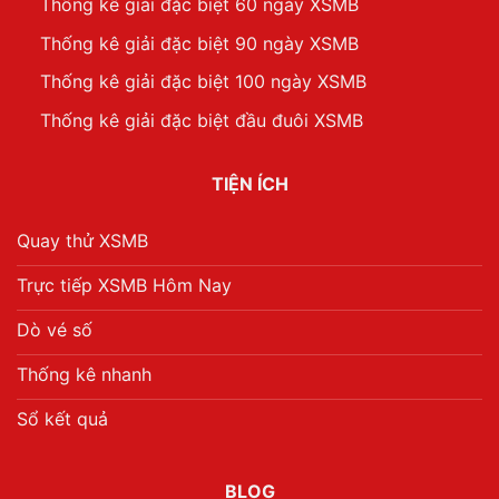
Thống kê giải đặc biệt 60 ngày XSMB
Thống kê đầu đuôi tổng lô tô
Thống kê giải đặc biệt 90 ngày XSMB
Thống kê giải đặc biệt 100 ngày XSMB
Thống kê giải đặc biệt đầu đuôi XSMB
Thống kê tổng giải đặc biệt XSMB
TIỆN ÍCH
Thống kê giải đặc biệt theo năm XSMB
Thống kê giải đặc biệt theo tháng XSMB
Quay thử XSMB
Thống kê giải đặc biệt theo tuần XSMB
Trực tiếp XSMB Hôm Nay
Dò vé số
Thống kê nhanh
Sổ kết quả
BLOG