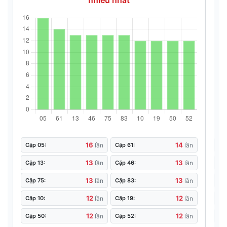
nhiều nhất
16
14
Cặp 05:
Cặp 61:
Cặp
lần
lần
13
13
Cặp 13:
Cặp 46:
Cặp
lần
lần
13
13
Cặp 75:
Cặp 83:
Cặ
lần
lần
12
12
Cặp 10:
Cặp 19:
Cặ
lần
lần
12
12
Cặp 50:
Cặp 52:
Cặ
lần
lần