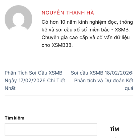
NGUYỄN THANH HÀ
Có hơn 10 năm kinh nghiệm đọc, thống
kê và soi cầu xổ số miền bắc - XSMB.
Chuyên gia cao cấp và cố vấn dữ liệu
cho XSMB38.
Phân Tích Soi Cầu XSMB
Soi cầu XSMB 18/02/2026:
Ngày 17/02/2026 Chi Tiết
Phân tích và Dự đoán Kết
Nhất
quả
Tìm kiếm
TÌM