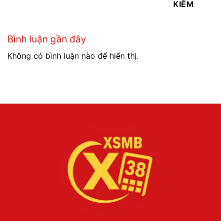
KIẾM
Bình luận gần đây
Không có bình luận nào để hiển thị.