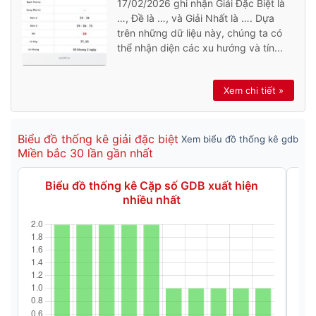
17/02/2026 ghi nhận Giải Đặc Biệt là
…, Đề là …, và Giải Nhất là …. Dựa
trên những dữ liệu này, chúng ta có
thể nhận diện các xu hướng và tín...
Xem chi tiết »
Biểu đồ thống kê giải đặc biệt
Xem biểu đồ thống kê gdb
Miền bắc 30 lần gần nhất
Biểu đồ thống kê Cặp số GDB xuất hiện
B
nhiều nhất