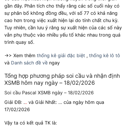
gần đây. Phân tích cho thấy rằng các số cuối này có
sự phân bố không đồng đều, với số 77 có khả năng
cao hơn trong việc xuất hiện lại do tính chất chu kỳ.
Tuy nhiên, cần lưu ý rằng sự xuất hiện của các số này
vẫn phụ thuộc vào nhiều yếu tố khác nhau trong quá
trình quay số.
->> Xem thêm
thống kê giải đặc biệt
,
thống kê lô tô
và
Danh sách đề về
ngay
Tổng hợp phương pháp soi cầu và nhận định
XSMB hôm nay ngày – 18/02/2026
Soi cầu Pascal XSMB ngày – 18/02/2026
Giải ĐB: .
..
và Giải Nhất: … của ngày hôm qua
17/02/2026
Vậy ta có kết quả TK là: