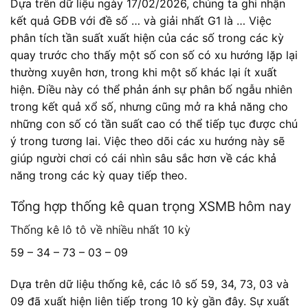
Dựa trên dữ liệu ngày 17/02/2026, chúng ta ghi nhận
kết quả GĐB với đề số … và giải nhất G1 là … Việc
phân tích tần suất xuất hiện của các số trong các kỳ
quay trước cho thấy một số con số có xu hướng lặp lại
thường xuyên hơn, trong khi một số khác lại ít xuất
hiện. Điều này có thể phản ánh sự phân bố ngẫu nhiên
trong kết quả xổ số, nhưng cũng mở ra khả năng cho
những con số có tần suất cao có thể tiếp tục được chú
ý trong tương lai. Việc theo dõi các xu hướng này sẽ
giúp người chơi có cái nhìn sâu sắc hơn về các khả
năng trong các kỳ quay tiếp theo.
Tổng hợp thống kê quan trọng XSMB hôm nay
Thống kê lô tô về nhiều nhất 10 kỳ
59 – 34 – 73 – 03 – 09
Dựa trên dữ liệu thống kê, các lô số 59, 34, 73, 03 và
09 đã xuất hiện liên tiếp trong 10 kỳ gần đây. Sự xuất