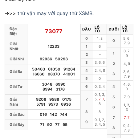
->>>
thử vận may với quay thử XSMB
!
LÔ
LÔ
Đặc
ĐẦU
ĐUÔI
730
77
TÔ
TÔ
Biệt
0
1, 8
5, 6,
0
7, 9
Giải
12233
1
6
Nhất
0, 7,
1
2
–
9
Giải Nhì
92936
50293
3
3, 6, 6
2
4, 9
50463
61050
91264
4
2, 4, 8
Giải Ba
3, 6,
16660
98370
41901
3
7, 9
5
0
3048
6990
4, 6,
Giải Tư
6
0, 3, 4
4
8994
3178
9
0, 1, 3,
5
7, 9
Giải
9208
9588
0175
7
5,
7
,
7
,
8
Năm
5791
9573
6936
1, 3,
6
3
8
8
Giải Sáu
016
142
744
7
7
,
7
0, 1, 2,
9
Giải Bảy
71
92
77
95
3, 4, 5
0, 4,
8
7, 8