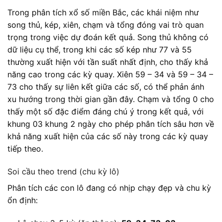
Trong phân tích xổ số miền Bắc, các khái niệm như
song thủ, kép, xiên, chạm và tổng đóng vai trò quan
trọng trong việc dự đoán kết quả. Song thủ không có
dữ liệu cụ thể, trong khi các số kép như 77 và 55
thường xuất hiện với tần suất nhất định, cho thấy khả
năng cao trong các kỳ quay. Xiên 59 – 34 và 59 – 34 –
73 cho thấy sự liên kết giữa các số, có thể phản ánh
xu hướng trong thời gian gần đây. Chạm và tổng 0 cho
thấy một số đặc điểm đáng chú ý trong kết quả, với
khung 03 khung 2 ngày cho phép phân tích sâu hơn về
khả năng xuất hiện của các số này trong các kỳ quay
tiếp theo.
Soi cầu theo trend (chu kỳ lô)
Phân tích các con lô đang có nhịp chạy đẹp và chu kỳ
ổn định: