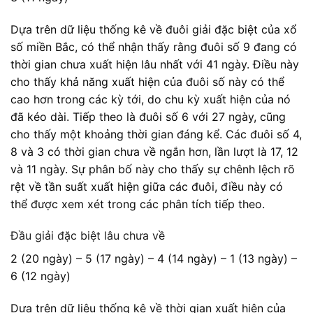
Dựa trên dữ liệu thống kê về đuôi giải đặc biệt của xổ
số miền Bắc, có thể nhận thấy rằng đuôi số 9 đang có
thời gian chưa xuất hiện lâu nhất với 41 ngày. Điều này
cho thấy khả năng xuất hiện của đuôi số này có thể
cao hơn trong các kỳ tới, do chu kỳ xuất hiện của nó
đã kéo dài. Tiếp theo là đuôi số 6 với 27 ngày, cũng
cho thấy một khoảng thời gian đáng kể. Các đuôi số 4,
8 và 3 có thời gian chưa về ngắn hơn, lần lượt là 17, 12
và 11 ngày. Sự phân bố này cho thấy sự chênh lệch rõ
rệt về tần suất xuất hiện giữa các đuôi, điều này có
thể được xem xét trong các phân tích tiếp theo.
Đầu giải đặc biệt lâu chưa về
2 (20 ngày) – 5 (17 ngày) – 4 (14 ngày) – 1 (13 ngày) –
6 (12 ngày)
Dựa trên dữ liệu thống kê về thời gian xuất hiện của