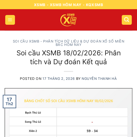
Skip
XSMB - XSMB HÔM NAY - KQXSMB
to
content
SOI CẦU XSMB - PHÂN TÍCH DỮ LIỆU & DỰ ĐOÁN XỔ SỐ MIỀN
BẮC HÔM NAY
Soi cầu XSMB 18/02/2026: Phân
tích và Dự đoán Kết quả
POSTED ON
17 THÁNG 2, 2026
BY
NGUYỄN THANH HÀ
17
Th2