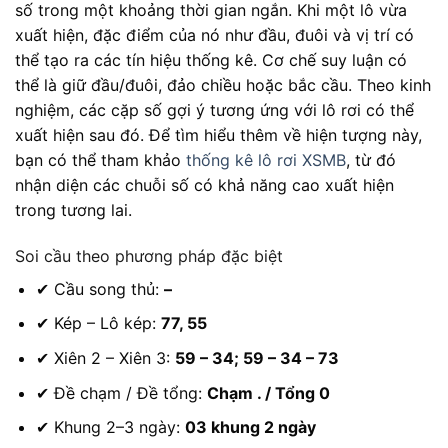
số trong một khoảng thời gian ngắn. Khi một lô vừa
xuất hiện, đặc điểm của nó như đầu, đuôi và vị trí có
thể tạo ra các tín hiệu thống kê. Cơ chế suy luận có
thể là giữ đầu/đuôi, đảo chiều hoặc bắc cầu. Theo kinh
nghiệm, các cặp số gợi ý tương ứng với lô rơi có thể
xuất hiện sau đó. Để tìm hiểu thêm về hiện tượng này,
bạn có thể tham khảo
thống kê lô rơi XSMB
, từ đó
nhận diện các chuỗi số có khả năng cao xuất hiện
trong tương lai.
Soi cầu theo phương pháp đặc biệt
✔ Cầu song thủ:
–
✔ Kép – Lô kép:
77, 55
✔ Xiên 2 – Xiên 3:
59 – 34; 59 – 34 – 73
✔ Đề chạm / Đề tổng:
Chạm . / Tổng 0
✔ Khung 2–3 ngày:
03 khung 2 ngày