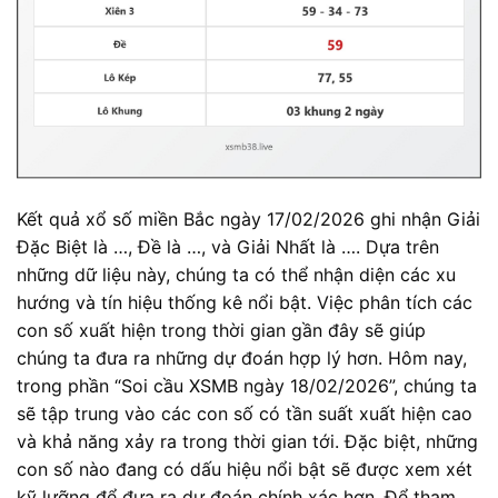
Kết quả xổ số miền Bắc ngày 17/02/2026 ghi nhận Giải
Đặc Biệt là …, Đề là …, và Giải Nhất là …. Dựa trên
những dữ liệu này, chúng ta có thể nhận diện các xu
hướng và tín hiệu thống kê nổi bật. Việc phân tích các
con số xuất hiện trong thời gian gần đây sẽ giúp
chúng ta đưa ra những dự đoán hợp lý hơn. Hôm nay,
trong phần “Soi cầu XSMB ngày 18/02/2026”, chúng ta
sẽ tập trung vào các con số có tần suất xuất hiện cao
và khả năng xảy ra trong thời gian tới. Đặc biệt, những
con số nào đang có dấu hiệu nổi bật sẽ được xem xét
kỹ lưỡng để đưa ra dự đoán chính xác hơn. Để tham