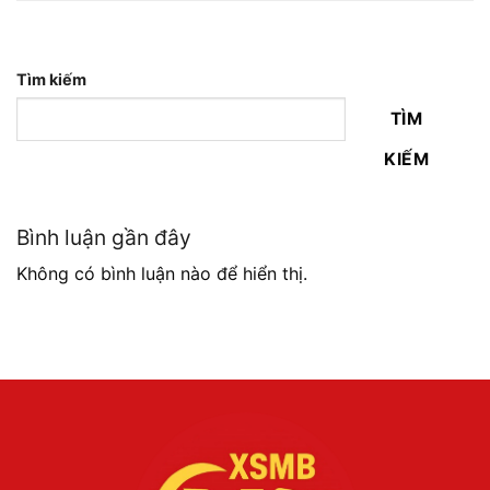
Tìm kiếm
TÌM
KIẾM
Bình luận gần đây
Không có bình luận nào để hiển thị.