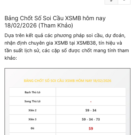
9
–
Bảng Chốt Số Soi Cầu XSMB hôm nay
18/02/2026 (Tham Khảo)
Dựa trên kết quả các phương pháp soi cầu, dự đoán,
nhận định chuyên gia XSMB tại XSMB38, tín hiệu và
tần suất lịch sử, các cặp số được chốt mang tính tham
khảo: