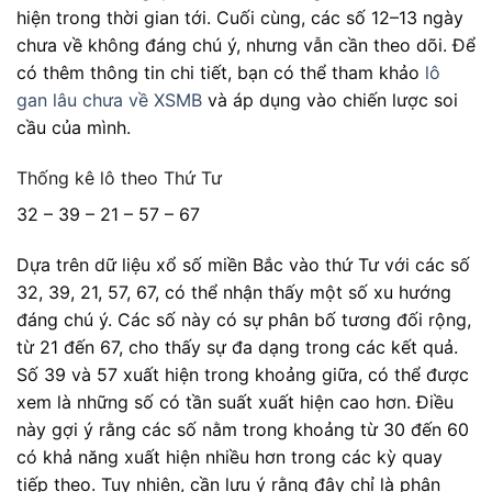
hiện trong thời gian tới. Cuối cùng, các số 12–13 ngày
chưa về không đáng chú ý, nhưng vẫn cần theo dõi. Để
có thêm thông tin chi tiết, bạn có thể tham khảo
lô
gan lâu chưa về XSMB
và áp dụng vào chiến lược soi
cầu của mình.
Thống kê lô theo Thứ Tư
32 – 39 – 21 – 57 – 67
Dựa trên dữ liệu xổ số miền Bắc vào thứ Tư với các số
32, 39, 21, 57, 67, có thể nhận thấy một số xu hướng
đáng chú ý. Các số này có sự phân bố tương đối rộng,
từ 21 đến 67, cho thấy sự đa dạng trong các kết quả.
Số 39 và 57 xuất hiện trong khoảng giữa, có thể được
xem là những số có tần suất xuất hiện cao hơn. Điều
này gợi ý rằng các số nằm trong khoảng từ 30 đến 60
có khả năng xuất hiện nhiều hơn trong các kỳ quay
tiếp theo. Tuy nhiên, cần lưu ý rằng đây chỉ là phân