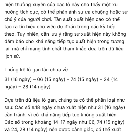
hiện thường xuyên của các lô này cho thấy một xu
hướng tích cực, có thể phản ánh sự ưa chuộng hoặc sự
chú ý của người chơi. Tần suất xuất hiện cao có thể
tạo ra tín hiệu cho việc dự đoán trong các kỳ tiếp
theo. Tuy nhiên, cần lưu ý rằng sự xuất hiện này không
đảm bảo cho khả năng tiếp tục xuất hiện trong tương
lai, mà chỉ mang tính chất tham khảo dựa trên dữ liệu
lịch sử.
Thống kê lô gan lâu chưa về
31 (16 ngày) – 06 (15 ngày) – 74 (15 ngày) – 24 (14
ngày) – 28 (14 ngày)
Dựa trên dữ liệu lô gan, chúng ta có thể phân loại như
sau: Các số ≥18 ngày chưa xuất hiện như 31 (16 ngày)
cần tránh, vì có khả năng tiếp tục không xuất hiện.
Các số trong khoảng 14–17 ngày như 06, 74 (15 ngày)
và 24, 28 (14 ngày) nên được cảnh giác, có thể xuất