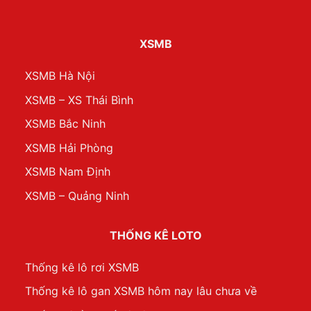
XSMB
XSMB Hà Nội
XSMB – XS Thái Bình
XSMB Bắc Ninh
XSMB Hải Phòng
XSMB Nam Định
XSMB – Quảng Ninh
XSMB Thứ Hai
THỐNG KÊ LOTO
XSMB Thứ Ba
Thống kê lô rơi XSMB
XSMB Thứ Tư
Thống kê lô gan XSMB hôm nay lâu chưa về
XSMB Thứ Năm