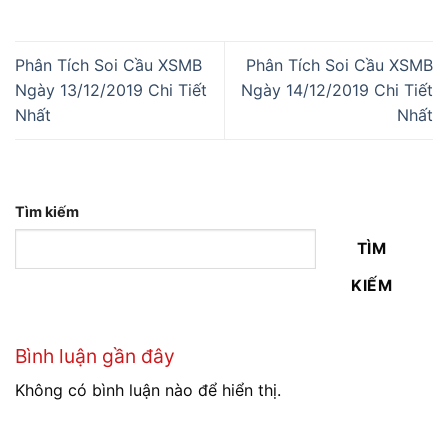
Phân Tích Soi Cầu XSMB
Phân Tích Soi Cầu XSMB
Ngày 13/12/2019 Chi Tiết
Ngày 14/12/2019 Chi Tiết
Nhất
Nhất
Tìm kiếm
TÌM
KIẾM
Bình luận gần đây
Không có bình luận nào để hiển thị.