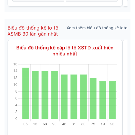
Biểu đồ thống kê lô tô
Xem thêm biểu đồ thống kê loto
XSMB 30 lần gần nhất
Biểu đồ thống kê cặp lô tô XSTD xuất hiện
Bi
nhiều nhất