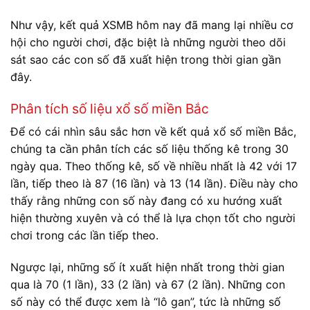
Như vậy, kết quả XSMB hôm nay đã mang lại nhiều cơ
hội cho người chơi, đặc biệt là những người theo dõi
sát sao các con số đã xuất hiện trong thời gian gần
đây.
Phân tích số liệu xổ số miền Bắc
Để có cái nhìn sâu sắc hơn về kết quả xổ số miền Bắc,
chúng ta cần phân tích các số liệu thống kê trong 30
ngày qua. Theo thống kê, số về nhiều nhất là 42 với 17
lần, tiếp theo là 87 (16 lần) và 13 (14 lần). Điều này cho
thấy rằng những con số này đang có xu hướng xuất
hiện thường xuyên và có thể là lựa chọn tốt cho người
chơi trong các lần tiếp theo.
Ngược lại, những số ít xuất hiện nhất trong thời gian
qua là 70 (1 lần), 33 (2 lần) và 67 (2 lần). Những con
số này có thể được xem là “lô gan”, tức là những số