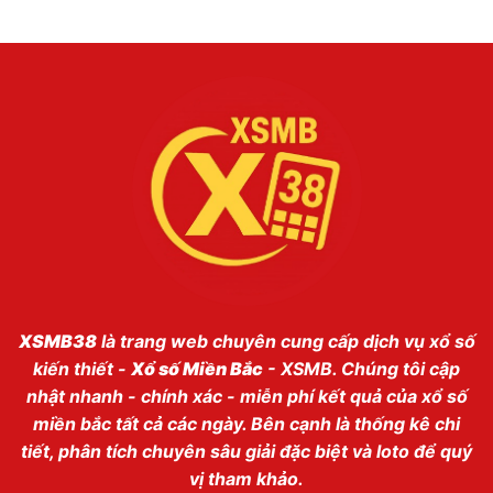
XSMB38
là trang web chuyên cung cấp dịch vụ xổ số
kiến thiết -
Xổ số Miền Bắc
- XSMB. Chúng tôi cập
nhật nhanh - chính xác - miễn phí kết quả của xổ số
miền bắc tất cả các ngày. Bên cạnh là thống kê chi
tiết, phân tích chuyên sâu giải đặc biệt và loto để quý
vị tham khảo.