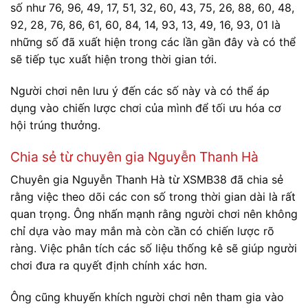
số như 76, 96, 49, 17, 51, 32, 60, 43, 75, 26, 88, 60, 48,
92, 28, 76, 86, 61, 60, 84, 14, 93, 13, 49, 16, 93, 01 là
những số đã xuất hiện trong các lần gần đây và có thể
sẽ tiếp tục xuất hiện trong thời gian tới.
Người chơi nên lưu ý đến các số này và có thể áp
dụng vào chiến lược chơi của mình để tối ưu hóa cơ
hội trúng thưởng.
Chia sẻ từ chuyên gia Nguyễn Thanh Hà
Chuyên gia Nguyễn Thanh Hà từ XSMB38 đã chia sẻ
rằng việc theo dõi các con số trong thời gian dài là rất
quan trọng. Ông nhấn mạnh rằng người chơi nên không
chỉ dựa vào may mắn mà còn cần có chiến lược rõ
ràng. Việc phân tích các số liệu thống kê sẽ giúp người
chơi đưa ra quyết định chính xác hơn.
Ông cũng khuyến khích người chơi nên tham gia vào