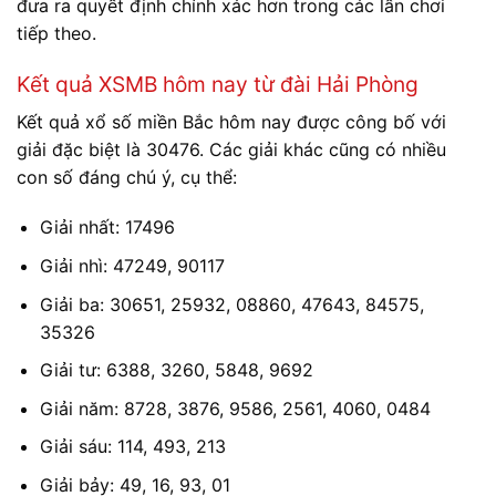
đưa ra quyết định chính xác hơn trong các lần chơi
tiếp theo.
Kết quả XSMB hôm nay từ đài Hải Phòng
Kết quả xổ số miền Bắc hôm nay được công bố với
giải đặc biệt là 30476. Các giải khác cũng có nhiều
con số đáng chú ý, cụ thể:
Giải nhất: 17496
Giải nhì: 47249, 90117
Giải ba: 30651, 25932, 08860, 47643, 84575,
35326
Giải tư: 6388, 3260, 5848, 9692
Giải năm: 8728, 3876, 9586, 2561, 4060, 0484
Giải sáu: 114, 493, 213
Giải bảy: 49, 16, 93, 01