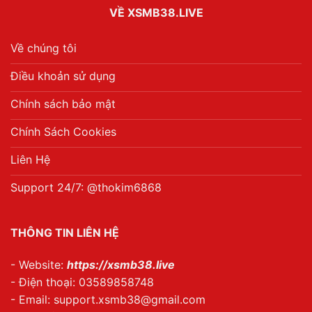
VỀ XSMB38.LIVE
Về chúng tôi
Điều khoản sử dụng
Chính sách bảo mật
Chính Sách Cookies
Liên Hệ
Support 24/7: @thokim6868
THÔNG TIN LIÊN HỆ
- Website:
https://xsmb38.live
- Điện thoại: 03589858748
- Email: support.xsmb38@gmail.com