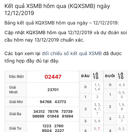
Kết quả XSMB hôm qua (KQXSMB) ngày
12/12/2019
Bảng kết quả KQXSMB hôm qua ngày – 12/12/2019:
Cập nhật KQXSMB hôm qua 12/12/2019 và dự đoán soi
cầu hôm nay 13/12/2019 chuẩn xác.
Các bạn xem lại
đối chiếu sổ kết quả XSMB
đã được
tổng hợp đầy đủ tại đây.
LÔ
LÔ
024
47
ĐẦU
ĐUÔI
Đặc Biệt
TÔ
TÔ
1, 1,
0
4, 6
0
Giải
1, 4
23701
Nhất
0, 0,
1
1
2
0
Giải Nhì
94768
43773
3, 3,
1, 6,
2
2
4, 7,
8
34312
78176
73739
7
Giải Ba
98699
01948
81694
2, 2,
3
3
5, 9
7
1223
2760
Giải Tư
0,
7
,
0, 2,
9504
2227
4
4