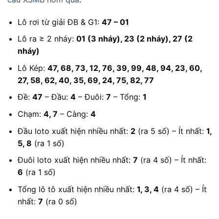
Lô rơi từ giải ĐB & G1:
47 – 01
Lô ra ≥ 2 nháy:
01 (3 nháy), 23 (2 nháy), 27 (2
nháy)
Lô Kép:
47, 68, 73, 12, 76, 39, 99, 48, 94, 23, 60,
27, 58, 62, 40, 35, 69, 24, 75, 82, 77
Đề:
47
– Đầu:
4
– Đuôi:
7
– Tổng:
1
Chạm:
4, 7
– Càng:
4
Đầu loto xuất hiện nhiều nhất:
2
(ra 5 số) – Ít nhất:
1,
5, 8
(ra 1 số)
Đuôi loto xuất hiện nhiều nhất:
7
(ra 4 số) – Ít nhất:
6
(ra 1 số)
Tổng lô tô xuất hiện nhiều nhất:
1, 3, 4
(ra 4 số) – Ít
nhất:
7
(ra 0 số)