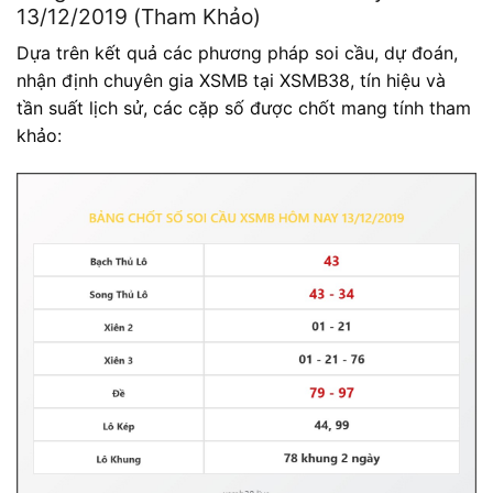
13/12/2019 (Tham Khảo)
Dựa trên kết quả các phương pháp soi cầu, dự đoán,
nhận định chuyên gia XSMB tại XSMB38, tín hiệu và
tần suất lịch sử, các cặp số được chốt mang tính tham
khảo: