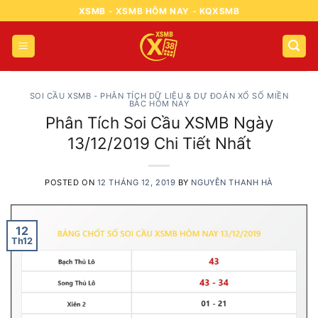
Skip
XSMB - XSMB HÔM NAY - KQXSMB
to
content
SOI CẦU XSMB - PHÂN TÍCH DỮ LIỆU & DỰ ĐOÁN XỔ SỐ MIỀN
BẮC HÔM NAY
Phân Tích Soi Cầu XSMB Ngày
13/12/2019 Chi Tiết Nhất
POSTED ON
12 THÁNG 12, 2019
BY
NGUYỄN THANH HÀ
12
Th12