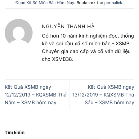
Đoán Xổ Số Miền Bắc Hôm Nay
. Bookmark the
permalink
.
NGUYỄN THANH HÀ
Có hơn 10 năm kinh nghiệm đọc, thống
kê và soi cầu xổ số miền bắc - XSMB.
Chuyên gia cao cấp và cố vấn dữ liệu
cho XSMB38.
Kết Quả XSMB ngày
Kết Quả XSMB ngày
12/12/2019 – KQXSMB Thứ
13/12/2019 – KQXSMB Thứ
Năm – XSMB hôm nay
Sáu – XSMB hôm nay
Tìm kiếm