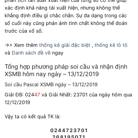
xác định khả năng tái xuất hiện, nhưng không thể
khẳng định điều gì chắc chắn. Sự đa dạng trong các
số cuối này cũng phản ánh tính chất không thể đoán
trước của xổ số.
->> Xem thêm
thống kê giải đặc biệt
,
thống kê lô tô
và
Danh sách đề về
ngay
Tổng hợp phương pháp soi cầu và nhận định
XSMB hôm nay ngày – 13/12/2019
Soi cầu Pascal XSMB ngày – 13/12/2019
Giải ĐB: 024
47
và Giải Nhất: 23701 của ngày hôm qua
12/12/2019
Vậy ta có kết quả TK là:
0244723701
268195071