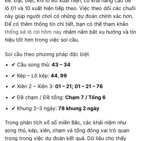
68. Đặc biệt, khi lô 60 xuất hiện, có khả năng cao để
lô 01 và 10 xuất hiện tiếp theo. Việc theo dõi các chuỗi
này giúp người chơi có những dự đoán chính xác hơn.
Để có thêm thông tin chi tiết, bạn có thể tham khảo
thống kê lô rơi hôm nay
nhằm nắm bắt xu hướng và tín
hiệu tốt hơn trong việc soi cầu.
Soi cầu theo phương pháp đặc biệt
✔ Cầu song thủ:
43 – 34
✔ Kép – Lô kép:
44, 99
✔ Xiên 2 – Xiên 3:
01 – 21; 01 – 21 – 76
✔ Đề chạm / Đề tổng:
Chạm 7 / Tổng 6
✔ Khung 2–3 ngày:
78 khung 2 ngày
Trong phân tích xổ số miền Bắc, các khái niệm như
song thủ, kép, xiên, chạm và tổng đóng vai trò quan
trọng trong việc dự đoán kết quả. Dữ liệu cho thấy