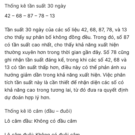
Thống kê tần suất 30 ngày
42 – 68 – 87 – 78 – 13
Tần suất 30 ngày của các số liệu 42, 68, 87, 78, và 13
cho thấy sự phân bố không đồng đều. Trong đó, số 87
có tần suất cao nhất, cho thấy khả năng xuất hiện
thường xuyên hơn trong thời gian gần đây. Số 78 cũng
ghi nhận tần suất đáng kể, trong khi các số 42, 68 và
13 có tần suất thấp hơn, điều này có thể phản ánh xu
hướng giảm dần trong khả năng xuất hiện. Việc phân
tích tần suất này là cần thiết để nhận diện các số có
khả năng cao trong tương lai, từ đó đưa ra quyết định
dự đoán hợp lý hơn.
Thống kê lô câm (đầu – đuôi)
Lô câm đầu: Không có đầu câm
Lô câm đuôi: Không có đuôi câm