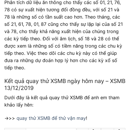
Phân tích dữ liệu ăn thông cho thấy các số 01, 21, 76,
78 có sự xuất hiện tương đối đồng đều, với số 21 và
78 là những số có tần suất cao hơn. Theo tháng, các
số 21, 61, 78, 01, 87 cũng cho thấy sự lặp lại của số 21
và 78, cho thấy khả năng xuất hiện của chúng trong
các kỳ tiếp theo. Đối với âm lịch, số 18 và 28 có thể
được xem là những số có tiềm năng trong các chu kỳ
tiếp theo. Việc theo dõi các chu kỳ này có thể giúp
đưa ra những dự đoán hợp lý hơn cho các kỳ xổ số
tiếp theo.
Kết quả quay thử XSMB ngày hôm nay – XSMB
13/12/2019
Dưới đây là kết quả quay thử XSMB để anh em tham
khảo lấy hên:
->>>
quay thử XSMB để thử vận may
!