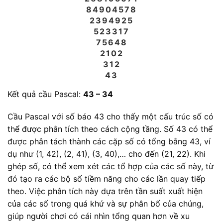
84904578
2394925
523317
75648
2102
312
43
Kết quả cầu Pascal:
43 – 34
Cầu Pascal với số báo 43 cho thấy một cấu trúc số có
thể được phân tích theo cách cộng tầng. Số 43 có thể
được phân tách thành các cặp số có tổng bằng 43, ví
dụ như (1, 42), (2, 41), (3, 40),… cho đến (21, 22). Khi
ghép số, có thể xem xét các tổ hợp của các số này, từ
đó tạo ra các bộ số tiềm năng cho các lần quay tiếp
theo. Việc phân tích này dựa trên tần suất xuất hiện
của các số trong quá khứ và sự phân bố của chúng,
giúp người chơi có cái nhìn tổng quan hơn về xu