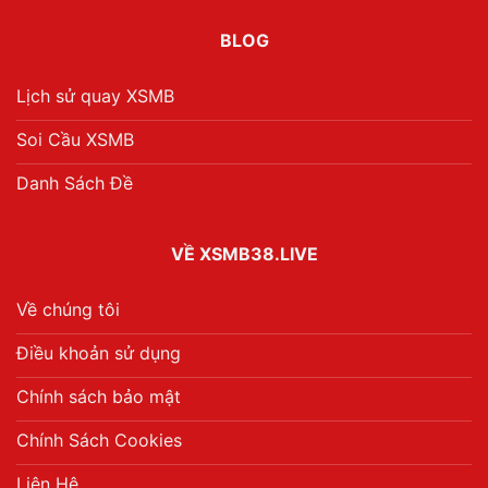
BLOG
Lịch sử quay XSMB
Soi Cầu XSMB
Danh Sách Đề
VỀ XSMB38.LIVE
Về chúng tôi
Điều khoản sử dụng
Chính sách bảo mật
Chính Sách Cookies
Liên Hệ