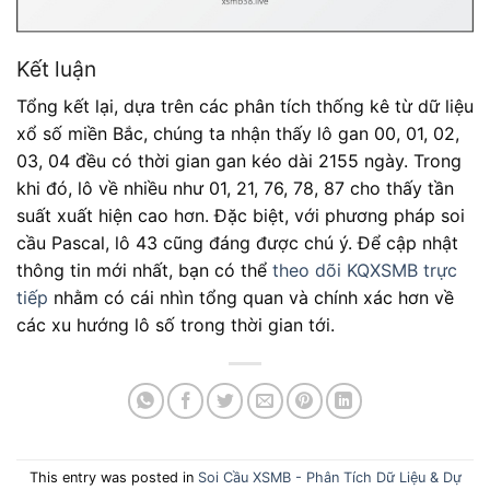
Kết luận
Tổng kết lại, dựa trên các phân tích thống kê từ dữ liệu
xổ số miền Bắc, chúng ta nhận thấy lô gan 00, 01, 02,
03, 04 đều có thời gian gan kéo dài 2155 ngày. Trong
khi đó, lô về nhiều như 01, 21, 76, 78, 87 cho thấy tần
suất xuất hiện cao hơn. Đặc biệt, với phương pháp soi
cầu Pascal, lô 43 cũng đáng được chú ý. Để cập nhật
thông tin mới nhất, bạn có thể
theo dõi KQXSMB trực
tiếp
nhằm có cái nhìn tổng quan và chính xác hơn về
các xu hướng lô số trong thời gian tới.
This entry was posted in
Soi Cầu XSMB - Phân Tích Dữ Liệu & Dự