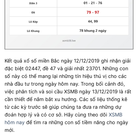
Kết quả xổ số miền Bắc ngày 12/12/2019 ghi nhận giải
đặc biệt 02447, đề 47 và giải nhất 23701. Những con
số này có thể mang lại những tín hiệu thú vị cho các
nhà đầu tư trong ngày hôm nay. Trong bối cảnh đó,
việc phân tích và soi cầu XSMB ngày 13/12/2019 là rất
cần thiết để nắm bắt xu hướng. Các số liệu thống kê
từ các kỳ trước sẽ giúp chúng ta đưa ra những dự
đoán hợp lý và có cơ sở. Hãy cùng theo dõi
XSMB
hôm nay
để tìm ra những con số tiềm năng cho ngày
mới.