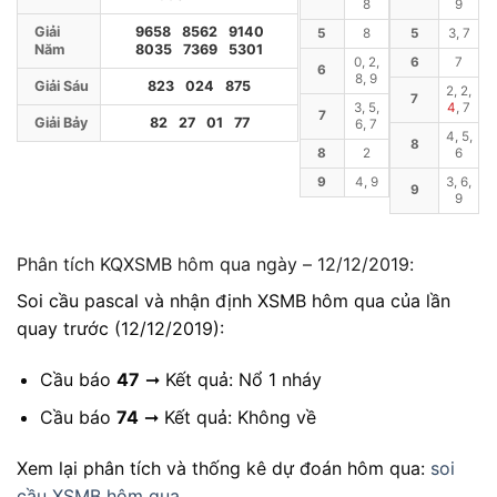
8
9
Giải
9658
8562
9140
5
8
5
3, 7
Năm
8035
7369
5301
0, 2,
6
7
6
8, 9
Giải Sáu
823
024
875
2, 2,
7
3, 5,
4
, 7
7
Giải Bảy
82
27
01
77
6, 7
4, 5,
8
8
2
6
9
4, 9
3, 6,
9
9
Phân tích KQXSMB hôm qua ngày – 12/12/2019:
Soi cầu pascal và nhận định XSMB hôm qua của lần
quay trước (12/12/2019):
Cầu báo
47
➞ Kết quả:
Nổ 1 nháy
Cầu báo
74
➞ Kết quả:
Không về
Xem lại phân tích và thống kê dự đoán hôm qua:
soi
cầu XSMB hôm qua
.