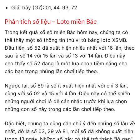
Giải bảy (G7): 01, 44, 93, 72
Phân tích số liệu – Loto miền Bắc
Trong kết quả xổ số miền Bắc hôm nay, chúng ta có
thể thấy một số thông tin thú vị từ bảng loto XSMB.
Đầu tiên, số 52 đã xuất hiện nhiều nhất với 16 lần, theo
sau là số 14 với 15 lần và số 13 với 14 lần. Điều này
cho thấy số 52 đang là một lựa chọn tiềm năng cho
các bạn trong những lần chơi tiếp theo.
Ngược lại, số 89 là số ít xuất hiện nhất với chỉ 3 lần,
cùng với số 02 và 15 với 4 lần. Điều này có thể khiến
những người chơi lô đề cân nhắc trước khi lựa chọn
những con số này trong các lần chơi tiếp theo.
Đặc biệt, chúng ta cũng cần chú ý đến những số lâu về
nhất, đó là số 03, 29 và 81, mỗi số đã không xuất hiện
trong 13 ngày. Những số này có thể trở thành “lô gan”,