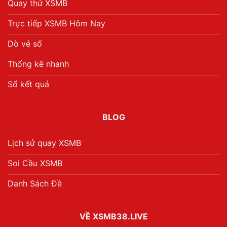
Thống kê giải đặc biệt theo tháng XSMB
Quay thử XSMB
Thống kê giải đặc biệt theo tuần XSMB
Trực tiếp XSMB Hôm Nay
Dò vé số
Thống kê nhanh
Sổ kết quả
BLOG
Lịch sử quay XSMB
Soi Cầu XSMB
Danh Sách Đề
VỀ XSMB38.LIVE