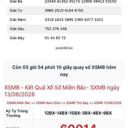
Còn 05 giờ 54 phút 09 giây quay số XSMB hôm
nay
XSMB - Kết Quả Xổ Số Miền Bắc- SXMB ngày
13/06/2026
XSMB Miền Bắc
>>
XSMB Nam Định
>>
XSMB Thứ Bảy
>>
XSMB 13/06/2026
Ký Tự Trúng
12BX-14BX-15BX-3BX-4BX-9BX
Thưởng