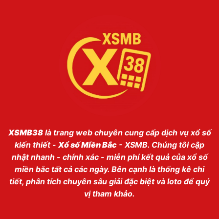
XSMB38
là trang web chuyên cung cấp dịch vụ xổ số
kiến thiết -
Xổ số Miền Bắc
- XSMB. Chúng tôi cập
nhật nhanh - chính xác - miễn phí kết quả của xổ số
miền bắc tất cả các ngày. Bên cạnh là thống kê chi
tiết, phân tích chuyên sâu giải đặc biệt và loto để quý
vị tham khảo.