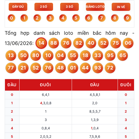
ĐẦY ĐỦ
2 SỐ
3 SỐ
BẢNG LOTO
IN VÉ
0
1
2
3
4
5
6
7
8
9
Tổng hợp danh sách loto miền bắc hôm nay -
13/06/2026:
14
88
76
82
40
52
75
06
13
50
80
10
04
55
18
33
95
65
77
21
52
76
48
01
44
93
72
ĐẦU
ĐUÔI
ĐẦU
ĐUÔI
0
6,4,1
4,5,8,1
0
1
4
,3,0,8
2,0
1
2
1
8,5,5,7
2
3
3
1,3,9
3
4
0,8,4
1
,0,4
4
5
2,0,5,2
7,5,9,6
5