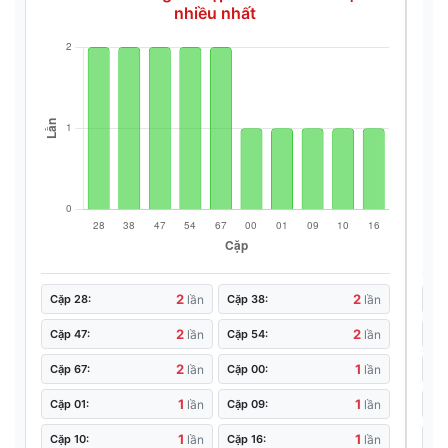
nhiều nhất
2
2
Cặp 28:
Cặp 38:
Cặ
lần
lần
2
2
Cặp 47:
Cặp 54:
Cặ
lần
lần
2
1
Cặp 67:
Cặp 00:
Cặ
lần
lần
1
1
Cặp 01:
Cặp 09:
Cặ
lần
lần
1
1
Cặp 10:
Cặp 16:
Cặp
lần
lần