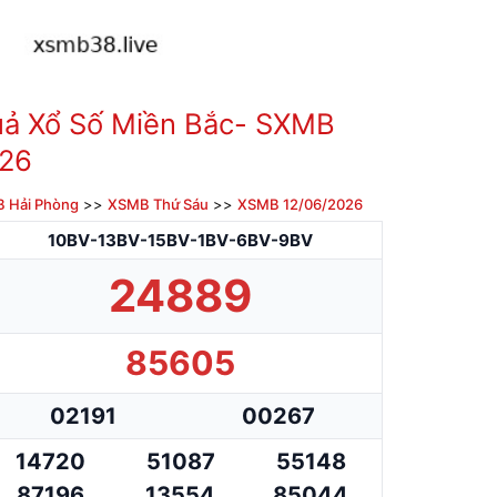
uả Xổ Số Miền Bắc- SXMB
026
 Hải Phòng
>>
XSMB Thứ Sáu
>>
XSMB 12/06/2026
10BV-13BV-15BV-1BV-6BV-9BV
24889
85605
02191
00267
14720
51087
55148
87196
13554
85044