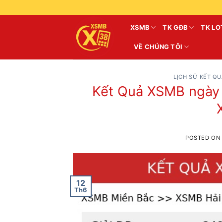
Skip
to
XSMB
TK GĐB
TK LO
content
VỀ CHÚNG TÔI
LỊCH SỬ KẾT Q
Kết Quả XSMB ngày
POSTED ON
12
Th6