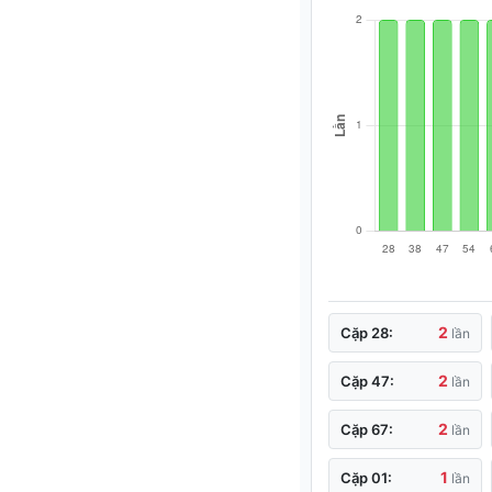
2
Cặp 28:
lần
2
Cặp 47:
lần
2
Cặp 67:
lần
1
Cặp 01:
lần