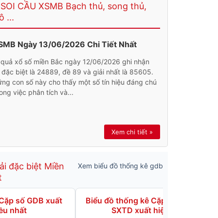
OI CẦU XSMB Bạch thủ, song thủ,
ô ...
XSMB Ngày 13/06/2026 Chi Tiết Nhất
 quả xổ số miền Bắc ngày 12/06/2026 ghi nhận
i đặc biệt là 24889, đề 89 và giải nhất là 85605.
ng con số này cho thấy một số tín hiệu đáng chú
rong việc phân tích và...
Xem chi tiết »
ải đặc biệt Miền
Xem biểu đồ thống kê gdb
t
 Cặp số GDB xuất
Biểu đồ thống kê Cặp số GĐB XSM
ều nhất
SXTD xuất hiện ít nhất