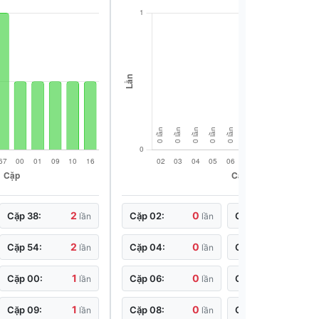
2
0
0
Cặp 38:
Cặp 02:
Cặp 03:
lần
lần
lầ
2
0
0
Cặp 54:
Cặp 04:
Cặp 05:
lần
lần
lầ
1
0
0
Cặp 00:
Cặp 06:
Cặp 07:
lần
lần
lầ
1
0
0
Cặp 09:
Cặp 08:
Cặp 11:
lần
lần
lầ