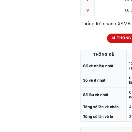
9
1,6,
Thống kê nhanh XSMB 3
📊 THỐNG
THỐNG KÊ
1
Số về nhiều nhất
(
0
Số về ít nhất
l
0
Số lâu về nhất
n
Tổng số lần về chẵn
4
Tổng số lần về lẻ
3