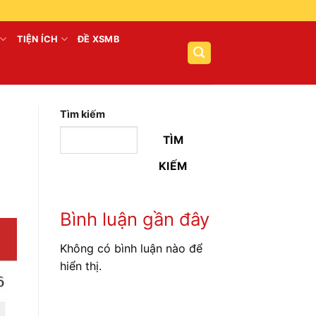
TIỆN ÍCH
ĐỀ XSMB
Tìm kiếm
TÌM
KIẾM
Bình luận gần đây
Không có bình luận nào để
hiển thị.