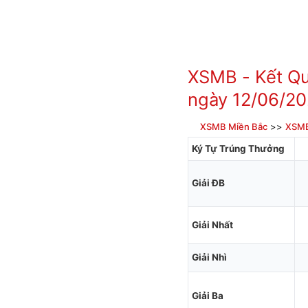
XSMB - Kết Q
ngày 12/06/2
XSMB Miền Bắc
>>
XSMB
Ký Tự Trúng Thưởng
Giải ĐB
Giải Nhất
Giải Nhì
Giải Ba