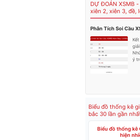
DỰ ĐOÁN XSMB - S
xiên 2, xiên 3, đề, l
Phân Tích Soi Cầu 
Kết
giả
Nhữ
ý t
Biểu đồ thống kê gi
bắc 30 lần gần nhấ
Biểu đồ thống kê
hiện nhi