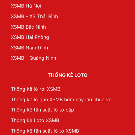
XSMB Hà Nội
XSMB – XS Thái Bình
XSMB Bắc Ninh
XSMB Hải Phòng
XSMB Nam Định
XSMB – Quảng Ninh
XSMB Thứ Hai
THỐNG KÊ LOTO
XSMB Thứ Ba
Thống kê lô rơi XSMB
XSMB Thứ Tư
Thống kê lô gan XSMB hôm nay lâu chưa về
XSMB Thứ Năm
Thống kê tần suất lô tô cặp
XSMB Thứ Sáu
Thống kê Loto XSMB
XSMB Thứ Bảy
Thống kê tần suất lô tô XSMB
XSMB Chủ Nhật