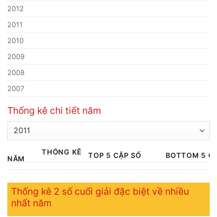
2012
2011
2010
2009
2008
2007
Thống kê chi tiết năm
THỐNG KÊ
TOP 5 CẶP SỐ
BOTTOM 5 C
NĂM
Thống kê 2 số cuối giải đặc biệt về nhiều
nhất năm