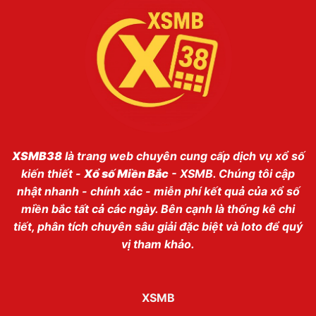
XSMB38
là trang web chuyên cung cấp dịch vụ xổ số
kiến thiết -
Xổ số Miền Bắc
- XSMB. Chúng tôi cập
nhật nhanh - chính xác - miễn phí kết quả của xổ số
miền bắc tất cả các ngày. Bên cạnh là thống kê chi
tiết, phân tích chuyên sâu giải đặc biệt và loto để quý
vị tham khảo.
XSMB