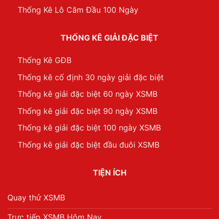
Thống Kê Lô Câm Đầu 100 Ngày
Thống Kê Lô Câm Đuôi MB 100 Ngày
THỐNG KÊ GIẢI ĐẶC BIỆT
Thống kê xiên 3
Thống Kê GĐB
Thống kê & soi cầu xiên 2
Thống kê cố định 30 ngày giải đặc biệt
Thống kê Lô Xiên 4
Thống kê giải đặc biệt 60 ngày XSMB
Thống kê đầu đuôi tổng lô tô
Thống kê giải đặc biệt 90 ngày XSMB
Thống kê giải đặc biệt 100 ngày XSMB
Thống kê giải đặc biệt đầu đuôi XSMB
Thống kê tổng giải đặc biệt XSMB
TIỆN ÍCH
Thống kê giải đặc biệt theo năm XSMB
Thống kê giải đặc biệt theo tháng XSMB
Quay thử XSMB
Thống kê giải đặc biệt theo tuần XSMB
Trực tiếp XSMB Hôm Nay