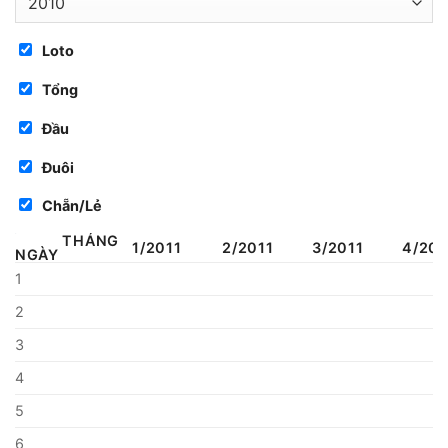
Loto
Tổng
Đầu
Đuôi
Chẵn/Lẻ
THÁNG
1/2011
2/2011
3/2011
4/201
NGÀY
1
2
3
4
5
6