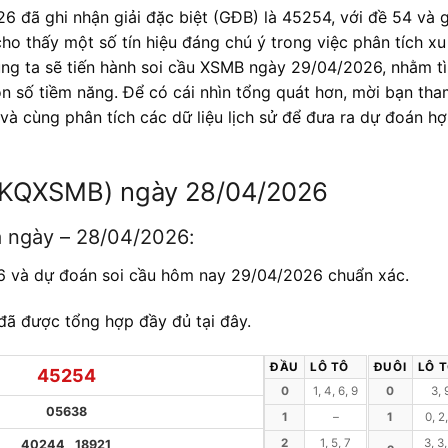
 đã ghi nhận giải đặc biệt (GĐB) là 45254, với đề 54 và g
ho thấy một số tín hiệu đáng chú ý trong việc phân tích xu
ng ta sẽ tiến hành soi cầu XSMB ngày 29/04/2026, nhằm t
n số tiềm năng. Để có cái nhìn tổng quát hơn, mời bạn th
và cùng phân tích các dữ liệu lịch sử để đưa ra dự đoán h
(KQXSMB) ngày 28/04/2026
 ngày – 28/04/2026:
và dự đoán soi cầu hôm nay 29/04/2026 chuẩn xác.
đã được tổng hợp đầy đủ tại đây.
ĐẦU
LÔ TÔ
ĐUÔI
LÔ 
452
54
0
1, 4, 6, 9
0
3, 
05638
1
–
1
0, 2
2
1, 5, 7
3, 3,
40244
18921