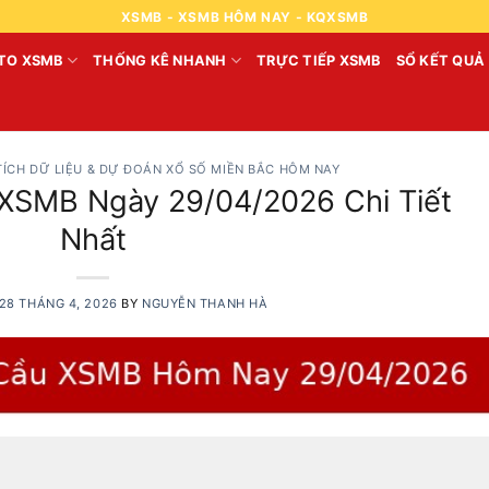
XSMB - XSMB HÔM NAY - KQXSMB
TO XSMB
THỐNG KÊ NHANH
TRỰC TIẾP XSMB
SỔ KẾT QUẢ
TÍCH DỮ LIỆU & DỰ ĐOÁN XỔ SỐ MIỀN BẮC HÔM NAY
 XSMB Ngày 29/04/2026 Chi Tiết
Nhất
28 THÁNG 4, 2026
BY
NGUYỄN THANH HÀ