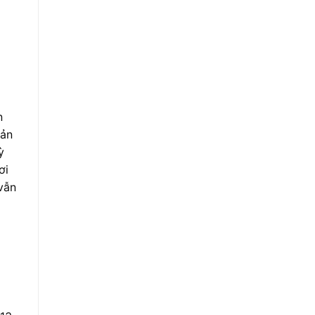
n
hản
ỳ
ơi
 vẫn