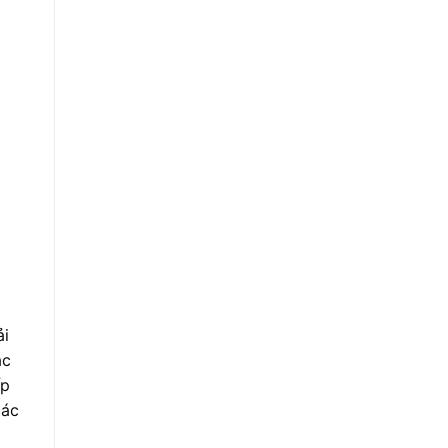
ải
ác
ếp
các