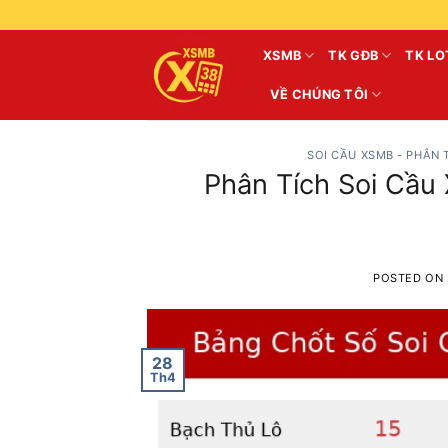
Skip
to
XSMB
TK GĐB
TK LO
content
VỀ CHÚNG TÔI
SOI CẦU XSMB - PHÂN 
Phân Tích Soi Cầu
POSTED ON
28
Th4