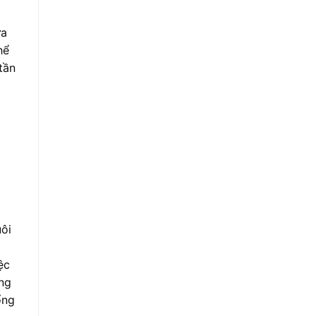
ữa
hể
tần
i
uôi
ệc
ong
ổng