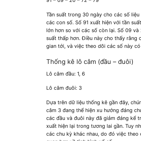
91 – 09 – 20 – 72 – 79
Tần suất trong 30 ngày cho các số liệu
các con số. Số 91 xuất hiện với tần suấ
lớn hơn so với các số còn lại. Số 09 và
suất thấp hơn. Điều này cho thấy rằng 
gian tới, và việc theo dõi các số này có 
Thống kê lô câm (đầu – đuôi)
Lô câm đầu: 1, 6
Lô câm đuôi: 3
Dựa trên dữ liệu thống kê gần đây, chú
câm 3 đang thể hiện xu hướng đáng chú 
các đầu và đuôi này đã giảm đáng kể t
xuất hiện lại trong tương lai gần. Tuy n
các chu kỳ khác nhau, do đó việc theo d