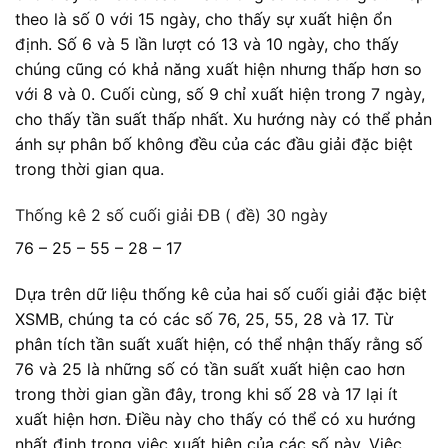
theo là số 0 với 15 ngày, cho thấy sự xuất hiện ổn
định. Số 6 và 5 lần lượt có 13 và 10 ngày, cho thấy
chúng cũng có khả năng xuất hiện nhưng thấp hơn so
với 8 và 0. Cuối cùng, số 9 chỉ xuất hiện trong 7 ngày,
cho thấy tần suất thấp nhất. Xu hướng này có thể phản
ánh sự phân bố không đều của các đầu giải đặc biệt
trong thời gian qua.
Thống kê 2 số cuối giải ĐB ( đề) 30 ngày
76 – 25 – 55 – 28 – 17
Dựa trên dữ liệu thống kê của hai số cuối giải đặc biệt
XSMB, chúng ta có các số 76, 25, 55, 28 và 17. Từ
phân tích tần suất xuất hiện, có thể nhận thấy rằng số
76 và 25 là những số có tần suất xuất hiện cao hơn
trong thời gian gần đây, trong khi số 28 và 17 lại ít
xuất hiện hơn. Điều này cho thấy có thể có xu hướng
nhất định trong việc xuất hiện của các số này. Việc