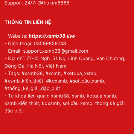
Support 24/7: @thokim6868
THÔNG TIN LIÊN HỆ
- Website:
https://xsmb38.live
- Điện thoại: 03589858748
- Email: support.xsmb38@gmail.com
- Địa chỉ: 77-15 Ngh. 51 Ng. Linh Quang, Văn Chương,
Đống Đa, Hà Nội, Việt Nam
- Tags: #xsmb38, #xsmb, #ketqua_xsmb,
#xsmb_kiến_thiết, #kqxsmb, #soi_cầu_xsmb,
#thống_kê_giải_đặc_biệt
- Từ khoá liên quan: xsmb38, xsmb, ketqua xsmb,
xsmb kiến thiết, kqxsmb, soi cầu xsmb, thống kê giải
đặc biệt