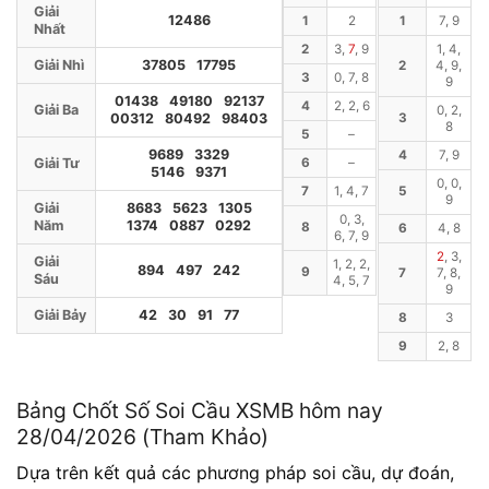
Giải
12486
1
2
1
7, 9
Nhất
2
3,
7
, 9
1, 4,
Giải Nhì
37805
17795
2
4, 9,
3
0, 7, 8
9
01438
49180
92137
4
2, 2, 6
Giải Ba
0, 2,
00312
80492
98403
3
8
5
–
9689
3329
4
7, 9
Giải Tư
6
–
5146
9371
0, 0,
7
1, 4, 7
5
9
Giải
8683
5623
1305
0, 3,
Năm
1374
0887
0292
8
6
4, 8
6, 7, 9
2
, 3,
Giải
1, 2, 2,
894
497
242
9
7
7, 8,
Sáu
4, 5, 7
9
Giải Bảy
42
30
91
77
8
3
9
2, 8
Bảng Chốt Số Soi Cầu XSMB hôm nay
28/04/2026 (Tham Khảo)
Dựa trên kết quả các phương pháp soi cầu, dự đoán,