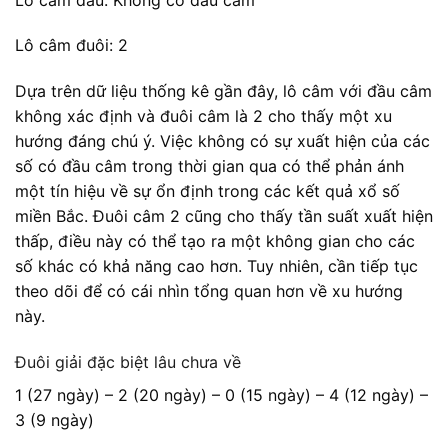
Lô câm đuôi: 2
Dựa trên dữ liệu thống kê gần đây, lô câm với đầu câm
không xác định và đuôi câm là 2 cho thấy một xu
hướng đáng chú ý. Việc không có sự xuất hiện của các
số có đầu câm trong thời gian qua có thể phản ánh
một tín hiệu về sự ổn định trong các kết quả xổ số
miền Bắc. Đuôi câm 2 cũng cho thấy tần suất xuất hiện
thấp, điều này có thể tạo ra một không gian cho các
số khác có khả năng cao hơn. Tuy nhiên, cần tiếp tục
theo dõi để có cái nhìn tổng quan hơn về xu hướng
này.
Đuôi giải đặc biệt lâu chưa về
1 (27 ngày) – 2 (20 ngày) – 0 (15 ngày) – 4 (12 ngày) –
3 (9 ngày)