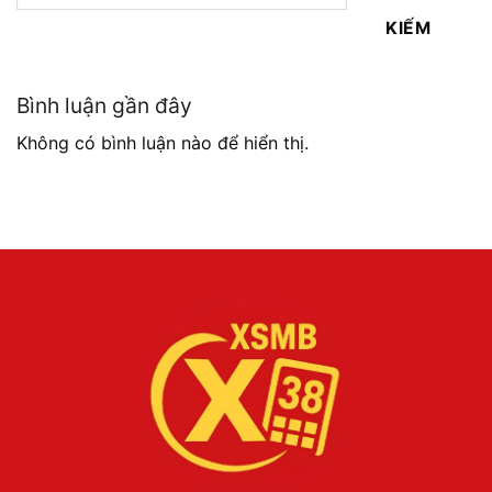
KIẾM
Bình luận gần đây
Không có bình luận nào để hiển thị.