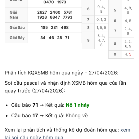
0470
1973
0, 4,
4, 8,
6
5
8
Giải
2627
2460
5781
8
Năm
1928
8847
7793
7
0, 1, 3
6
4, 5
Giải Sáu
185
231
468
8
1, 5, 5
2, 4,
7
9
3, 4,
Giải Bảy
34
46
28
71
9
4, 7,
2, 2,
8
8
6, 9
9
4,
5
Phân tích KQXSMB hôm qua ngày – 27/04/2026:
Soi cầu pascal và nhận định XSMB hôm qua của lần
quay trước (27/04/2026):
Cầu báo
71
➞ Kết quả:
Nổ 1 nháy
Cầu báo
17
➞ Kết quả:
Không về
Xem lại phân tích và thống kê dự đoán hôm qua:
xem
lại soi cầu ngày hôm qua
.