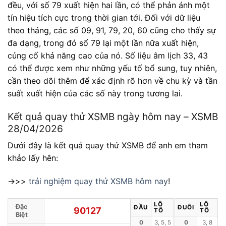
đều, với số 79 xuất hiện hai lần, có thể phản ánh một
tín hiệu tích cực trong thời gian tới. Đối với dữ liệu
theo tháng, các số 09, 91, 79, 20, 60 cũng cho thấy sự
đa dạng, trong đó số 79 lại một lần nữa xuất hiện,
củng cố khả năng cao của nó. Số liệu âm lịch 33, 43
có thể được xem như những yếu tố bổ sung, tuy nhiên,
cần theo dõi thêm để xác định rõ hơn về chu kỳ và tần
suất xuất hiện của các số này trong tương lai.
Kết quả quay thử XSMB ngày hôm nay – XSMB
28/04/2026
Dưới đây là kết quả quay thử XSMB để anh em tham
khảo lấy hên:
->>>
trải nghiệm quay thử XSMB hôm nay
!
LÔ
LÔ
Đặc
ĐẦU
ĐUÔI
901
27
TÔ
TÔ
Biệt
0
3, 5, 5
0
3, 8