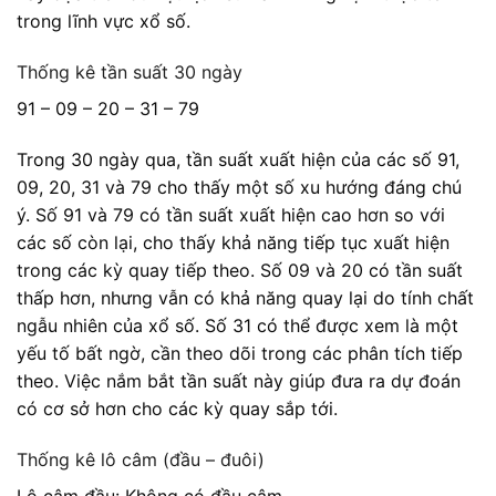
trong lĩnh vực xổ số.
Thống kê tần suất 30 ngày
91 – 09 – 20 – 31 – 79
Trong 30 ngày qua, tần suất xuất hiện của các số 91,
09, 20, 31 và 79 cho thấy một số xu hướng đáng chú
ý. Số 91 và 79 có tần suất xuất hiện cao hơn so với
các số còn lại, cho thấy khả năng tiếp tục xuất hiện
trong các kỳ quay tiếp theo. Số 09 và 20 có tần suất
thấp hơn, nhưng vẫn có khả năng quay lại do tính chất
ngẫu nhiên của xổ số. Số 31 có thể được xem là một
yếu tố bất ngờ, cần theo dõi trong các phân tích tiếp
theo. Việc nắm bắt tần suất này giúp đưa ra dự đoán
có cơ sở hơn cho các kỳ quay sắp tới.
Thống kê lô câm (đầu – đuôi)
Lô câm đầu: Không có đầu câm