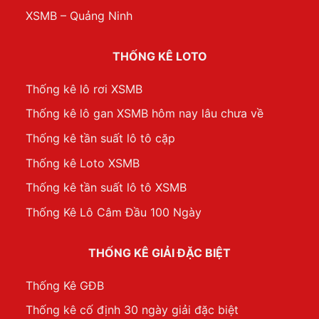
XSMB – Quảng Ninh
XSMB Thứ Hai
THỐNG KÊ LOTO
XSMB Thứ Ba
Thống kê lô rơi XSMB
XSMB Thứ Tư
Thống kê lô gan XSMB hôm nay lâu chưa về
XSMB Thứ Năm
Thống kê tần suất lô tô cặp
XSMB Thứ Sáu
Thống kê Loto XSMB
XSMB Thứ Bảy
Thống kê tần suất lô tô XSMB
XSMB Chủ Nhật
Thống Kê Lô Câm Đầu 100 Ngày
Thống Kê Lô Câm Đuôi MB 100 Ngày
THỐNG KÊ GIẢI ĐẶC BIỆT
Thống kê xiên 3
Thống Kê GĐB
Thống kê & soi cầu xiên 2
Thống kê cố định 30 ngày giải đặc biệt
Thống kê Lô Xiên 4