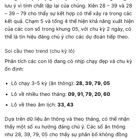
lưu ý vì tính chất lặp lại của chúng. Xiên 28 – 39 và 28
– 39 – 79 cho thấy sự kết hợp có thể xảy ra trong các
kết quả. Chạm 5 và tổng 4 thể hiện khả năng xuất hiện
của các con số trong khung 05, với chu kỳ 2 ngày, có
thể là tín hiệu đáng chú ý cho các dự đoán tiếp theo.
Soi cầu theo trend (chu kỳ lô)
Phân tích các con lô đang có nhịp chạy đẹp và chu kỳ
ổn định:
Lô chạy 3–5 kỳ (ăn thông):
28, 39, 79, 05
Lô về nhiều theo tháng:
09, 91, 79, 20, 60
Lô về theo âm lịch:
33, 43
Dựa trên dữ liệu ăn thông và theo tháng, có thể nhận
thấy một số xu hướng đáng chú ý. Các số ăn thông
như 28, 39, 79, 05 cho thấy sự phân bố không đồng