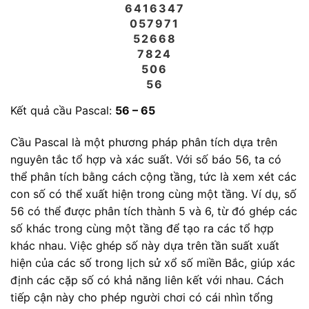
6416347
057971
52668
7824
506
56
Kết quả cầu Pascal:
56 – 65
Cầu Pascal là một phương pháp phân tích dựa trên
nguyên tắc tổ hợp và xác suất. Với số báo 56, ta có
thể phân tích bằng cách cộng tầng, tức là xem xét các
con số có thể xuất hiện trong cùng một tầng. Ví dụ, số
56 có thể được phân tích thành 5 và 6, từ đó ghép các
số khác trong cùng một tầng để tạo ra các tổ hợp
khác nhau. Việc ghép số này dựa trên tần suất xuất
hiện của các số trong lịch sử xổ số miền Bắc, giúp xác
định các cặp số có khả năng liên kết với nhau. Cách
tiếp cận này cho phép người chơi có cái nhìn tổng