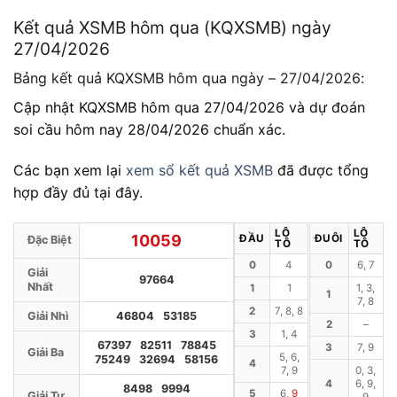
Kết quả XSMB hôm qua (KQXSMB) ngày
27/04/2026
Bảng kết quả KQXSMB hôm qua ngày – 27/04/2026:
Cập nhật KQXSMB hôm qua 27/04/2026 và dự đoán
soi cầu hôm nay 28/04/2026 chuẩn xác.
Các bạn xem lại
xem sổ kết quả XSMB
đã được tổng
hợp đầy đủ tại đây.
LÔ
LÔ
100
59
ĐẦU
ĐUÔI
Đặc Biệt
TÔ
TÔ
0
4
0
6, 7
Giải
97664
Nhất
1
1
1, 3,
1
7, 8
2
7, 8, 8
Giải Nhì
46804
53185
2
–
3
1, 4
67397
82511
78845
3
7, 9
Giải Ba
5, 6,
75249
32694
58156
4
7, 9
0, 3,
4
6, 9,
8498
9994
5
6,
9
Giải Tư
9