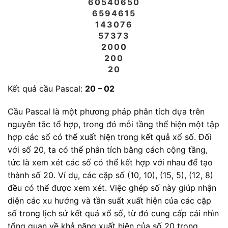
60540650
6594615
143076
57373
2000
200
20
Kết quả cầu Pascal:
20 – 02
Cầu Pascal là một phương pháp phân tích dựa trên
nguyên tắc tổ hợp, trong đó mỗi tầng thể hiện một tập
hợp các số có thể xuất hiện trong kết quả xổ số. Đối
với số 20, ta có thể phân tích bằng cách cộng tầng,
tức là xem xét các số có thể kết hợp với nhau để tạo
thành số 20. Ví dụ, các cặp số (10, 10), (15, 5), (12, 8)
đều có thể được xem xét. Việc ghép số này giúp nhận
diện các xu hướng và tần suất xuất hiện của các cặp
số trong lịch sử kết quả xổ số, từ đó cung cấp cái nhìn
tổng quan về khả năng xuất hiện của số 20 trong