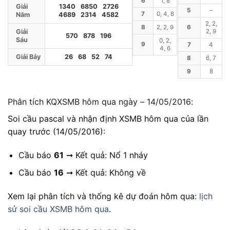
6
1, 8
Giải
1340
6850
2726
5
–
7
0, 4, 8
Năm
4689
2314
4582
2, 2,
8
2, 2, 9
6
Giải
2, 9
570
878
196
Sáu
0, 2,
9
7
4
4, 6
Giải Bảy
26
68
52
74
8
6, 7
9
8
Phân tích KQXSMB hôm qua ngày – 14/05/2016:
Soi cầu pascal và nhận định XSMB hôm qua của lần
quay trước (14/05/2016):
Cầu báo
61
➞ Kết quả:
Nổ 1 nháy
Cầu báo
16
➞ Kết quả:
Không về
Xem lại phân tích và thống kê dự đoán hôm qua:
lịch
sử soi cầu XSMB hôm qua
.