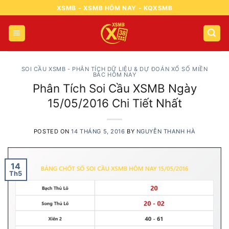
Skip
XSMB - XSMB HÔM NAY - KQXSMB
to
content
SOI CẦU XSMB - PHÂN TÍCH DỮ LIỆU & DỰ ĐOÁN XỔ SỐ MIỀN
BẮC HÔM NAY
Phân Tích Soi Cầu XSMB Ngày
15/05/2016 Chi Tiết Nhất
POSTED ON
14 THÁNG 5, 2016
BY
NGUYỄN THANH HÀ
14
Th5