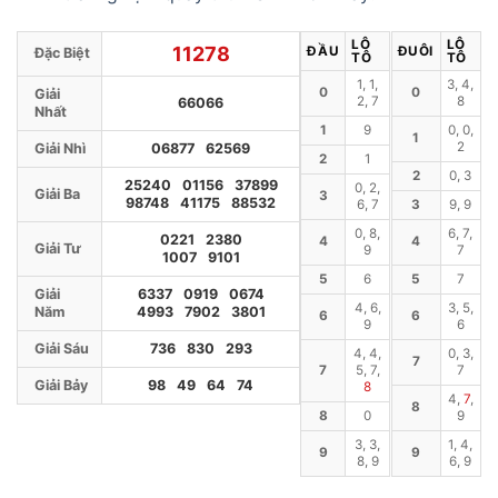
LÔ
LÔ
112
78
ĐẦU
ĐUÔI
Đặc Biệt
TÔ
TÔ
1, 1,
3, 4,
0
0
Giải
2, 7
8
66066
Nhất
1
9
0, 0,
1
2
Giải Nhì
06877
62569
2
1
2
0, 3
25240
01156
37899
0, 2,
Giải Ba
3
98748
41175
88532
6, 7
3
9, 9
0, 8,
6, 7,
0221
2380
4
4
Giải Tư
9
7
1007
9101
5
6
5
7
Giải
6337
0919
0674
4, 6,
3, 5,
Năm
4993
7902
3801
6
6
9
6
Giải Sáu
736
830
293
4, 4,
0, 3,
7
7
5, 7,
7
Giải Bảy
98
49
64
74
8
4,
7
,
8
8
0
9
3, 3,
1, 4,
9
9
8, 9
6, 9