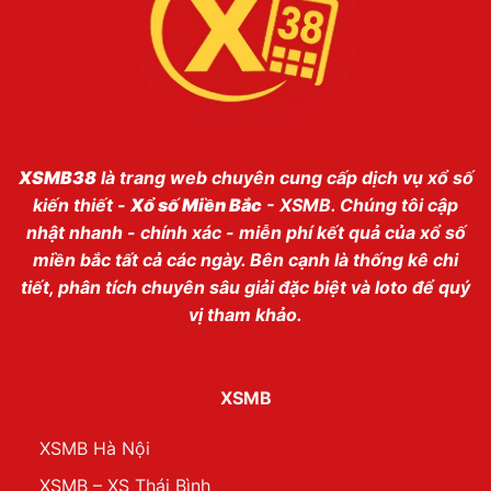
XSMB38
là trang web chuyên cung cấp dịch vụ xổ số
kiến thiết -
Xổ số Miền Bắc
- XSMB. Chúng tôi cập
nhật nhanh - chính xác - miễn phí kết quả của xổ số
miền bắc tất cả các ngày. Bên cạnh là thống kê chi
tiết, phân tích chuyên sâu giải đặc biệt và loto để quý
vị tham khảo.
XSMB
XSMB Hà Nội
XSMB – XS Thái Bình