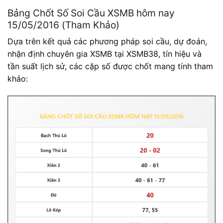
Bảng Chốt Số Soi Cầu XSMB hôm nay
15/05/2016 (Tham Khảo)
Dựa trên kết quả các phương pháp soi cầu, dự đoán,
nhận định chuyên gia XSMB tại XSMB38, tín hiệu và
tần suất lịch sử, các cặp số được chốt mang tính tham
khảo: