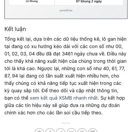
Kết luận
Tổng kết lại, dựa trên các dữ liệu thống kê, lô gan hiện
tại đang có xu hướng kéo dài với các con số như 00,
01, 02, 03, 04 đều đã đạt 3461 ngày chưa về. Điều này
cho thấy khả năng xuất hiện của chúng trong thời gian
tới là khá cao. Ngược lại, những con số như 40, 61, 77,
87, 94 lại đang có tần suất xuất hiện nhiều hơn, cho
thấy chúng có khả năng tiếp tục xuất hiện trong các
kỳ quay sắp tới. Để theo dõi và cập nhật thông tin,
bạn có thể
xem kết quả XSMB nhanh nhất
. Sự kết hợp
giữa các tín hiệu này sẽ giúp đưa ra những dự đoán
chính xác hơn cho các lần soi cầu tiếp theo.