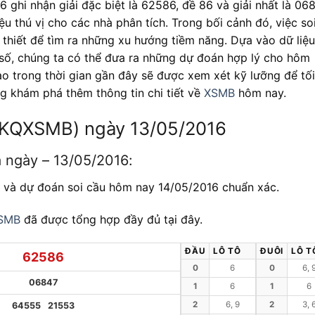
ghi nhận giải đặc biệt là 62586, đề 86 và giải nhất là 068
ệu thú vị cho các nhà phân tích. Trong bối cảnh đó, việc so
thiết để tìm ra những xu hướng tiềm năng. Dựa vào dữ liệu
 số, chúng ta có thể đưa ra những dự đoán hợp lý cho hôm
cao trong thời gian gần đây sẽ được xem xét kỹ lưỡng để tối
g khám phá thêm thông tin chi tiết về
XSMB
hôm nay.
(KQXSMB) ngày 13/05/2016
ngày – 13/05/2016:
và dự đoán soi cầu hôm nay 14/05/2016 chuẩn xác.
XSMB
đã được tổng hợp đầy đủ tại đây.
ĐẦU
LÔ TÔ
ĐUÔI
LÔ T
625
86
0
6
0
6, 
06847
1
6
1
6
2
6, 9
2
3, 
64555
21553