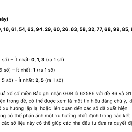
háy)
, 16, 61, 54, 62, 94, 29, 60, 26, 63, 58, 32, 77, 68, 99, 85,
 số) – Ít nhất:
0, 1, 3
(ra 1 số)
5 số) – Ít nhất:
1
(ra 1 số)
 5 số) – Ít nhất:
2, 5
(ra 1 số)
quả xổ số miền Bắc ghi nhận GĐB là 62586 với đề 86 và G1 
ện trong đề, có thể được xem là một tín hiệu đáng chú ý, k
 xu hướng lặp lại hoặc liên quan đến các số đã xuất hiện
ũng có thể phản ánh một xu hướng nhất định trong các kết
 các số liệu này có thể giúp các nhà đầu tư đưa ra quyết đ