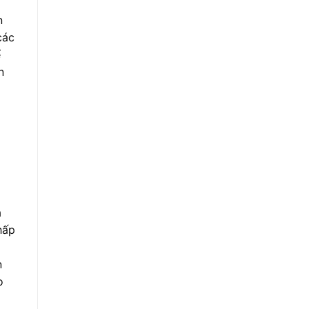
n
các
ể
n
à
hấp
n
o