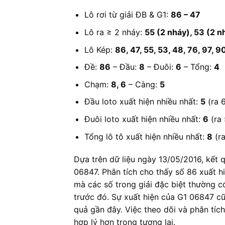
Lô rơi từ giải ĐB & G1:
86 – 47
Lô ra ≥ 2 nháy:
55 (2 nháy), 53 (2 n
Lô Kép:
86, 47, 55, 53, 48, 76, 97, 90
Đề:
86
– Đầu:
8
– Đuôi:
6
– Tổng:
4
Chạm:
8, 6
– Càng:
5
Đầu loto xuất hiện nhiều nhất:
5
(ra 6
Đuôi loto xuất hiện nhiều nhất:
6
(ra 
Tổng lô tô xuất hiện nhiều nhất:
8
(ra
Dựa trên dữ liệu ngày 13/05/2016, kết 
06847. Phân tích cho thấy số 86 xuất hi
mà các số trong giải đặc biệt thường có
trước đó. Sự xuất hiện của G1 06847 c
quả gần đây. Việc theo dõi và phân tích
hợp lý hơn trong tương lai.