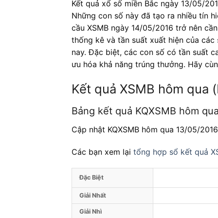
Kết quả xổ số miền Bắc ngày 13/05/2016 
Những con số này đã tạo ra nhiều tín hi
cầu XSMB ngày 14/05/2016 trở nên cần 
thống kê và tần suất xuất hiện của các
nay. Đặc biệt, các con số có tần suất 
ưu hóa khả năng trúng thưởng. Hãy cùn
Kết quả XSMB hôm qua 
Bảng kết quả KQXSMB hôm qua 
Cập nhật KQXSMB hôm qua 13/05/2016 
Các bạn xem lại
tổng hợp sổ kết quả 
Đặc Biệt
Giải Nhất
Giải Nhì