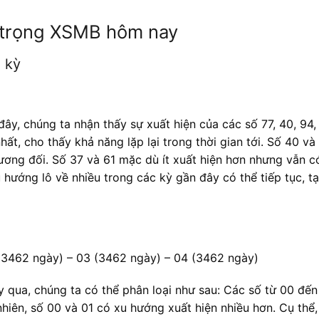
 trọng XSMB hôm nay
 kỳ
đây, chúng ta nhận thấy sự xuất hiện của các số 77, 40, 94,
hất, cho thấy khả năng lặp lại trong thời gian tới. Số 40 và
tương đối. Số 37 và 61 mặc dù ít xuất hiện hơn nhưng vẫn c
 hướng lô về nhiều trong các kỳ gần đây có thể tiếp tục, t
(3462 ngày) – 03 (3462 ngày) – 04 (3462 ngày)
y qua, chúng ta có thể phân loại như sau: Các số từ 00 đến
nhiên, số 00 và 01 có xu hướng xuất hiện nhiều hơn. Cụ thể,