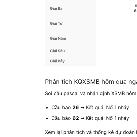
Giải Ba
8
Giải Tư
Giải Năm
Giải Sáu
Giải Bảy
Phân tích KQXSMB hôm qua ngà
Soi cầu pascal và nhận định XSMB hôm 
Cầu báo
26
➞ Kết quả:
Nổ 1 nháy
Cầu báo
62
➞ Kết quả:
Nổ 1 nháy
Xem lại phân tích và thống kê dự đoán