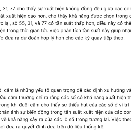
, 31, 77 cho thấy sự xuất hiện không đồng đều giữa các co
uất xuất hiện cao hơn, cho thấy khả năng được chọn trong 
 lại, số 55, 31, và 77 có tần suất thấp hơn, điều này có th
ện trong thời gian tới. Việc phân tích tần suất này giúp nhậ
 đó đưa ra dự đoán hợp lý hơn cho các kỳ quay tiếp theo.
ôi câm là những yếu tố quan trọng để xác định xu hướng v
 Đầu câm thường chỉ ra rằng các số có khả năng xuất hiện t
rong khi đuôi câm cho thấy sự thiếu hụt của các số ở vị trí
 phản ánh sự biến động trong tần suất xuất hiện của các co
 về khả năng xảy ra của các lô số trong tương lai. Việc the
ơi đưa ra quyết định dựa trên dữ liệu thống kê.