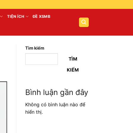
TIỆN ÍCH
ĐỀ XSMB
Tìm kiếm
TÌM
KIẾM
Bình luận gần đây
Không có bình luận nào để
hiển thị.