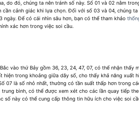
a, do đó, chúng ta nên tránh số này. Số 01 và 02 nằm tron
 cần cảnh giác khi lựa chọn. Đối với số 03 và 04, chúng ta
13 ngày. Để có cái nhìn sâu hơn, bạn có thể tham khảo
thốn
ính xác hơn trong việc soi cầu.
 Bắc vào thứ Bảy gồm 36, 23, 24, 47, 07, có thể nhận thấy 
t hiện trong khoảng giữa dãy số, cho thấy khả năng xuất h
 Số 07 là số nhỏ nhất, thường có tần suất thấp hơn trong cá
trung bình, có thể được xem xét cho các lần quay tiếp the
ác số này có thể cung cấp thông tin hữu ích cho việc soi cầ