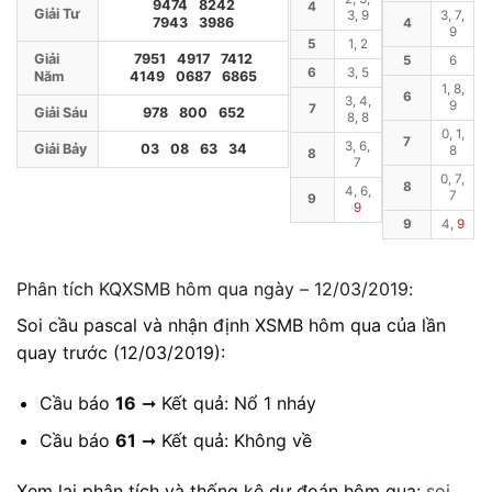
9474
8242
4
Giải Tư
3, 9
3, 7,
7943
3986
4
9
5
1, 2
Giải
7951
4917
7412
5
6
6
3, 5
Năm
4149
0687
6865
1, 8,
6
3, 4,
9
7
Giải Sáu
978
800
652
8, 8
0, 1,
7
3, 6,
Giải Bảy
03
08
63
34
8
8
7
0, 7,
8
4, 6,
7
9
9
9
4,
9
Phân tích KQXSMB hôm qua ngày – 12/03/2019:
Soi cầu pascal và nhận định XSMB hôm qua của lần
quay trước (12/03/2019):
Cầu báo
16
➞ Kết quả:
Nổ 1 nháy
Cầu báo
61
➞ Kết quả:
Không về
Xem lại phân tích và thống kê dự đoán hôm qua:
soi