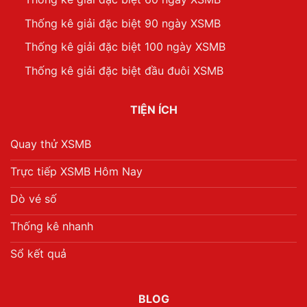
Thống kê giải đặc biệt 90 ngày XSMB
Thống kê giải đặc biệt 100 ngày XSMB
Thống kê giải đặc biệt đầu đuôi XSMB
Thống kê tổng giải đặc biệt XSMB
TIỆN ÍCH
Thống kê giải đặc biệt theo năm XSMB
Thống kê giải đặc biệt theo tháng XSMB
Quay thử XSMB
Thống kê giải đặc biệt theo tuần XSMB
Trực tiếp XSMB Hôm Nay
Dò vé số
Thống kê nhanh
Sổ kết quả
BLOG