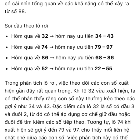
có cái nhìn tổng quan về các khả năng có thể xảy ra
từ số 88.
Soi cầu theo lô rơi
Hôm qua về
32
➞ hôm nay ưu tiên
34 – 43
Hôm qua về
74
➞ hôm nay ưu tiên
79 – 97
Hôm qua về
86
➞ hôm nay ưu tiên
68 – 86
Hôm qua về
52
➞ hôm nay ưu tiên
22 – 55
Trong phân tích lô rơi, việc theo dõi các con số xuất
hiện gần đây rất quan trọng. Khi lô 32 vừa xuất hiện, ta
có thể nhận thấy rằng con số này thường kéo theo các
gợi ý như 34 và 43. Đặc điểm của lô 32 là số có đầu 3
và đuôi 2, từ đó có thể áp dụng cơ chế giữ đầu hoặc
đuôi để tìm kiếm các số tiếp theo. Tương tự, lô 74 khi
xuất hiện sẽ gợi ý đến 79 và 97, cho thấy mối liên hệ
chặt chẽ giữa các con số. Việc phân tích này có thể