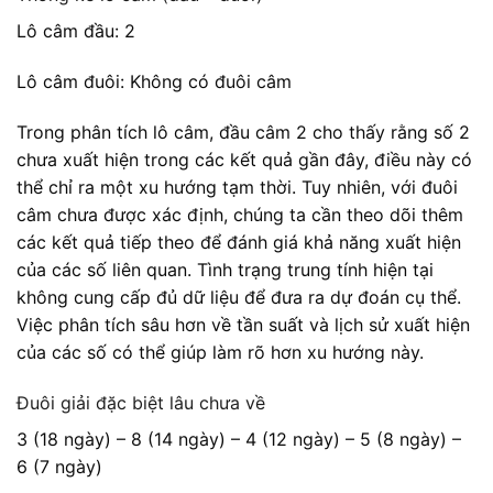
Lô câm đầu: 2
Lô câm đuôi: Không có đuôi câm
Trong phân tích lô câm, đầu câm 2 cho thấy rằng số 2
chưa xuất hiện trong các kết quả gần đây, điều này có
thể chỉ ra một xu hướng tạm thời. Tuy nhiên, với đuôi
câm chưa được xác định, chúng ta cần theo dõi thêm
các kết quả tiếp theo để đánh giá khả năng xuất hiện
của các số liên quan. Tình trạng trung tính hiện tại
không cung cấp đủ dữ liệu để đưa ra dự đoán cụ thể.
Việc phân tích sâu hơn về tần suất và lịch sử xuất hiện
của các số có thể giúp làm rõ hơn xu hướng này.
Đuôi giải đặc biệt lâu chưa về
3 (18 ngày) – 8 (14 ngày) – 4 (12 ngày) – 5 (8 ngày) –
6 (7 ngày)