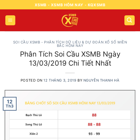
Skip
XSMB - XSMB HÔM NAY - KQXSMB
to
content
SOI CẦU XSMB - PHÂN TÍCH DỮ LIỆU & DỰ ĐOÁN XỔ SỐ MIỀN
BẮC HÔM NAY
Phân Tích Soi Cầu XSMB Ngày
13/03/2019 Chi Tiết Nhất
POSTED ON
12 THÁNG 3, 2019
BY
NGUYỄN THANH HÀ
12
Th3