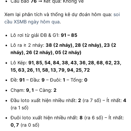
Cầu báo
76
➞ Kết quả:
Không về
Xem lại phân tích và thống kê dự đoán hôm qua:
soi
cầu XSMB ngày hôm qua
.
Lô rơi từ giải ĐB & G1:
91 – 85
Lô ra ≥ 2 nháy:
38 (2 nháy), 28 (2 nháy), 23 (2
nháy), 26 (2 nháy), 05 (2 nháy)
Lô Kép:
91, 85, 54, 84, 38, 43, 36, 28, 68, 62, 23,
15, 63, 26, 11, 58, 13, 79, 94, 25, 72
Đề:
91
– Đầu:
9
– Đuôi:
1
– Tổng:
0
Chạm:
9, 1
– Càng:
2
Đầu loto xuất hiện nhiều nhất:
2
(ra 7 số) – Ít nhất:
4
(ra 1 số)
Đuôi loto xuất hiện nhiều nhất:
8
(ra 6 số) – Ít nhất:
0, 7
(ra 0 số)