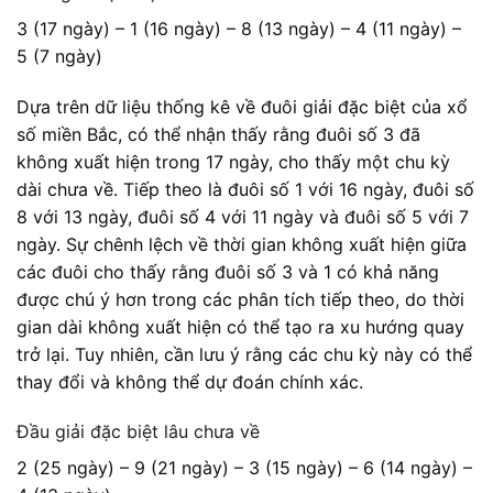
3 (17 ngày) – 1 (16 ngày) – 8 (13 ngày) – 4 (11 ngày) –
5 (7 ngày)
Dựa trên dữ liệu thống kê về đuôi giải đặc biệt của xổ
số miền Bắc, có thể nhận thấy rằng đuôi số 3 đã
không xuất hiện trong 17 ngày, cho thấy một chu kỳ
dài chưa về. Tiếp theo là đuôi số 1 với 16 ngày, đuôi số
8 với 13 ngày, đuôi số 4 với 11 ngày và đuôi số 5 với 7
ngày. Sự chênh lệch về thời gian không xuất hiện giữa
các đuôi cho thấy rằng đuôi số 3 và 1 có khả năng
được chú ý hơn trong các phân tích tiếp theo, do thời
gian dài không xuất hiện có thể tạo ra xu hướng quay
trở lại. Tuy nhiên, cần lưu ý rằng các chu kỳ này có thể
thay đổi và không thể dự đoán chính xác.
Đầu giải đặc biệt lâu chưa về
2 (25 ngày) – 9 (21 ngày) – 3 (15 ngày) – 6 (14 ngày) –