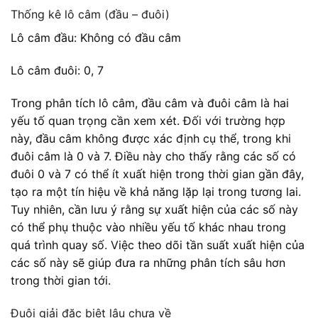
Thống kê lô câm (đầu – đuôi)
Lô câm đầu: Không có đầu câm
Lô câm đuôi: 0, 7
Trong phân tích lô câm, đầu câm và đuôi câm là hai
yếu tố quan trọng cần xem xét. Đối với trường hợp
này, đầu câm không được xác định cụ thể, trong khi
đuôi câm là 0 và 7. Điều này cho thấy rằng các số có
đuôi 0 và 7 có thể ít xuất hiện trong thời gian gần đây,
tạo ra một tín hiệu về khả năng lặp lại trong tương lai.
Tuy nhiên, cần lưu ý rằng sự xuất hiện của các số này
có thể phụ thuộc vào nhiều yếu tố khác nhau trong
quá trình quay số. Việc theo dõi tần suất xuất hiện của
các số này sẽ giúp đưa ra những phân tích sâu hơn
trong thời gian tới.
Đuôi giải đặc biệt lâu chưa về