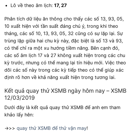
Lô về theo âm lịch:
17, 27
Phân tích dữ liệu ăn thông cho thấy các số 13, 93, 05,
10 xuất hiện với tần suất đáng chú ý, trong khi theo
tháng, các số 10, 13, 93, 05, 32 cũng có sự lặp lại. Sự
trùng lặp giữa hai chu kỳ này, đặc biệt là số 13 và 93,
có thể chỉ ra một xu hướng tiềm năng. Bên cạnh đó,
các số âm lịch 17 và 27 không xuất hiện trong các chu
kỳ trước, nhưng có thể mang lại tín hiệu mới. Việc theo
dõi các số này trong các kỳ tiếp theo có thể giúp xác
định rõ hơn về khả năng xuất hiện trong tương lai.
Kết quả quay thử XSMB ngày hôm nay – XSMB
12/03/2019
Dưới đây là kết quả quay thử XSMB để anh em tham
khảo lấy hên:
->>>
quay thử XSMB để thử vận may
!