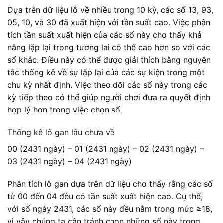
Dựa trên dữ liệu lô về nhiều trong 10 kỳ, các số 13, 93,
05, 10, và 30 đã xuất hiện với tần suất cao. Việc phân
tích tần suất xuất hiện của các số này cho thấy khả
năng lặp lại trong tương lai có thể cao hơn so với các
số khác. Điều này có thể được giải thích bằng nguyên
tắc thống kê về sự lặp lại của các sự kiện trong một
chu kỳ nhất định. Việc theo dõi các số này trong các
kỳ tiếp theo có thể giúp người chơi đưa ra quyết định
hợp lý hơn trong việc chọn số.
Thống kê lô gan lâu chưa về
00 (2431 ngày) – 01 (2431 ngày) – 02 (2431 ngày) –
03 (2431 ngày) – 04 (2431 ngày)
Phân tích lô gan dựa trên dữ liệu cho thấy rằng các số
từ 00 đến 04 đều có tần suất xuất hiện cao. Cụ thể,
với số ngày 2431, các số này đều nằm trong mức ≥18,
vì vậy chúng ta cần tránh chọn những số này trong