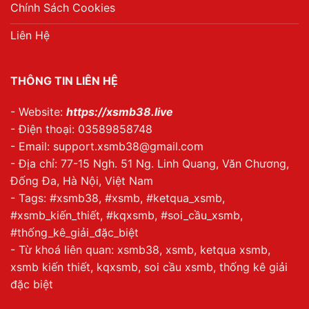
Chính Sách Cookies
Liên Hệ
THÔNG TIN LIÊN HỆ
- Website:
https://xsmb38.live
- Điện thoại: 03589858748
- Email: support.xsmb38@gmail.com
- Địa chỉ: 77-15 Ngh. 51 Ng. Linh Quang, Văn Chương,
Đống Đa, Hà Nội, Việt Nam
- Tags: #xsmb38, #xsmb, #ketqua_xsmb,
#xsmb_kiến_thiết, #kqxsmb, #soi_cầu_xsmb,
#thống_kê_giải_đặc_biệt
- Từ khoá liên quan: xsmb38, xsmb, ketqua xsmb,
xsmb kiến thiết, kqxsmb, soi cầu xsmb, thống kê giải
đặc biệt