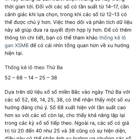
thời gian tới. Đối với các số có tần suất từ 14–17, cần
cảnh giác khi lựa chọn, trong khi các số từ 12–13 có
thể được chú ý hơn. Việc theo dõi và phân tích dữ liệu
này sẽ giúp đưa ra quyết định hợp lý hơn. Để có thêm
thông tin chi tiết, bạn có thể tham khảo
thống kê lô
gan XSMB
để có cái nhìn tổng quan hơn về xu hướng
hiện tại.
Thống kê lô theo Thứ Ba
52 – 68 – 14 – 25 – 38
Dựa trên dữ liệu xổ số miền Bắc vào ngày Thứ Ba với
các số 52, 68, 14, 25, 38, có thể nhận thấy một số xu
hướng đáng chú ý. Số 68 xuất hiện với tần suất cao
hơn so với các số còn lại, cho thấy khả năng lặp lại
trong các kỳ xổ số tiếp theo. Ngoài ra, các số có giá
trị từ 20 đến 40 như 25 và 38 cũng có sự hiện diện,
điều này có thể phản ánh xu hướng ưa chuộng các số