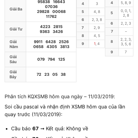
95838
16643
4
5, 8, 9
4
3
07036
Giải Ba
0, 0, 1,
29828
00068
5
4, 8
5
2, 8
11762
6
2, 3, 8
6
2, 2, 3
4223
2815
7
2, 9
Giải Tư
9363
3426
7
–
8
4, 5
2, 2, 3,
Giải
9911
6428
2526
8
9
1
, 4
3, 5, 6
Năm
0658
4305
3813
9
7
Giải
079
794
125
Sáu
Giải
72
23
05
38
Bảy
Phân tích KQXSMB hôm qua ngày – 11/03/2019:
Soi cầu pascal và nhận định XSMB hôm qua của lần
quay trước (11/03/2019):
Cầu báo
67
➞ Kết quả:
Không về