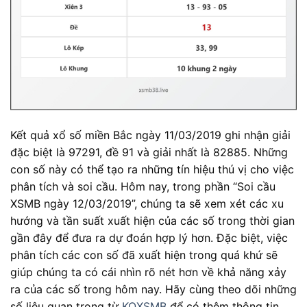
Kết quả xổ số miền Bắc ngày 11/03/2019 ghi nhận giải
đặc biệt là 97291, đề 91 và giải nhất là 82885. Những
con số này có thể tạo ra những tín hiệu thú vị cho việc
phân tích và soi cầu. Hôm nay, trong phần “Soi cầu
XSMB ngày 12/03/2019”, chúng ta sẽ xem xét các xu
hướng và tần suất xuất hiện của các số trong thời gian
gần đây để đưa ra dự đoán hợp lý hơn. Đặc biệt, việc
phân tích các con số đã xuất hiện trong quá khứ sẽ
giúp chúng ta có cái nhìn rõ nét hơn về khả năng xảy
ra của các số trong hôm nay. Hãy cùng theo dõi những
số liệu quan trọng từ
KQXSMB
để có thêm thông tin