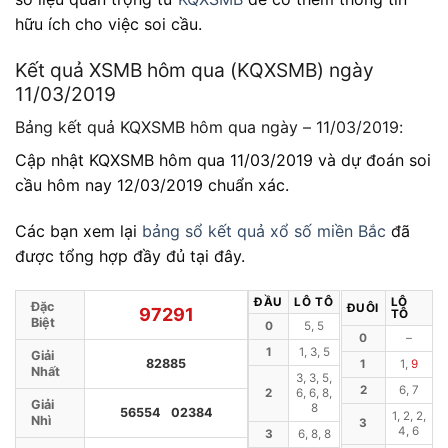
hữu ích cho việc soi cầu.
Kết quả XSMB hôm qua (KQXSMB) ngày
11/03/2019
Bảng kết quả KQXSMB hôm qua ngày – 11/03/2019:
Cập nhật KQXSMB hôm qua 11/03/2019 và dự đoán soi
cầu hôm nay 12/03/2019 chuẩn xác.
Các bạn xem lại
bảng sổ kết quả xổ số miền Bắc
đã
được tổng hợp đầy đủ tại đây.
ĐẦU
LÔ TÔ
LÔ
Đặc
ĐUÔI
972
91
TÔ
Biệt
0
5, 5
0
–
1
1, 3, 5
Giải
82885
1
1,
9
Nhất
3, 3, 5,
2
6, 7
2
6, 6, 8,
Giải
8
56554
02384
1, 2, 2,
Nhì
3
4, 6
3
6, 8, 8