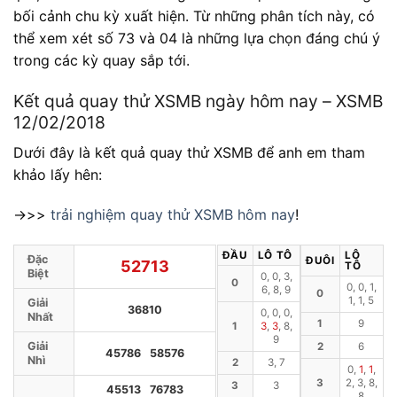
bối cảnh chu kỳ xuất hiện. Từ những phân tích này, có
thể xem xét số 73 và 04 là những lựa chọn đáng chú ý
trong các kỳ quay sắp tới.
Kết quả quay thử XSMB ngày hôm nay – XSMB
12/02/2018
Dưới đây là kết quả quay thử XSMB để anh em tham
khảo lấy hên:
->>>
trải nghiệm quay thử XSMB hôm nay
!
ĐẦU
LÔ TÔ
LÔ
Đặc
ĐUÔI
527
13
TÔ
Biệt
0, 0, 3,
0
0, 0, 1,
6, 8, 9
0
1, 1, 5
Giải
36810
0, 0, 0,
Nhất
1
9
1
3
,
3
, 8,
9
Giải
2
6
45786
58576
Nhì
2
3, 7
0,
1
,
1
,
3
2, 3, 8,
3
3
45513
76783
8