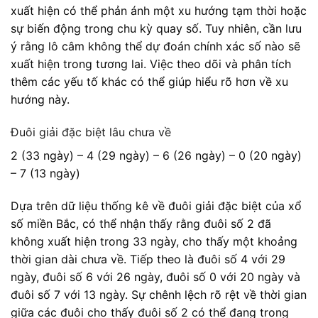
xuất hiện có thể phản ánh một xu hướng tạm thời hoặc
sự biến động trong chu kỳ quay số. Tuy nhiên, cần lưu
ý rằng lô câm không thể dự đoán chính xác số nào sẽ
xuất hiện trong tương lai. Việc theo dõi và phân tích
thêm các yếu tố khác có thể giúp hiểu rõ hơn về xu
hướng này.
Đuôi giải đặc biệt lâu chưa về
2 (33 ngày) – 4 (29 ngày) – 6 (26 ngày) – 0 (20 ngày)
– 7 (13 ngày)
Dựa trên dữ liệu thống kê về đuôi giải đặc biệt của xổ
số miền Bắc, có thể nhận thấy rằng đuôi số 2 đã
không xuất hiện trong 33 ngày, cho thấy một khoảng
thời gian dài chưa về. Tiếp theo là đuôi số 4 với 29
ngày, đuôi số 6 với 26 ngày, đuôi số 0 với 20 ngày và
đuôi số 7 với 13 ngày. Sự chênh lệch rõ rệt về thời gian
giữa các đuôi cho thấy đuôi số 2 có thể đang trong