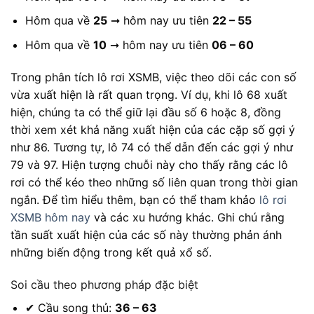
Hôm qua về
25
➞ hôm nay ưu tiên
22 – 55
Hôm qua về
10
➞ hôm nay ưu tiên
06 – 60
Trong phân tích lô rơi XSMB, việc theo dõi các con số
vừa xuất hiện là rất quan trọng. Ví dụ, khi lô 68 xuất
hiện, chúng ta có thể giữ lại đầu số 6 hoặc 8, đồng
thời xem xét khả năng xuất hiện của các cặp số gợi ý
như 86. Tương tự, lô 74 có thể dẫn đến các gợi ý như
79 và 97. Hiện tượng chuỗi này cho thấy rằng các lô
rơi có thể kéo theo những số liên quan trong thời gian
ngắn. Để tìm hiểu thêm, bạn có thể tham khảo
lô rơi
XSMB hôm nay
và các xu hướng khác. Ghi chú rằng
tần suất xuất hiện của các số này thường phản ánh
những biến động trong kết quả xổ số.
Soi cầu theo phương pháp đặc biệt
✔ Cầu song thủ:
36 – 63