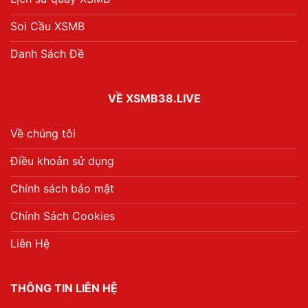
Soi Cầu XSMB
Danh Sách Đề
VỀ XSMB38.LIVE
Về chúng tôi
Điều khoản sử dụng
Chính sách bảo mật
Chính Sách Cookies
Liên Hệ
THÔNG TIN LIÊN HỆ