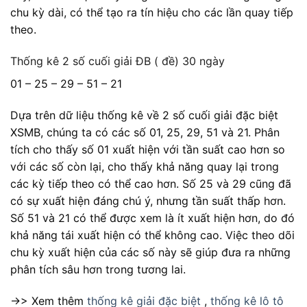
chu kỳ dài, có thể tạo ra tín hiệu cho các lần quay tiếp
theo.
Thống kê 2 số cuối giải ĐB ( đề) 30 ngày
01 – 25 – 29 – 51 – 21
Dựa trên dữ liệu thống kê về 2 số cuối giải đặc biệt
XSMB, chúng ta có các số 01, 25, 29, 51 và 21. Phân
tích cho thấy số 01 xuất hiện với tần suất cao hơn so
với các số còn lại, cho thấy khả năng quay lại trong
các kỳ tiếp theo có thể cao hơn. Số 25 và 29 cũng đã
có sự xuất hiện đáng chú ý, nhưng tần suất thấp hơn.
Số 51 và 21 có thể được xem là ít xuất hiện hơn, do đó
khả năng tái xuất hiện có thể không cao. Việc theo dõi
chu kỳ xuất hiện của các số này sẽ giúp đưa ra những
phân tích sâu hơn trong tương lai.
->> Xem thêm
thống kê giải đặc biệt
,
thống kê lô tô