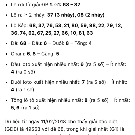
Lô rơi từ giải ĐB & G1:
68 – 37
Lô ra ≥ 2 nháy:
37 (3 nháy), 08 (2 nháy)
Lô Kép:
68, 37, 76, 53, 21, 80, 59, 98, 22, 79, 12,
36, 74, 62, 67, 25, 27, 66, 10, 81, 63
Đề:
68
– Đầu:
6
– Đuôi:
8
– Tổng:
4
Chạm:
6, 8
– Càng:
5
Đầu loto xuất hiện nhiều nhất:
6
(ra 5 số) – Ít nhất:
4
(ra 0 số)
Đuôi loto xuất hiện nhiều nhất:
7
(ra 5 số) – Ít nhất:
4
(ra 1 số)
Tổng lô tô xuất hiện nhiều nhất:
8
(ra 5 số) – Ít nhất:
5, 6
(ra 1 số)
Dữ liệu từ ngày 11/02/2018 cho thấy giải đặc biệt
(GĐB) là 49568 với đề 68, trong khi giải nhất (G1) là