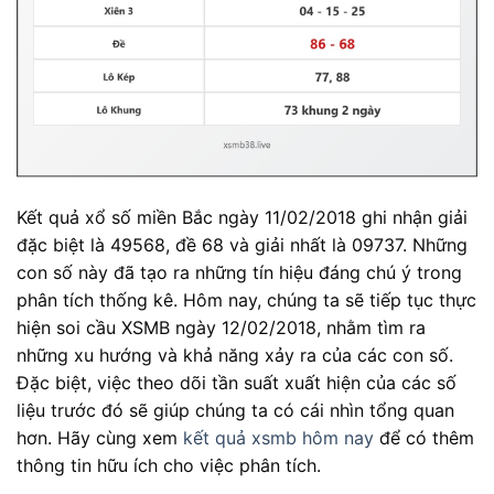
Kết quả xổ số miền Bắc ngày 11/02/2018 ghi nhận giải
đặc biệt là 49568, đề 68 và giải nhất là 09737. Những
con số này đã tạo ra những tín hiệu đáng chú ý trong
phân tích thống kê. Hôm nay, chúng ta sẽ tiếp tục thực
hiện soi cầu XSMB ngày 12/02/2018, nhằm tìm ra
những xu hướng và khả năng xảy ra của các con số.
Đặc biệt, việc theo dõi tần suất xuất hiện của các số
liệu trước đó sẽ giúp chúng ta có cái nhìn tổng quan
hơn. Hãy cùng xem
kết quả xsmb hôm nay
để có thêm
thông tin hữu ích cho việc phân tích.