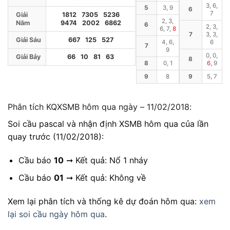
3, 6,
5
3, 9
6
7
Giải
1812
7305
5236
2, 3,
Năm
9474
2002
6862
6
2, 3,
6, 7,
8
7
3, 3,
Giải Sáu
667
125
527
4, 6,
6
7
9
0, 0,
Giải Bảy
66
10
81
63
8
8
0, 1
6
, 9
9
8
9
5, 7
Phân tích KQXSMB hôm qua ngày – 11/02/2018:
Soi cầu pascal và nhận định XSMB hôm qua của lần
quay trước (11/02/2018):
Cầu báo
10
➞ Kết quả:
Nổ 1 nháy
Cầu báo
01
➞ Kết quả:
Không về
Xem lại phân tích và thống kê dự đoán hôm qua:
xem
lại soi cầu ngày hôm qua
.