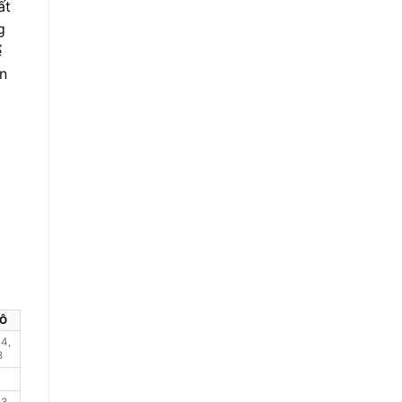
ất
g
ể
ần
TÔ
 4,
8