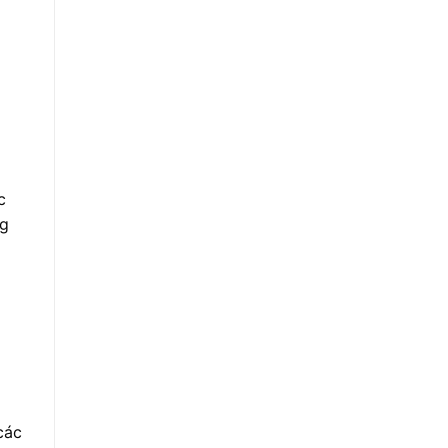
c
ng
các