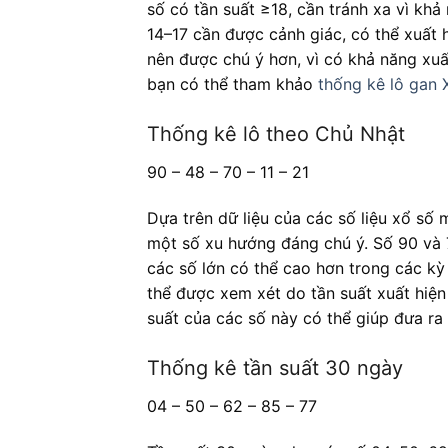
số có tần suất ≥18, cần tránh xa vì khả
14–17 cần được cảnh giác, có thể xuất 
nên được chú ý hơn, vì có khả năng xuất 
bạn có thể tham khảo
thống kê lô gan
Thống kê lô theo Chủ Nhật
90 – 48 – 70 – 11 – 21
Dựa trên dữ liệu của các số liệu xổ số 
một số xu hướng đáng chú ý. Số 90 và 7
các số lớn có thể cao hơn trong các kỳ
thể được xem xét do tần suất xuất hiện
suất của các số này có thể giúp đưa ra
Thống kê tần suất 30 ngày
04 – 50 – 62 – 85 – 77