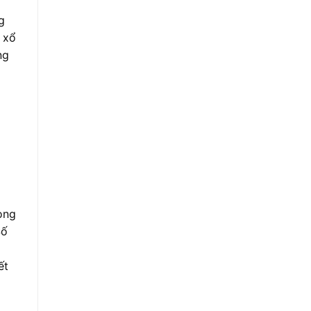
g
 xổ
ng
ong
Số
ết