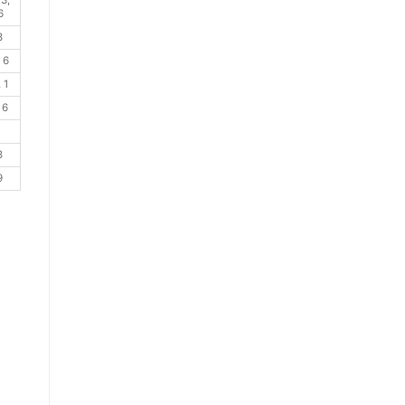
 3,
6
8
, 6
, 1
, 6
8
9