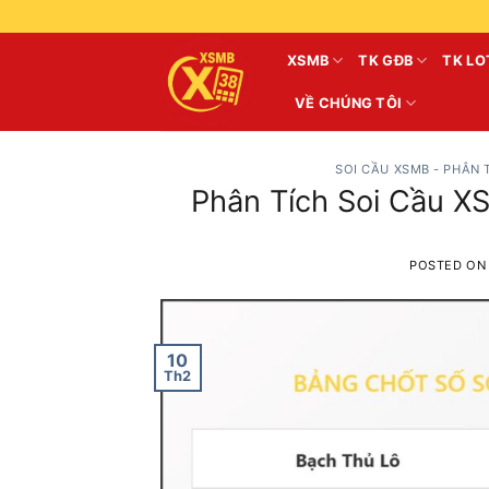
Skip
to
XSMB
TK GĐB
TK LO
content
VỀ CHÚNG TÔI
SOI CẦU XSMB - PHÂN 
Phân Tích Soi Cầu X
POSTED O
10
Th2