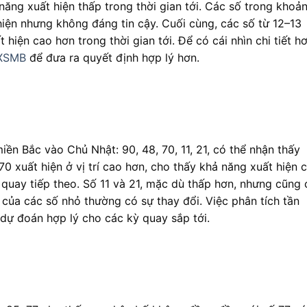
 năng xuất hiện thấp trong thời gian tới. Các số trong khoả
hiện nhưng không đáng tin cậy. Cuối cùng, các số từ 12–13
hiện cao hơn trong thời gian tới. Để có cái nhìn chi tiết hơ
 XSMB
để đưa ra quyết định hợp lý hơn.
miền Bắc vào Chủ Nhật: 90, 48, 70, 11, 21, có thể nhận thấy
0 xuất hiện ở vị trí cao hơn, cho thấy khả năng xuất hiện 
 quay tiếp theo. Số 11 và 21, mặc dù thấp hơn, nhưng cũng 
 của các số nhỏ thường có sự thay đổi. Việc phân tích tần
 dự đoán hợp lý cho các kỳ quay sắp tới.