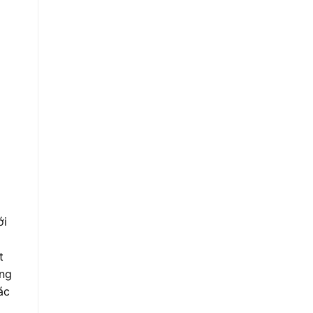
ới
t
ong
ác