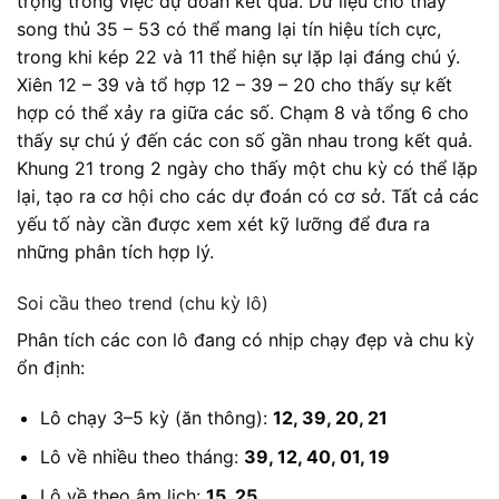
trọng trong việc dự đoán kết quả. Dữ liệu cho thấy
song thủ 35 – 53 có thể mang lại tín hiệu tích cực,
trong khi kép 22 và 11 thể hiện sự lặp lại đáng chú ý.
Xiên 12 – 39 và tổ hợp 12 – 39 – 20 cho thấy sự kết
hợp có thể xảy ra giữa các số. Chạm 8 và tổng 6 cho
thấy sự chú ý đến các con số gần nhau trong kết quả.
Khung 21 trong 2 ngày cho thấy một chu kỳ có thể lặp
lại, tạo ra cơ hội cho các dự đoán có cơ sở. Tất cả các
yếu tố này cần được xem xét kỹ lưỡng để đưa ra
những phân tích hợp lý.
Soi cầu theo trend (chu kỳ lô)
Phân tích các con lô đang có nhịp chạy đẹp và chu kỳ
ổn định:
Lô chạy 3–5 kỳ (ăn thông):
12, 39, 20, 21
Lô về nhiều theo tháng:
39, 12, 40, 01, 19
Lô về theo âm lịch:
15, 25