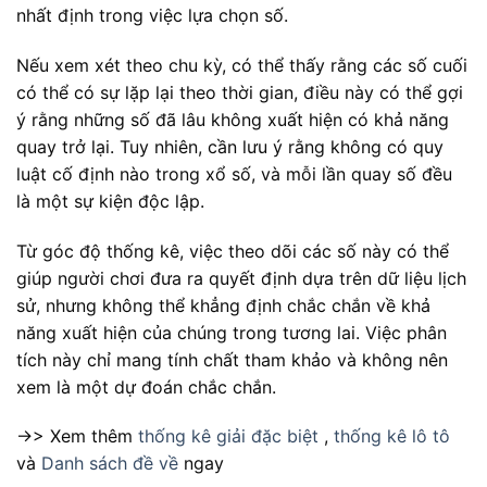
nhất định trong việc lựa chọn số.
Nếu xem xét theo chu kỳ, có thể thấy rằng các số cuối
có thể có sự lặp lại theo thời gian, điều này có thể gợi
ý rằng những số đã lâu không xuất hiện có khả năng
quay trở lại. Tuy nhiên, cần lưu ý rằng không có quy
luật cố định nào trong xổ số, và mỗi lần quay số đều
là một sự kiện độc lập.
Từ góc độ thống kê, việc theo dõi các số này có thể
giúp người chơi đưa ra quyết định dựa trên dữ liệu lịch
sử, nhưng không thể khẳng định chắc chắn về khả
năng xuất hiện của chúng trong tương lai. Việc phân
tích này chỉ mang tính chất tham khảo và không nên
xem là một dự đoán chắc chắn.
->> Xem thêm
thống kê giải đặc biệt
,
thống kê lô tô
và
Danh sách đề về
ngay