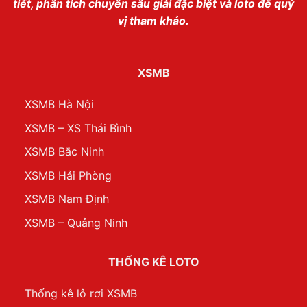
tiết, phân tích chuyên sâu giải đặc biệt và loto để quý
vị tham khảo.
XSMB
XSMB Hà Nội
XSMB – XS Thái Bình
XSMB Bắc Ninh
XSMB Hải Phòng
XSMB Nam Định
XSMB – Quảng Ninh
XSMB Thứ Hai
THỐNG KÊ LOTO
XSMB Thứ Ba
Thống kê lô rơi XSMB
XSMB Thứ Tư