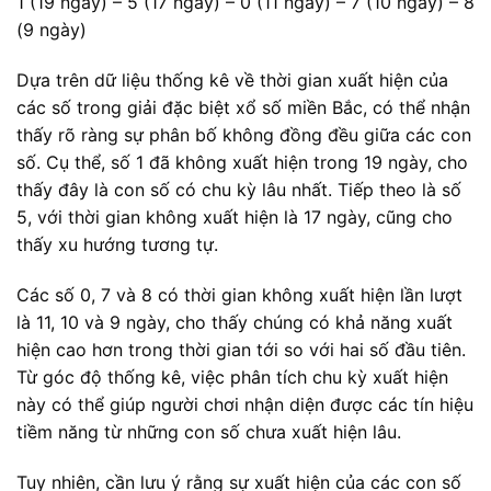
1 (19 ngày) – 5 (17 ngày) – 0 (11 ngày) – 7 (10 ngày) – 8
(9 ngày)
Dựa trên dữ liệu thống kê về thời gian xuất hiện của
các số trong giải đặc biệt xổ số miền Bắc, có thể nhận
thấy rõ ràng sự phân bố không đồng đều giữa các con
số. Cụ thể, số 1 đã không xuất hiện trong 19 ngày, cho
thấy đây là con số có chu kỳ lâu nhất. Tiếp theo là số
5, với thời gian không xuất hiện là 17 ngày, cũng cho
thấy xu hướng tương tự.
Các số 0, 7 và 8 có thời gian không xuất hiện lần lượt
là 11, 10 và 9 ngày, cho thấy chúng có khả năng xuất
hiện cao hơn trong thời gian tới so với hai số đầu tiên.
Từ góc độ thống kê, việc phân tích chu kỳ xuất hiện
này có thể giúp người chơi nhận diện được các tín hiệu
tiềm năng từ những con số chưa xuất hiện lâu.
Tuy nhiên, cần lưu ý rằng sự xuất hiện của các con số