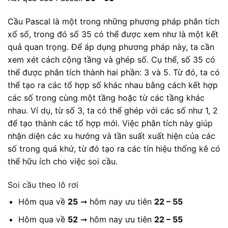
Cầu Pascal là một trong những phương pháp phân tích
xổ số, trong đó số 35 có thể được xem như là một kết
quả quan trọng. Để áp dụng phương pháp này, ta cần
xem xét cách cộng tầng và ghép số. Cụ thể, số 35 có
thể được phân tích thành hai phần: 3 và 5. Từ đó, ta có
thể tạo ra các tổ hợp số khác nhau bằng cách kết hợp
các số trong cùng một tầng hoặc từ các tầng khác
nhau. Ví dụ, từ số 3, ta có thể ghép với các số như 1, 2
để tạo thành các tổ hợp mới. Việc phân tích này giúp
nhận diện các xu hướng và tần suất xuất hiện của các
số trong quá khứ, từ đó tạo ra các tín hiệu thống kê có
thể hữu ích cho việc soi cầu.
Soi cầu theo lô rơi
Hôm qua về
25
➞ hôm nay ưu tiên
22 – 55
Hôm qua về
52
➞ hôm nay ưu tiên
22 – 55