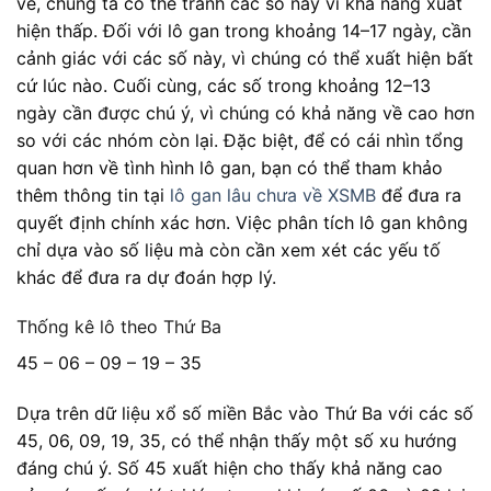
về, chúng ta có thể tránh các số này vì khả năng xuất
hiện thấp. Đối với lô gan trong khoảng 14–17 ngày, cần
cảnh giác với các số này, vì chúng có thể xuất hiện bất
cứ lúc nào. Cuối cùng, các số trong khoảng 12–13
ngày cần được chú ý, vì chúng có khả năng về cao hơn
so với các nhóm còn lại. Đặc biệt, để có cái nhìn tổng
quan hơn về tình hình lô gan, bạn có thể tham khảo
thêm thông tin tại
lô gan lâu chưa về XSMB
để đưa ra
quyết định chính xác hơn. Việc phân tích lô gan không
chỉ dựa vào số liệu mà còn cần xem xét các yếu tố
khác để đưa ra dự đoán hợp lý.
Thống kê lô theo Thứ Ba
45 – 06 – 09 – 19 – 35
Dựa trên dữ liệu xổ số miền Bắc vào Thứ Ba với các số
45, 06, 09, 19, 35, có thể nhận thấy một số xu hướng
đáng chú ý. Số 45 xuất hiện cho thấy khả năng cao