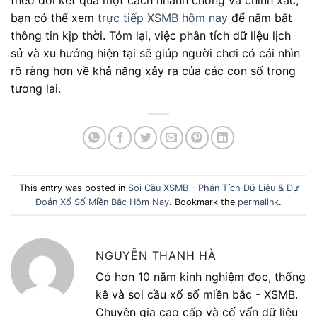
theo dõi kết quả một cách nhanh chóng và chính xác,
bạn có thể xem
trực tiếp XSMB hôm nay
để nắm bắt
thông tin kịp thời. Tóm lại, việc phân tích dữ liệu lịch
sử và xu hướng hiện tại sẽ giúp người chơi có cái nhìn
rõ ràng hơn về khả năng xảy ra của các con số trong
tương lai.
This entry was posted in
Soi Cầu XSMB - Phân Tích Dữ Liệu & Dự
Đoán Xổ Số Miền Bắc Hôm Nay
. Bookmark the
permalink
.
NGUYỄN THANH HÀ
Có hơn 10 năm kinh nghiệm đọc, thống
kê và soi cầu xổ số miền bắc - XSMB.
Chuyên gia cao cấp và cố vấn dữ liệu