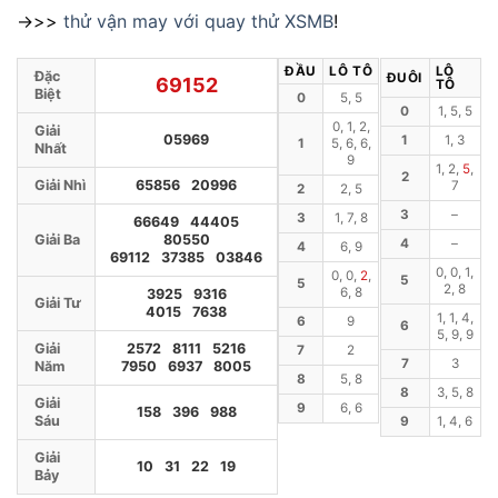
->>>
thử vận may với quay thử XSMB
!
ĐẦU
LÔ TÔ
LÔ
Đặc
ĐUÔI
691
52
TÔ
Biệt
0
5, 5
0
1, 5, 5
0, 1, 2,
Giải
05969
1
1, 3
1
5, 6, 6,
Nhất
9
1, 2,
5
,
2
Giải Nhì
65856
20996
7
2
2, 5
3
–
3
1, 7, 8
66649
44405
Giải Ba
80550
4
–
4
6, 9
69112
37385
03846
0, 0, 1,
0, 0,
2
,
5
5
2, 8
6, 8
3925
9316
Giải Tư
4015
7638
1, 1, 4,
6
9
6
5, 9, 9
Giải
2572
8111
5216
7
2
7
3
Năm
7950
6937
8005
8
5, 8
8
3, 5, 8
Giải
9
6, 6
158
396
988
Sáu
9
1, 4, 6
Giải
10
31
22
19
Bảy