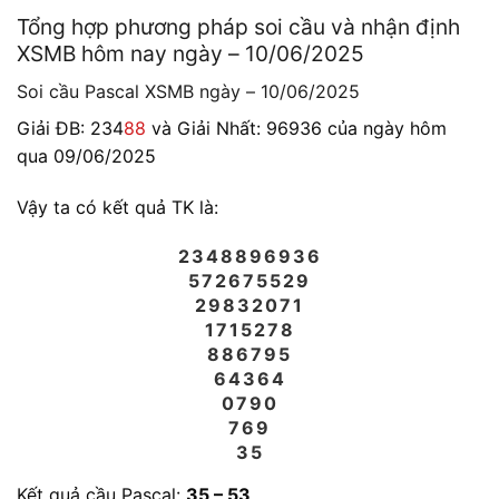
Tổng hợp phương pháp soi cầu và nhận định
XSMB hôm nay ngày – 10/06/2025
Soi cầu Pascal XSMB ngày – 10/06/2025
Giải ĐB: 234
88
và Giải Nhất: 96936 của ngày hôm
qua 09/06/2025
Vậy ta có kết quả TK là:
2348896936
572675529
29832071
1715278
886795
64364
0790
769
35
Kết quả cầu Pascal:
35 – 53