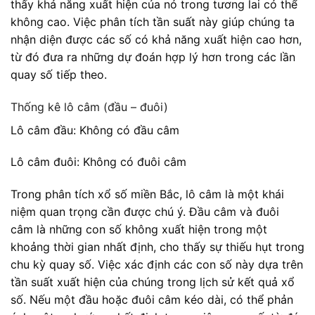
thấy khả năng xuất hiện của nó trong tương lai có thể
không cao. Việc phân tích tần suất này giúp chúng ta
nhận diện được các số có khả năng xuất hiện cao hơn,
từ đó đưa ra những dự đoán hợp lý hơn trong các lần
quay số tiếp theo.
Thống kê lô câm (đầu – đuôi)
Lô câm đầu: Không có đầu câm
Lô câm đuôi: Không có đuôi câm
Trong phân tích xổ số miền Bắc, lô câm là một khái
niệm quan trọng cần được chú ý. Đầu câm và đuôi
câm là những con số không xuất hiện trong một
khoảng thời gian nhất định, cho thấy sự thiếu hụt trong
chu kỳ quay số. Việc xác định các con số này dựa trên
tần suất xuất hiện của chúng trong lịch sử kết quả xổ
số. Nếu một đầu hoặc đuôi câm kéo dài, có thể phản