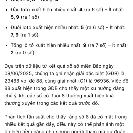
Đầu loto xuất hiện nhiều nhất:
4
(ra 6 số) – Ít nhất:
5, 9
(ra 1 số)
Đuôi loto xuất hiện nhiều nhất:
5
(ra 6 số) – Ít nhất:
7, 9
(ra 1 số)
Tổng lô tô xuất hiện nhiều nhất:
9
(ra 7 số) – Ít nhất:
2
(ra 0 số)
Dựa trên dữ liệu từ kết quả xổ số miền Bắc ngày
09/06/2025, chúng ta ghi nhận giải đặc biệt (GĐB) là
23488 với đề 88, cùng giải nhất (G1) là 96936. Việc đề
88 xuất hiện trong GĐB cho thấy một xu hướng đáng
chú ý, khi các số có đuôi 8 thường xuất hiện khá
thường xuyên trong các kết quả trước đó.
Phân tích tần suất cho thấy rằng số 8 đã có mặt trong
nhiều kết quả gần đây, điều này có thể phản ánh một
tín hiệu tiềm năng cho những người tham gia dự đoán.