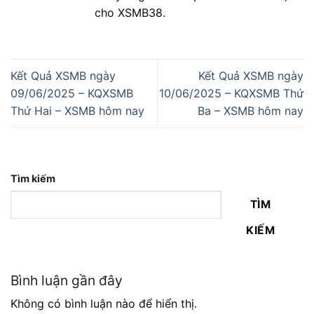
cho XSMB38.
Kết Quả XSMB ngày
Kết Quả XSMB ngày
09/06/2025 – KQXSMB
10/06/2025 – KQXSMB Thứ
Thứ Hai – XSMB hôm nay
Ba – XSMB hôm nay
Tìm kiếm
TÌM
KIẾM
Bình luận gần đây
Không có bình luận nào để hiển thị.