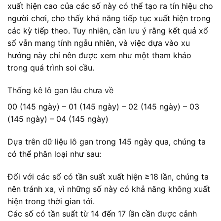
xuất hiện cao của các số này có thể tạo ra tín hiệu cho
người chơi, cho thấy khả năng tiếp tục xuất hiện trong
các kỳ tiếp theo. Tuy nhiên, cần lưu ý rằng kết quả xổ
số vẫn mang tính ngẫu nhiên, và việc dựa vào xu
hướng này chỉ nên được xem như một tham khảo
trong quá trình soi cầu.
Thống kê lô gan lâu chưa về
00 (145 ngày) – 01 (145 ngày) – 02 (145 ngày) – 03
(145 ngày) – 04 (145 ngày)
Dựa trên dữ liệu lô gan trong 145 ngày qua, chúng ta
có thể phân loại như sau:
Đối với các số có tần suất xuất hiện ≥18 lần, chúng ta
nên tránh xa, vì những số này có khả năng không xuất
hiện trong thời gian tới.
Các số có tần suất từ 14 đến 17 lần cần được cảnh