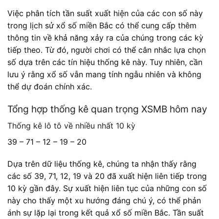
Việc phân tích tần suất xuất hiện của các con số này
trong lịch sử xổ số miền Bắc có thể cung cấp thêm
thông tin về khả năng xảy ra của chúng trong các kỳ
tiếp theo. Từ đó, người chơi có thể cân nhắc lựa chọn
số dựa trên các tín hiệu thống kê này. Tuy nhiên, cần
lưu ý rằng xổ số vẫn mang tính ngẫu nhiên và không
thể dự đoán chính xác.
Tổng hợp thống kê quan trọng XSMB hôm nay
Thống kê lô tô về nhiều nhất 10 kỳ
39 – 71 – 12 – 19 – 20
Dựa trên dữ liệu thống kê, chúng ta nhận thấy rằng
các số 39, 71, 12, 19 và 20 đã xuất hiện liên tiếp trong
10 kỳ gần đây. Sự xuất hiện liên tục của những con số
này cho thấy một xu hướng đáng chú ý, có thể phản
ánh sự lặp lại trong kết quả xổ số miền Bắc. Tần suất