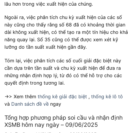
lâu hơn trong việc xuất hiện của chúng.
Ngoài ra, việc phân tích chu kỳ xuất hiện của các số
này cũng cho thấy rằng số 68 đã có khoảng thời gian
dài không xuất hiện, có thể tạo ra một tín hiệu cho khả
năng quay lại. Số 35 cũng có thể được xem xét kỹ
lưỡng do tần suất xuất hiện gần đây.
Tóm lại, việc phân tích các số cuối giải đặc biệt này
cần dựa trên tần suất và chu kỳ xuất hiện để đưa ra
những nhận định hợp lý, từ đó có thể hỗ trợ cho các
quyết định trong tương lai.
->> Xem thêm
thống kê giải đặc biệt
,
thống kê lô tô
và
Danh sách đề về
ngay
Tổng hợp phương pháp soi cầu và nhận định
XSMB hôm nay ngày – 09/06/2025