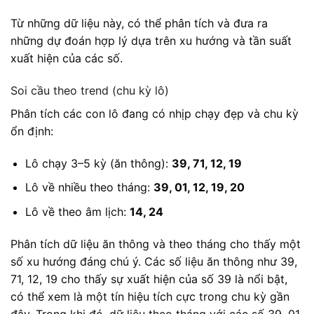
Từ những dữ liệu này, có thể phân tích và đưa ra
những dự đoán hợp lý dựa trên xu hướng và tần suất
xuất hiện của các số.
Soi cầu theo trend (chu kỳ lô)
Phân tích các con lô đang có nhịp chạy đẹp và chu kỳ
ổn định:
Lô chạy 3–5 kỳ (ăn thông):
39, 71, 12, 19
Lô về nhiều theo tháng:
39, 01, 12, 19, 20
Lô về theo âm lịch:
14, 24
Phân tích dữ liệu ăn thông và theo tháng cho thấy một
số xu hướng đáng chú ý. Các số liệu ăn thông như 39,
71, 12, 19 cho thấy sự xuất hiện của số 39 là nổi bật,
có thể xem là một tín hiệu tích cực trong chu kỳ gần
đây. Trong khi đó, dữ liệu theo tháng với các số 39, 01,