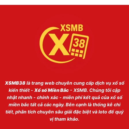
XSMB38
là trang web chuyên cung cấp dịch vụ xổ số
kiến thiết -
Xổ số Miền Bắc
- XSMB. Chúng tôi cập
nhật nhanh - chính xác - miễn phí kết quả của xổ số
miền bắc tất cả các ngày. Bên cạnh là thống kê chi
tiết, phân tích chuyên sâu giải đặc biệt và loto để quý
vị tham khảo.