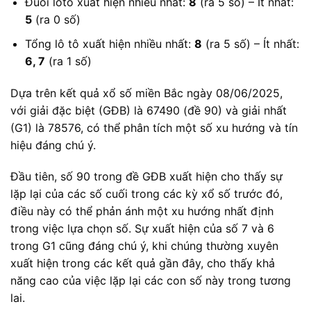
Đuôi loto xuất hiện nhiều nhất:
8
(ra 5 số) – Ít nhất:
5
(ra 0 số)
Tổng lô tô xuất hiện nhiều nhất:
8
(ra 5 số) – Ít nhất:
6, 7
(ra 1 số)
Dựa trên kết quả xổ số miền Bắc ngày 08/06/2025,
với giải đặc biệt (GĐB) là 67490 (đề 90) và giải nhất
(G1) là 78576, có thể phân tích một số xu hướng và tín
hiệu đáng chú ý.
Đầu tiên, số 90 trong đề GĐB xuất hiện cho thấy sự
lặp lại của các số cuối trong các kỳ xổ số trước đó,
điều này có thể phản ánh một xu hướng nhất định
trong việc lựa chọn số. Sự xuất hiện của số 7 và 6
trong G1 cũng đáng chú ý, khi chúng thường xuyên
xuất hiện trong các kết quả gần đây, cho thấy khả
năng cao của việc lặp lại các con số này trong tương
lai.