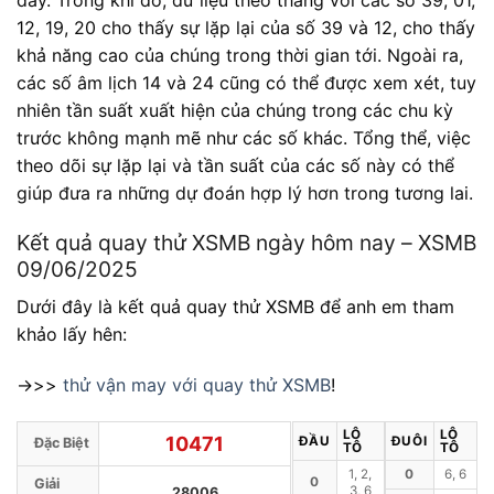
12, 19, 20 cho thấy sự lặp lại của số 39 và 12, cho thấy
khả năng cao của chúng trong thời gian tới. Ngoài ra,
các số âm lịch 14 và 24 cũng có thể được xem xét, tuy
nhiên tần suất xuất hiện của chúng trong các chu kỳ
trước không mạnh mẽ như các số khác. Tổng thể, việc
theo dõi sự lặp lại và tần suất của các số này có thể
giúp đưa ra những dự đoán hợp lý hơn trong tương lai.
Kết quả quay thử XSMB ngày hôm nay – XSMB
09/06/2025
Dưới đây là kết quả quay thử XSMB để anh em tham
khảo lấy hên:
->>>
thử vận may với quay thử XSMB
!
LÔ
LÔ
104
71
ĐẦU
ĐUÔI
Đặc Biệt
TÔ
TÔ
1, 2,
0
6, 6
0
Giải
3, 6
28006