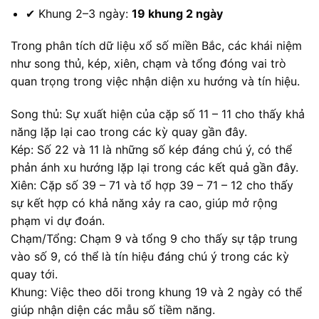
✔ Khung 2–3 ngày:
19 khung 2 ngày
Trong phân tích dữ liệu xổ số miền Bắc, các khái niệm
như song thủ, kép, xiên, chạm và tổng đóng vai trò
quan trọng trong việc nhận diện xu hướng và tín hiệu.
Song thủ: Sự xuất hiện của cặp số 11 – 11 cho thấy khả
năng lặp lại cao trong các kỳ quay gần đây.
Kép: Số 22 và 11 là những số kép đáng chú ý, có thể
phản ánh xu hướng lặp lại trong các kết quả gần đây.
Xiên: Cặp số 39 – 71 và tổ hợp 39 – 71 – 12 cho thấy
sự kết hợp có khả năng xảy ra cao, giúp mở rộng
phạm vi dự đoán.
Chạm/Tổng: Chạm 9 và tổng 9 cho thấy sự tập trung
vào số 9, có thể là tín hiệu đáng chú ý trong các kỳ
quay tới.
Khung: Việc theo dõi trong khung 19 và 2 ngày có thể
giúp nhận diện các mẫu số tiềm năng.