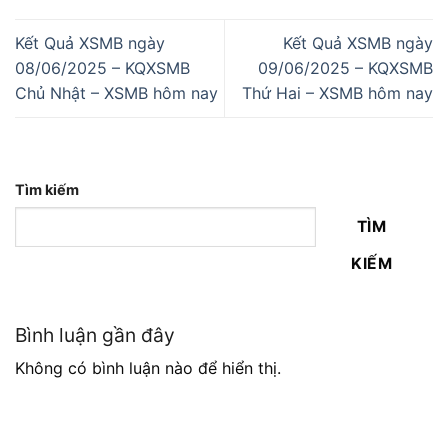
Kết Quả XSMB ngày
Kết Quả XSMB ngày
08/06/2025 – KQXSMB
09/06/2025 – KQXSMB
Chủ Nhật – XSMB hôm nay
Thứ Hai – XSMB hôm nay
Tìm kiếm
TÌM
KIẾM
Bình luận gần đây
Không có bình luận nào để hiển thị.