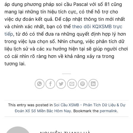
áp dụng phương pháp soi cầu Pascal với số 81 cũng
mang lại những tín hiệu tích cực, có thể hỗ trợ cho
việc dự đoán kết quả. Để cập nhật thông tin mới nhất
và chính xác nhất, bạn có thể
theo dõi KQXSMB trực
tiếp
, từ đó có thể đưa ra những quyết định hợp lý hơn
trong việc lựa chọn số. Nhìn chung, việc phân tích dữ
liệu lịch sử và các xu hướng hiện tại sẽ giúp người chơi
có cái nhìn rõ ràng hơn về khả năng xảy ra trong
tương lai.
This entry was posted in
Soi Cầu XSMB - Phân Tích Dữ Liệu & Dự
Đoán Xổ Số Miền Bắc Hôm Nay
. Bookmark the
permalink
.