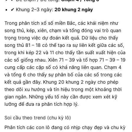
✔ Khung 2–3 ngày:
20 khung 2 ngày
Trong phân tích xổ số miền Bắc, các khái niệm như
song thủ, kép, xiên, chạm và tổng đóng vai trò quan
trọng trong việc dự đoán kết quả. Dữ liệu cho thấy
song thủ 81 – 18 có thể tạo ra sự liên kết giữa các số,
trong khi kép 22 và 11 cho thấy tần suất xuất hiện của
các số giống nhau. Xiên 71 – 39 và tổ hợp 71 – 39 – 19
cung cấp các cặp số có khả năng liên quan. Chạm 4
và tổng 6 cho thấy sự phân bố của các số trong các
kết quả gần đây. Khung 20 khung 2 ngày cho phép
theo dõi xu hướng và tín hiệu trong một khoảng thời
gian ngắn. Những yếu tố này cần được xem xét kỹ
lưỡng để đưa ra phân tích hợp lý.
Soi cầu theo trend (chu kỳ lô)
Phân tích các con lô đang có nhịp chạy đẹp và chu kỳ