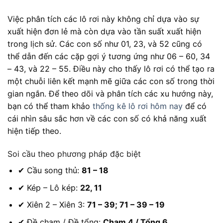
Việc phân tích các lô rơi này không chỉ dựa vào sự
xuất hiện đơn lẻ mà còn dựa vào tần suất xuất hiện
trong lịch sử. Các con số như 01, 23, và 52 cũng có
thể dẫn đến các cặp gợi ý tương ứng như 06 – 60, 34
– 43, và 22 – 55. Điều này cho thấy lô rơi có thể tạo ra
một chuỗi liên kết mạnh mẽ giữa các con số trong thời
gian ngắn. Để theo dõi và phân tích các xu hướng này,
bạn có thể tham khảo
thống kê lô rơi hôm nay
để có
cái nhìn sâu sắc hơn về các con số có khả năng xuất
hiện tiếp theo.
Soi cầu theo phương pháp đặc biệt
✔ Cầu song thủ:
81 – 18
✔ Kép – Lô kép:
22, 11
✔ Xiên 2 – Xiên 3:
71 – 39; 71 – 39 – 19
✔ Đề chạm / Đề tổng:
Chạm 4 / Tổng 6