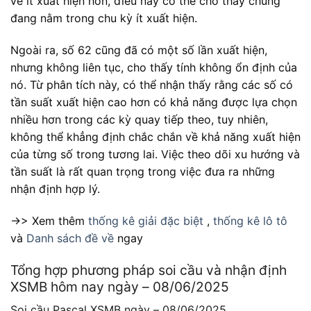
vẻ ít xuất hiện hơn, điều này có thể cho thấy chúng
đang nằm trong chu kỳ ít xuất hiện.
Ngoài ra, số 62 cũng đã có một số lần xuất hiện,
nhưng không liên tục, cho thấy tính không ổn định của
nó. Từ phân tích này, có thể nhận thấy rằng các số có
tần suất xuất hiện cao hơn có khả năng được lựa chọn
nhiều hơn trong các kỳ quay tiếp theo, tuy nhiên,
không thể khẳng định chắc chắn về khả năng xuất hiện
của từng số trong tương lai. Việc theo dõi xu hướng và
tần suất là rất quan trọng trong việc đưa ra những
nhận định hợp lý.
->> Xem thêm
thống kê giải đặc biệt
,
thống kê lô tô
và
Danh sách đề về
ngay
Tổng hợp phương pháp soi cầu và nhận định
XSMB hôm nay ngày – 08/06/2025
Soi cầu Pascal XSMB ngày – 08/06/2025