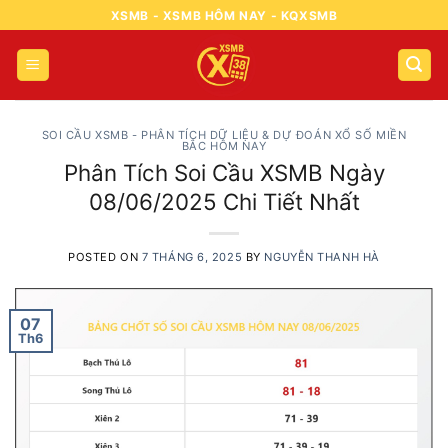
Skip
XSMB - XSMB HÔM NAY - KQXSMB
to
content
SOI CẦU XSMB - PHÂN TÍCH DỮ LIỆU & DỰ ĐOÁN XỔ SỐ MIỀN
BẮC HÔM NAY
Phân Tích Soi Cầu XSMB Ngày
08/06/2025 Chi Tiết Nhất
POSTED ON
7 THÁNG 6, 2025
BY
NGUYỄN THANH HÀ
07
Th6