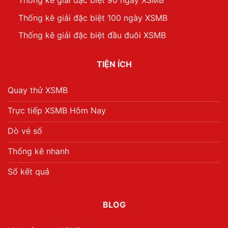
Thống kê giải đặc biệt 90 ngày XSMB
Thống kê giải đặc biệt 100 ngày XSMB
Thống kê giải đặc biệt đầu đuôi XSMB
Thống kê tổng giải đặc biệt XSMB
TIỆN ÍCH
Thống kê giải đặc biệt theo năm XSMB
Thống kê giải đặc biệt theo tháng XSMB
Quay thử XSMB
Thống kê giải đặc biệt theo tuần XSMB
Trực tiếp XSMB Hôm Nay
Dò vé số
Thống kê nhanh
Sổ kết quả
BLOG