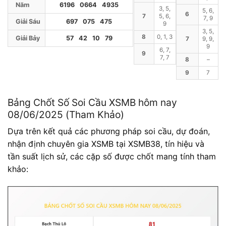
Năm
6196
0664
4935
3, 5,
5, 6,
6
7
5, 6,
7, 9
Giải Sáu
697
075
475
9
3, 5,
8
0, 1, 3
Giải Bảy
57
42
10
79
7
9, 9,
9
6, 7,
9
7, 7
8
–
9
7
Bảng Chốt Số Soi Cầu XSMB hôm nay
08/06/2025 (Tham Khảo)
Dựa trên kết quả các phương pháp soi cầu, dự đoán,
nhận định chuyên gia XSMB tại XSMB38, tín hiệu và
tần suất lịch sử, các cặp số được chốt mang tính tham
khảo: