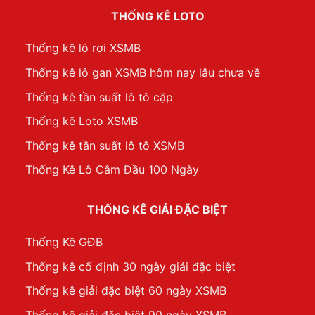
XSMB Thứ Hai
THỐNG KÊ LOTO
XSMB Thứ Ba
Thống kê lô rơi XSMB
XSMB Thứ Tư
Thống kê lô gan XSMB hôm nay lâu chưa về
XSMB Thứ Năm
Thống kê tần suất lô tô cặp
XSMB Thứ Sáu
Thống kê Loto XSMB
XSMB Thứ Bảy
Thống kê tần suất lô tô XSMB
XSMB Chủ Nhật
Thống Kê Lô Câm Đầu 100 Ngày
Thống Kê Lô Câm Đuôi MB 100 Ngày
THỐNG KÊ GIẢI ĐẶC BIỆT
Thống kê xiên 3
Thống Kê GĐB
Thống kê & soi cầu xiên 2
Thống kê cố định 30 ngày giải đặc biệt
Thống kê Lô Xiên 4
Thống kê giải đặc biệt 60 ngày XSMB
Thống kê đầu đuôi tổng lô tô