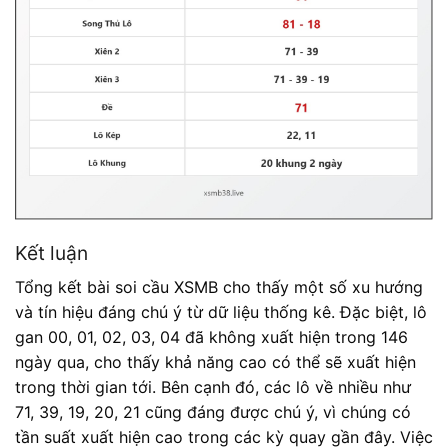
Kết luận
Tổng kết bài soi cầu XSMB cho thấy một số xu hướng
và tín hiệu đáng chú ý từ dữ liệu thống kê. Đặc biệt, lô
gan 00, 01, 02, 03, 04 đã không xuất hiện trong 146
ngày qua, cho thấy khả năng cao có thể sẽ xuất hiện
trong thời gian tới. Bên cạnh đó, các lô về nhiều như
71, 39, 19, 20, 21 cũng đáng được chú ý, vì chúng có
tần suất xuất hiện cao trong các kỳ quay gần đây. Việc