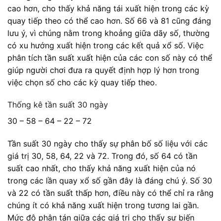
cao hơn, cho thấy khả năng tái xuất hiện trong các kỳ
quay tiếp theo có thể cao hơn. Số 66 và 81 cũng đáng
lưu ý, vì chúng nằm trong khoảng giữa dãy số, thường
có xu hướng xuất hiện trong các kết quả xổ số. Việc
phân tích tần suất xuất hiện của các con số này có thể
giúp người chơi đưa ra quyết định hợp lý hơn trong
việc chọn số cho các kỳ quay tiếp theo.
Thống kê tần suất 30 ngày
30 – 58 – 64 – 22 – 72
Tần suất 30 ngày cho thấy sự phân bố số liệu với các
giá trị 30, 58, 64, 22 và 72. Trong đó, số 64 có tần
suất cao nhất, cho thấy khả năng xuất hiện của nó
trong các lần quay xổ số gần đây là đáng chú ý. Số 30
và 22 có tần suất thấp hơn, điều này có thể chỉ ra rằng
chúng ít có khả năng xuất hiện trong tương lai gần.
Mức độ phân tán giữa các giá trị cho thấy sự biến