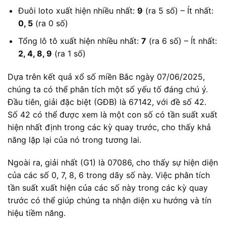
Đuôi loto xuất hiện nhiều nhất:
9
(ra 5 số) – Ít nhất:
0, 5
(ra 0 số)
Tổng lô tô xuất hiện nhiều nhất:
7
(ra 6 số) – Ít nhất:
2, 4, 8, 9
(ra 1 số)
Dựa trên kết quả xổ số miền Bắc ngày 07/06/2025,
chúng ta có thể phân tích một số yếu tố đáng chú ý.
Đầu tiên, giải đặc biệt (GĐB) là 67142, với đề số 42.
Số 42 có thể được xem là một con số có tần suất xuất
hiện nhất định trong các kỳ quay trước, cho thấy khả
năng lặp lại của nó trong tương lai.
Ngoài ra, giải nhất (G1) là 07086, cho thấy sự hiện diện
của các số 0, 7, 8, 6 trong dãy số này. Việc phân tích
tần suất xuất hiện của các số này trong các kỳ quay
trước có thể giúp chúng ta nhận diện xu hướng và tín
hiệu tiềm năng.