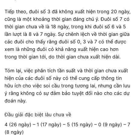
Tiếp theo, đuôi số 3 đã không xuất hiện trong 20 ngày,
cũng là một khoảng thời gian đáng chú ý. Đuôi số 7 có
thời gian chưa về là 18 ngày, trong khi đuôi số 6 và 5
lần lượt là 8 và 7 ngày. Sự chênh lệch về thời gian giữa
các đuôi cho thấy rằng đuôi số 0, 3 và 7 có thể được
xem là những đuôi có khả năng xuất hiện cao hơn
trong thời gian tới, do thời gian chưa xuất hiện dài.
Tóm lại, việc phân tích tần suất và thời gian chưa xuất
hiện của các đuôi số này có thể cung cấp thông tin
hữu ích cho việc soi cầu trong tương lai, nhưng cần lưu
ý rằng không có sự đảm bảo tuyệt đối nào cho các dự
đoán này.
Đầu giải đặc biệt lâu chưa về
4 (26 ngày) – 1 (17 ngày) – 5 (15 ngày) – 0 (9 ngày) – 7
(8 ngày)