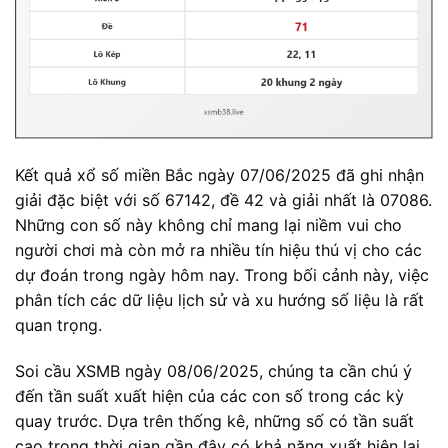
Kết quả xổ số miền Bắc ngày 07/06/2025 đã ghi nhận
giải đặc biệt với số 67142, đề 42 và giải nhất là 07086.
Những con số này không chỉ mang lại niềm vui cho
người chơi mà còn mở ra nhiều tín hiệu thú vị cho các
dự đoán trong ngày hôm nay. Trong bối cảnh này, việc
phân tích các dữ liệu lịch sử và xu hướng số liệu là rất
quan trọng.
Soi cầu XSMB ngày 08/06/2025, chúng ta cần chú ý
đến tần suất xuất hiện của các con số trong các kỳ
quay trước. Dựa trên thống kê, những số có tần suất
cao trong thời gian gần đây có khả năng xuất hiện lại.