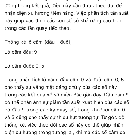
động trong kết quả, điều này cần được theo dõi để
nhận diện xu hướng tiềm năng. Việc phân tích tần suất
này giúp xác định các con số có khả năng cao hơn
trong các lần quay tiếp theo.
Thống kê lô câm (đầu – đuôi)
Lô câm đầu: 9
Lô câm đuôi: 0, 5
Trong phân tích lô câm, đầu câm 9 và đuôi câm 0, 5
cho thấy sự vắng mặt đáng chú ý của các số này
trong các kết quả xổ số miền Bắc gần đây. Đầu câm 9
có thể phản ánh sự giảm tần suất xuất hiện của các số
có đầu 9 trong các kỳ quay số, trong khi đuôi câm 0
và 5 cũng cho thấy sự thiếu hụt tương tự. Từ góc độ
thống kê, việc theo dõi các số này có thể giúp nhận
diện xu hướng trong tương lai, khi mà các số câm có