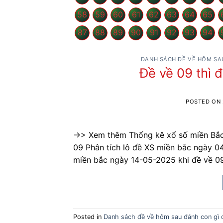
58
59
60
61
62
63
64
65
87
88
89
90
91
92
93
94
DANH SÁCH ĐỀ VỀ HÔM SAU
Đề về 09 thì 
POSTED ON
->> Xem thêm Thống kê xổ số miền Bắc 
09 Phân tích lô đề XS miền bắc ngày 0
miền bắc ngày 14-05-2025 khi đề về 0
Posted in
Danh sách đề về hôm sau đánh con gì 