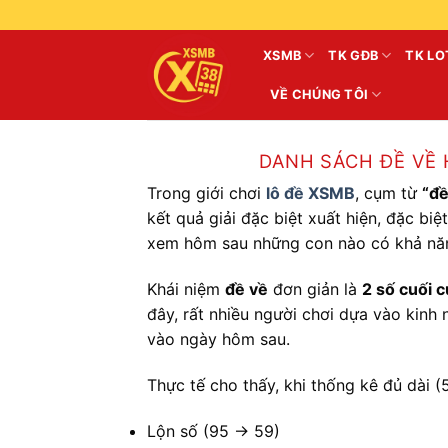
Skip
to
XSMB
TK GĐB
TK LO
content
VỀ CHÚNG TÔI
DANH SÁCH ĐỀ VỀ 
Trong giới chơi
lô đề XSMB
, cụm từ
“đề
kết quả giải đặc biệt xuất hiện, đặc biệ
xem hôm sau những con nào có khả năng
Khái niệm
đề về
đơn giản là
2 số cuối c
đây, rất nhiều người chơi dựa vào kinh
vào ngày hôm sau.
Thực tế cho thấy, khi thống kê đủ dài (
Lộn số (95 → 59)