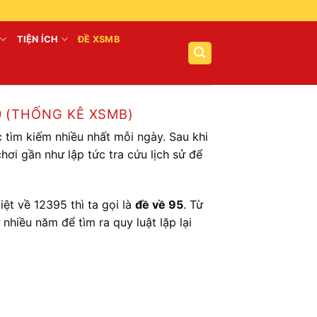
TIỆN ÍCH
ĐỀ XSMB
9 (THỐNG KÊ XSMB)
 tìm kiếm nhiều nhất mỗi ngày. Sau khi
chơi gần như lập tức tra cứu lịch sử để
ệt về 12395 thì ta gọi là
đề về 95
. Từ
 nhiều năm để tìm ra quy luật lặp lại