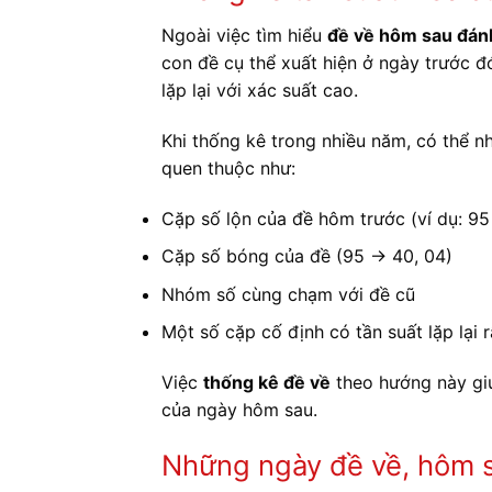
Ngoài việc tìm hiểu
đề về hôm sau đánh
con đề cụ thể xuất hiện ở ngày trước đ
lặp lại với xác suất cao.
Khi thống kê trong nhiều năm, có thể n
quen thuộc như:
Cặp số lộn của đề hôm trước (ví dụ: 9
Cặp số bóng của đề (95 → 40, 04)
Nhóm số cùng chạm với đề cũ
Một số cặp cố định có tần suất lặp lại r
Việc
thống kê đề về
theo hướng này giúp
của ngày hôm sau.
Những ngày đề về, hôm sa