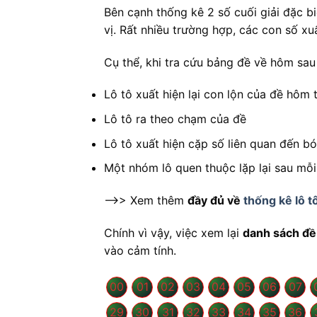
Bên cạnh thống kê 2 số cuối giải đặc bi
vị. Rất nhiều trường hợp, các con số xu
Cụ thể, khi tra cứu bảng đề về hôm sau 
Lô tô xuất hiện lại con lộn của đề hôm 
Lô tô ra theo chạm của đề
Lô tô xuất hiện cặp số liên quan đến b
Một nhóm lô quen thuộc lặp lại sau mỗi
–>> Xem thêm
đầy đủ về
thống kê lô 
Chính vì vậy, việc xem lại
danh sách đề
vào cảm tính.
00
01
02
03
04
05
06
07
29
30
31
32
33
34
35
36