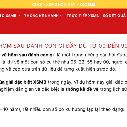
XSMB - XSMB HÔM NAY - KQXSMB
TO XSMB
THỐNG KÊ NHANH
TRỰC TIẾP XSMB
SỔ KẾT QUẢ
HÔM SAU ĐÁNH CON GÌ ĐẦY ĐỦ TỪ 00 ĐẾN 9
 về hôm sau đánh con gì”
là một trong những câu hỏi được
t là khi về một con số cụ thể như 95, 22, 55 hay 00, người 
 về cao dựa trên dữ liệu đã từng xuất hiện trước đó.
ủa giải đặc biệt XSMB
trong ngày. Ví dụ hôm nay giải đặc bi
 nghiệm dân gian và đặc biệt là
thống kê đề về
trong lịch sử
5–10 năm), rất nhiều con số có xu hướng lặp lại theo dạng: