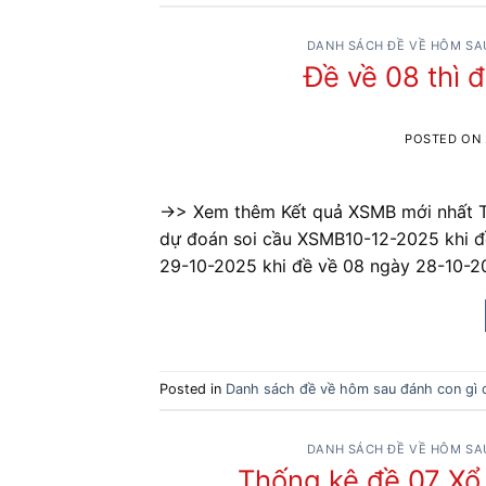
DANH SÁCH ĐỀ VỀ HÔM SAU
Đề về 08 thì 
POSTED ON
->> Xem thêm Kết quả XSMB mới nhất Tổ
dự đoán soi cầu XSMB10-12-2025 khi đ
29-10-2025 khi đề về 08 ngày 28-10-
Posted in
Danh sách đề về hôm sau đánh con gì 
DANH SÁCH ĐỀ VỀ HÔM SAU
Thống kê đề 07 Xổ