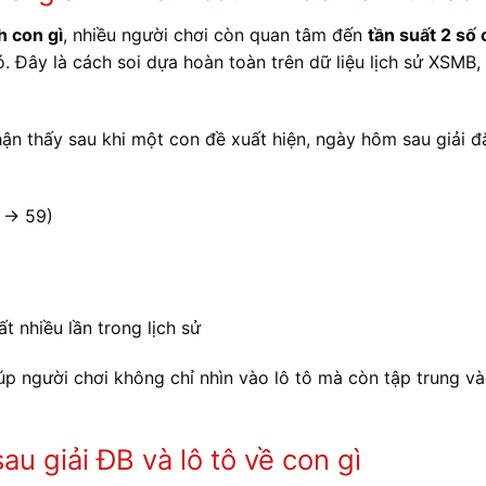
 con gì
, nhiều người chơi còn quan tâm đến
tần suất 2 số 
ó. Đây là cách soi dựa hoàn toàn trên dữ liệu lịch sử XSMB
hận thấy sau khi một con đề xuất hiện, ngày hôm sau giải 
5 → 59)
ất nhiều lần trong lịch sử
 người chơi không chỉ nhìn vào lô tô mà còn tập trung vào 
u giải ĐB và lô tô về con gì