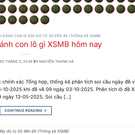
66
67
68
69
70
71
72
73
74
75
76
77
78
95
96
97
98
99
 ĐÁNH CON GÌ ĐẦY ĐỦ TỪ 00 ĐẾN 99 (THỐNG KÊ XSMB)
đánh con lô gì XSMB hôm nay
20 THÁNG 2, 2026
BY
NGUYỄN THANH HÀ
chính xác Tổng hợp, thống kê phân tích soi cầu ngày đề v
4-10-2025 khi đề về 09 ngày 03-10-2025. Phân tích lô đề 
9 ngày 13-05-2025. Soi cầu […]
CONTINUE READING
→
đầy đủ từ 00 đến 99 (Thống kê XSMB)