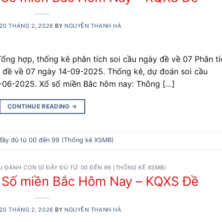
20 THÁNG 2, 2026
BY
NGUYỄN THANH HÀ
ng hợp, thống kê phân tích soi cầu ngày đề về 07 Phân tí
 đề về 07 ngày 14-09-2025. Thống kê, dự đoán soi cầu
-06-2025. Xổ số miền Bắc hôm nay: Thông […]
CONTINUE READING
→
đầy đủ từ 00 đến 99 (Thống kê XSMB)
 ĐÁNH CON GÌ ĐẦY ĐỦ TỪ 00 ĐẾN 99 (THỐNG KÊ XSMB)
 Số miền Bắc Hôm Nay – KQXS Đề
20 THÁNG 2, 2026
BY
NGUYỄN THANH HÀ