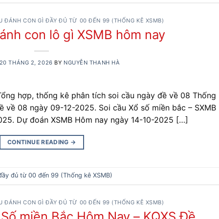
 ĐÁNH CON GÌ ĐẦY ĐỦ TỪ 00 ĐẾN 99 (THỐNG KÊ XSMB)
đánh con lô gì XSMB hôm nay
20 THÁNG 2, 2026
BY
NGUYỄN THANH HÀ
ng hợp, thống kê phân tích soi cầu ngày đề về 08 Thống 
ề về 08 ngày 09-12-2025. Soi cầu Xổ số miền bắc – SXMB
2025. Dự đoán XSMB Hôm nay ngày 14-10-2025 […]
CONTINUE READING
→
đầy đủ từ 00 đến 99 (Thống kê XSMB)
 ĐÁNH CON GÌ ĐẦY ĐỦ TỪ 00 ĐẾN 99 (THỐNG KÊ XSMB)
 Số miền Bắc Hôm Nay – KQXS Đề