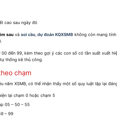
ất cao sau ngày đó
ôm sau
và
soi cầu, dự đoán KQXSMB
không còn mang tính 
.
 00 đến 99, kèm theo gợi ý các con số có tần suất xuất h
tự thống kê thủ công.
 theo chạm
ều năm XSMB, có thể nhận thấy một số quy luật lặp lại đán
iện lại chạm 0 hoặc chạm 5
p 05 – 50 – 55
59 – 99