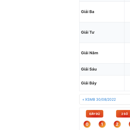
Giải Ba
Giải Tư
Giải Năm
Giải Sáu
Giải Bảy
« XSMB 30/08/2022
ĐẦY ĐỦ
2 SỐ
0
1
2