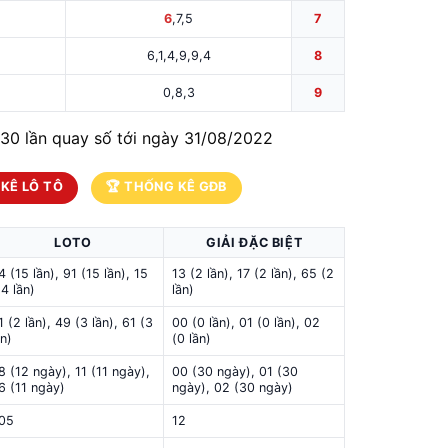
6
,7,5
7
6,1,4,9,9,4
8
0,8,3
9
0 lần quay số tới ngày 31/08/2022
 KÊ LÔ TÔ
🏆 THỐNG KÊ GĐB
LOTO
GIẢI ĐẶC BIỆT
4 (15 lần), 91 (15 lần), 15
13 (2 lần), 17 (2 lần), 65 (2
14 lần)
lần)
1 (2 lần), 49 (3 lần), 61 (3
00 (0 lần), 01 (0 lần), 02
ần)
(0 lần)
8 (12 ngày), 11 (11 ngày),
00 (30 ngày), 01 (30
6 (11 ngày)
ngày), 02 (30 ngày)
05
12