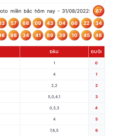
loto miền bắc hôm nay - 31/08/2022:
67
03
57
68
09
43
04
66
22
34
98
98
34
41
89
39
10
45
48
ĐẦU
ĐUÔI
1
0
4
1
2,2
2
5,0,4,1
3
0,3,3
4
4
5
7,6,5
6