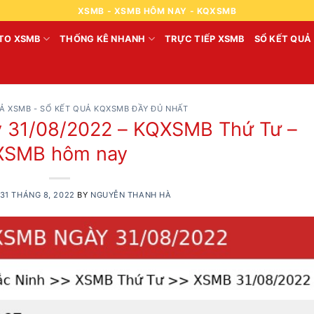
XSMB - XSMB HÔM NAY - KQXSMB
TO XSMB
THỐNG KÊ NHANH
TRỰC TIẾP XSMB
SỔ KẾT QUẢ
UẢ XSMB - SỔ KẾT QUẢ KQXSMB ĐẦY ĐỦ NHẤT
 31/08/2022 – KQXSMB Thứ Tư –
XSMB hôm nay
31 THÁNG 8, 2022
BY
NGUYỄN THANH HÀ