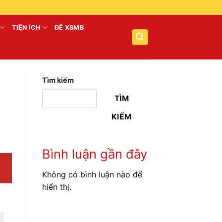
TIỆN ÍCH
ĐỀ XSMB
Tìm kiếm
TÌM
KIẾM
Bình luận gần đây
Không có bình luận nào để
hiển thị.