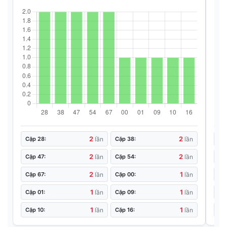
2
2
Cặp 28:
Cặp 38:
Cặ
lần
lần
2
2
Cặp 47:
Cặp 54:
Cặ
lần
lần
2
1
Cặp 67:
Cặp 00:
Cặ
lần
lần
1
1
Cặp 01:
Cặp 09:
Cặ
lần
lần
1
1
Cặp 10:
Cặp 16:
Cặp
lần
lần