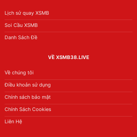
Lịch sử quay XSMB
Soi Cầu XSMB
Danh Sách Đề
VỀ XSMB38.LIVE
Về chúng tôi
Điều khoản sử dụng
Chính sách bảo mật
Chính Sách Cookies
Liên Hệ