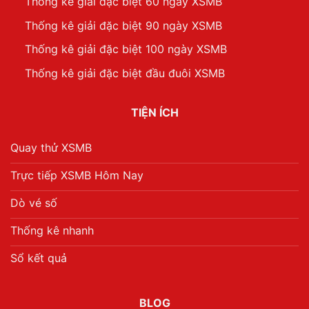
Thống kê giải đặc biệt 60 ngày XSMB
Thống kê đầu đuôi tổng lô tô
Thống kê giải đặc biệt 90 ngày XSMB
Thống kê giải đặc biệt 100 ngày XSMB
Thống kê giải đặc biệt đầu đuôi XSMB
Thống kê tổng giải đặc biệt XSMB
TIỆN ÍCH
Thống kê giải đặc biệt theo năm XSMB
Thống kê giải đặc biệt theo tháng XSMB
Quay thử XSMB
Thống kê giải đặc biệt theo tuần XSMB
Trực tiếp XSMB Hôm Nay
Dò vé số
Thống kê nhanh
Sổ kết quả
BLOG