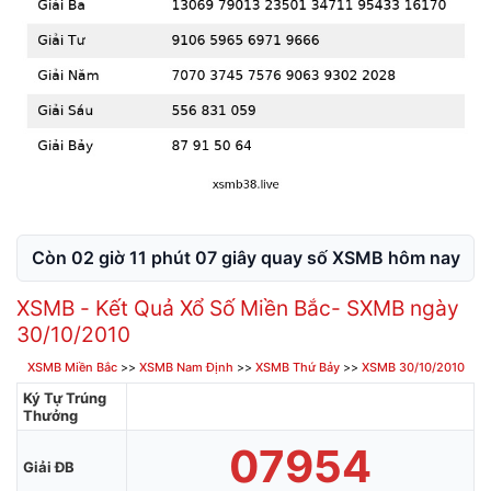
Còn 02 giờ 11 phút 07 giây quay số XSMB hôm nay
XSMB - Kết Quả Xổ Số Miền Bắc- SXMB ngày
30/10/2010
XSMB Miền Bắc
>>
XSMB Nam Định
>>
XSMB Thứ Bảy
>>
XSMB 30/10/2010
Ký Tự Trúng
Thưởng
07954
Giải ĐB