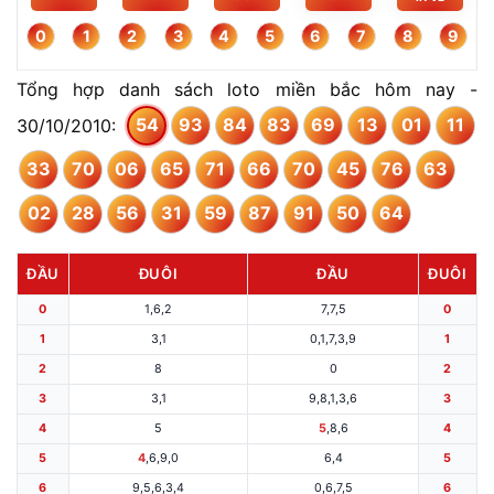
0
1
2
3
4
5
6
7
8
9
Tổng hợp danh sách loto miền bắc hôm nay -
30/10/2010:
54
93
84
83
69
13
01
11
33
70
06
65
71
66
70
45
76
63
02
28
56
31
59
87
91
50
64
ĐẦU
ĐUÔI
ĐẦU
ĐUÔI
0
1,6,2
7,7,5
0
1
3,1
0,1,7,3,9
1
2
8
0
2
3
3,1
9,8,1,3,6
3
4
5
5
,8,6
4
5
4
,6,9,0
6,4
5
6
9,5,6,3,4
0,6,7,5
6