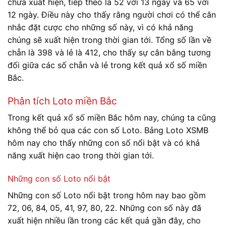
chưa xuất hiện, tiếp theo là 52 với 13 ngày và 65 với
12 ngày. Điều này cho thấy rằng người chơi có thể cân
nhắc đặt cược cho những số này, vì có khả năng
chúng sẽ xuất hiện trong thời gian tới. Tổng số lần về
chẵn là 398 và lẻ là 412, cho thấy sự cân bằng tương
đối giữa các số chẵn và lẻ trong kết quả xổ số miền
Bắc.
Phân tích Loto miền Bắc
Trong kết quả xổ số miền Bắc hôm nay, chúng ta cũng
không thể bỏ qua các con số Loto. Bảng Loto XSMB
hôm nay cho thấy những con số nổi bật và có khả
năng xuất hiện cao trong thời gian tới.
Những con số Loto nổi bật
Những con số Loto nổi bật trong hôm nay bao gồm
72, 06, 84, 05, 41, 97, 80, 22. Những con số này đã
xuất hiện nhiều lần trong các kết quả gần đây, cho