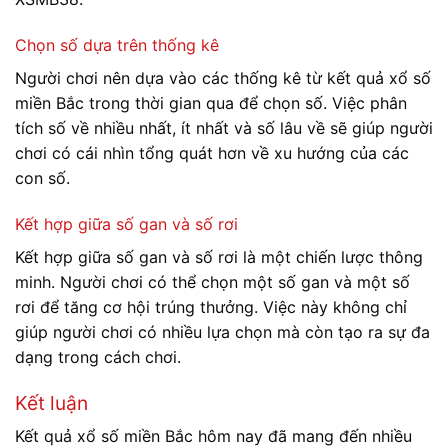
Chọn số dựa trên thống kê
Người chơi nên dựa vào các thống kê từ kết quả xổ số
miền Bắc trong thời gian qua để chọn số. Việc phân
tích số về nhiều nhất, ít nhất và số lâu về sẽ giúp người
chơi có cái nhìn tổng quát hơn về xu hướng của các
con số.
Kết hợp giữa số gan và số rơi
Kết hợp giữa số gan và số rơi là một chiến lược thông
minh. Người chơi có thể chọn một số gan và một số
rơi để tăng cơ hội trúng thưởng. Việc này không chỉ
giúp người chơi có nhiều lựa chọn mà còn tạo ra sự đa
dạng trong cách chơi.
Kết luận
Kết quả xổ số miền Bắc hôm nay đã mang đến nhiều