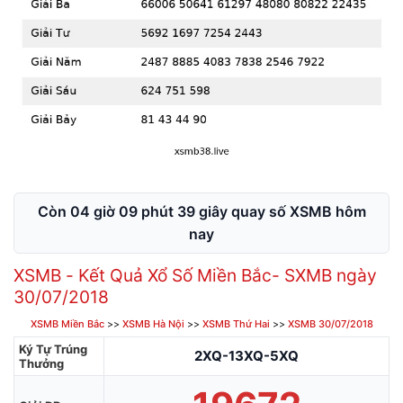
Còn 04 giờ 09 phút 39 giây quay số XSMB hôm
nay
XSMB - Kết Quả Xổ Số Miền Bắc- SXMB ngày
30/07/2018
XSMB Miền Bắc
>>
XSMB Hà Nội
>>
XSMB Thứ Hai
>>
XSMB 30/07/2018
Ký Tự Trúng
2XQ-13XQ-5XQ
Thưởng