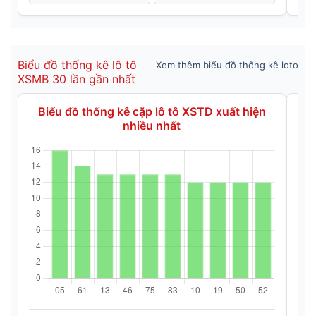
Biểu đồ thống kê lô tô
Xem thêm biểu đồ thống kê loto
XSMB 30 lần gần nhất
Biểu đồ thống kê cặp lô tô XSTD xuất hiện
Bi
nhiều nhất