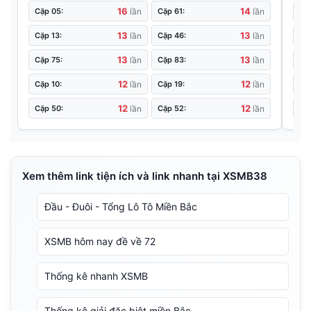
16
14
Cặp 05:
Cặp 61:
Cặp
lần
lần
13
13
Cặp 13:
Cặp 46:
Cặp
lần
lần
13
13
Cặp 75:
Cặp 83:
Cặ
lần
lần
12
12
Cặp 10:
Cặp 19:
Cặ
lần
lần
12
12
Cặp 50:
Cặp 52:
Cặ
lần
lần
Xem thêm link tiện ích và link nhanh tại XSMB38
Đầu - Đuôi - Tổng Lô Tô Miền Bắc
XSMB hôm nay đề về 72
Thống kê nhanh XSMB
Thống kê giải đặc biệt miền Bắc