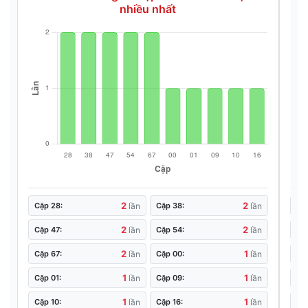
nhiều nhất
2
2
Cặp 28:
Cặp 38:
Cặ
lần
lần
2
2
Cặp 47:
Cặp 54:
Cặ
lần
lần
2
1
Cặp 67:
Cặp 00:
Cặ
lần
lần
1
1
Cặp 01:
Cặp 09:
Cặ
lần
lần
1
1
Cặp 10:
Cặp 16:
Cặp
lần
lần