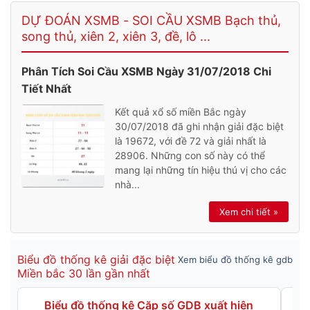
DỰ ĐOÁN XSMB - SOI CẦU XSMB Bạch thủ,
song thủ, xiên 2, xiên 3, đề, lô ...
Phân Tích Soi Cầu XSMB Ngày 31/07/2018 Chi
Tiết Nhất
Kết quả xổ số miền Bắc ngày
30/07/2018 đã ghi nhận giải đặc biệt
là 19672, với đề 72 và giải nhất là
28906. Những con số này có thể
mang lại những tín hiệu thú vị cho các
nhà...
Xem chi tiết »
Biểu đồ thống kê giải đặc biệt
Xem biểu đồ thống kê gdb
Miền bắc 30 lần gần nhất
Biểu đồ thống kê Cặp số GDB xuất hiện
B