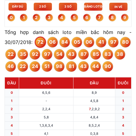
ĐẦY ĐỦ
2 SỐ
3 SỐ
BẢNG LOTO
IN VÉ
0
1
2
3
4
5
6
7
8
9
Tổng hợp danh sách loto miền bắc hôm nay -
30/07/2018:
72
06
84
05
06
41
97
80
22
35
92
97
54
43
87
85
83
38
46
22
24
51
98
81
43
44
90
ĐẦU
ĐUÔI
ĐẦU
ĐUÔI
0
6,5,6
8,9
0
1
-
4,5,8
1
2
2,2,4
7
,2,9,2
2
3
5,8
4,8,4
3
4
1,3,6,3,4
8,5,2,4
4
5
4,1
0,3,8
5