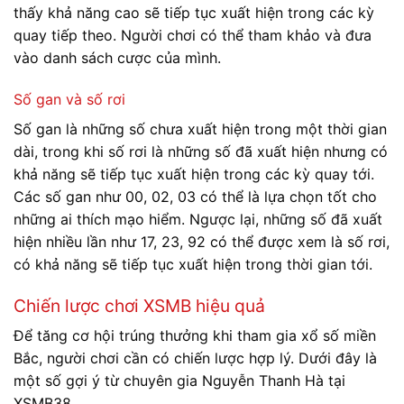
thấy khả năng cao sẽ tiếp tục xuất hiện trong các kỳ
quay tiếp theo. Người chơi có thể tham khảo và đưa
vào danh sách cược của mình.
Số gan và số rơi
Số gan là những số chưa xuất hiện trong một thời gian
dài, trong khi số rơi là những số đã xuất hiện nhưng có
khả năng sẽ tiếp tục xuất hiện trong các kỳ quay tới.
Các số gan như 00, 02, 03 có thể là lựa chọn tốt cho
những ai thích mạo hiểm. Ngược lại, những số đã xuất
hiện nhiều lần như 17, 23, 92 có thể được xem là số rơi,
có khả năng sẽ tiếp tục xuất hiện trong thời gian tới.
Chiến lược chơi XSMB hiệu quả
Để tăng cơ hội trúng thưởng khi tham gia xổ số miền
Bắc, người chơi cần có chiến lược hợp lý. Dưới đây là
một số gợi ý từ chuyên gia Nguyễn Thanh Hà tại
XSMB38.