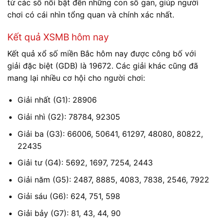
từ các số nổi bật đến những con số gan, giúp người
chơi có cái nhìn tổng quan và chính xác nhất.
Kết quả XSMB hôm nay
Kết quả xổ số miền Bắc hôm nay được công bố với
giải đặc biệt (GDB) là 19672. Các giải khác cũng đã
mang lại nhiều cơ hội cho người chơi:
Giải nhất (G1): 28906
Giải nhì (G2): 78784, 92305
Giải ba (G3): 66006, 50641, 61297, 48080, 80822,
22435
Giải tư (G4): 5692, 1697, 7254, 2443
Giải năm (G5): 2487, 8885, 4083, 7838, 2546, 7922
Giải sáu (G6): 624, 751, 598
Giải bảy (G7): 81, 43, 44, 90