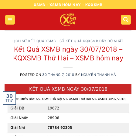
Skip
XSMB - XSMB HÔM NAY - KQXSMB
to
content
LỊCH SỬ KẾT QUẢ XSMB - SỔ KẾT QUẢ KQXSMB ĐẦY ĐỦ NHẤT
Kết Quả XSMB ngày 30/07/2018 –
KQXSMB Thứ Hai – XSMB hôm nay
POSTED ON
30 THÁNG 7, 2018
BY
NGUYỄN THANH HÀ
30
Th7