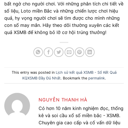
bất ngờ cho người chơi. Với những phân tích chi tiết về
số liệu, Loto miền Bắc và những chiến lược chơi hiệu
quả, hy vọng người chơi sẽ tìm được cho mình những
con số may mắn. Hãy theo dõi thường xuyên các kết
quả XSMB để không bỏ lỡ cơ hội trúng thưởng!
This entry was posted in
Lịch sử kết quả XSMB - Sổ Kết Quả
KQXSMB Đầy Đủ Nhất
. Bookmark the
permalink
.
NGUYỄN THANH HÀ
Có hơn 10 năm kinh nghiệm đọc, thống
kê và soi cầu xổ số miền bắc - XSMB.
Chuyên gia cao cấp và cố vấn dữ liệu