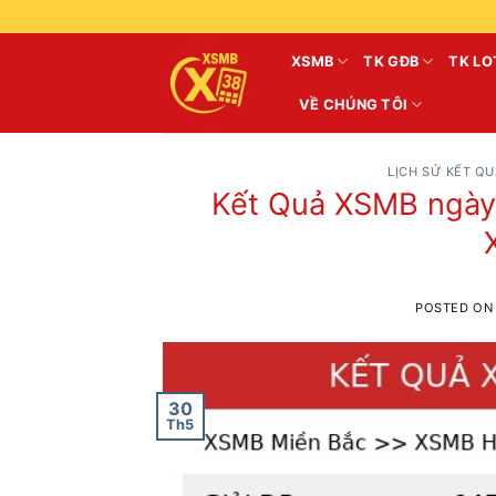
Skip
to
XSMB
TK GĐB
TK LO
content
VỀ CHÚNG TÔI
LỊCH SỬ KẾT Q
Kết Quả XSMB ngày
POSTED O
30
Th5