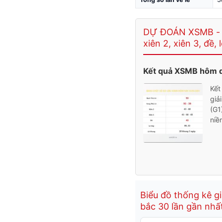
DỰ ĐOÁN XSMB - S
xiên 2, xiên 3, đề, l
Kết quả XSMB hôm 
Kết
giả
(G1
niề
Biểu đồ thống kê gi
bắc 30 lần gần nhấ