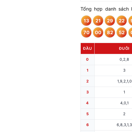
Tổng hợp danh sách 
13
21
29
22
70
00
82
52
ĐẦU
ĐUÔI
0
0,2,8
1
3
2
1,9,2,1,0
3
1
4
4,0,1
5
2
6
6,8,3,1,