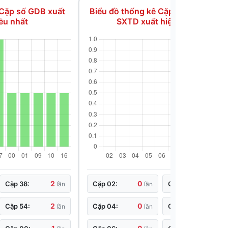
 Cặp số GDB xuất
Biểu đồ thống kê Cặp số GĐB XSM
ều nhất
SXTD xuất hiện ít nhất
2
0
0
Cặp 38:
Cặp 02:
Cặp 03:
lần
lần
lầ
2
0
0
Cặp 54:
Cặp 04:
Cặp 05:
lần
lần
lầ