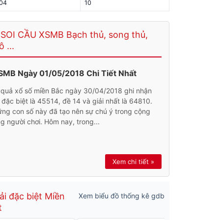
04
10
OI CẦU XSMB Bạch thủ, song thủ,
ô ...
XSMB Ngày 01/05/2018 Chi Tiết Nhất
 quả xổ số miền Bắc ngày 30/04/2018 ghi nhận
i đặc biệt là 45514, đề 14 và giải nhất là 64810.
ng con số này đã tạo nên sự chú ý trong cộng
g người chơi. Hôm nay, trong...
Xem chi tiết »
ải đặc biệt Miền
Xem biểu đồ thống kê gdb
t