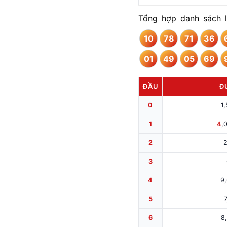
Tổng hợp danh sách 
10
78
71
36
01
49
05
69
ĐẦU
Đ
0
1,
1
4
,
2
2
3
4
9,
5
7
6
8,