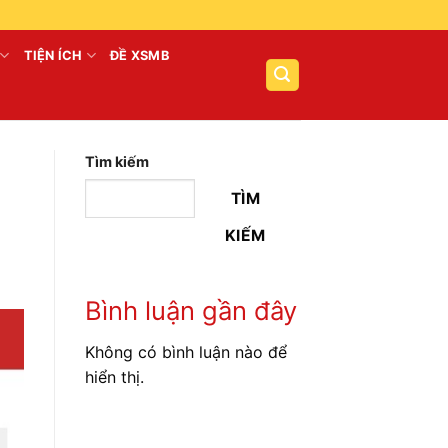
TIỆN ÍCH
ĐỀ XSMB
Tìm kiếm
TÌM
KIẾM
Bình luận gần đây
Không có bình luận nào để
hiển thị.