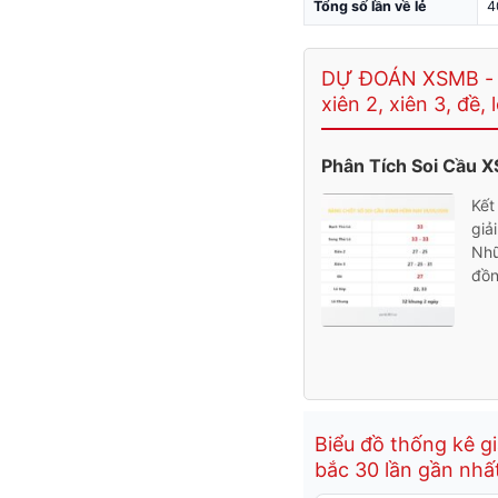
Tổng số lần về lẻ
4
DỰ ĐOÁN XSMB - S
xiên 2, xiên 3, đề, l
Phân Tích Soi Cầu 
Kết
giả
Nhữ
đồn
Biểu đồ thống kê gi
bắc 30 lần gần nhấ