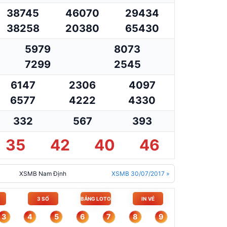
38745
46070
29434
38258
20380
65430
5979
8073
7299
2545
6147
2306
4097
6577
4222
4330
332
567
393
35
42
40
46
XSMB Nam Định
XSMB 30/07/2017 »
3 SỐ
BẢNG LOTO
IN VÉ
3
4
5
6
7
8
9