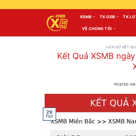
Skip
to
XSMB
TK GĐB
TK LO
content
VỀ CHÚNG TÔI
LỊCH SỬ KẾT Q
Kết Quả XSMB ngày
POSTED O
29
Th7