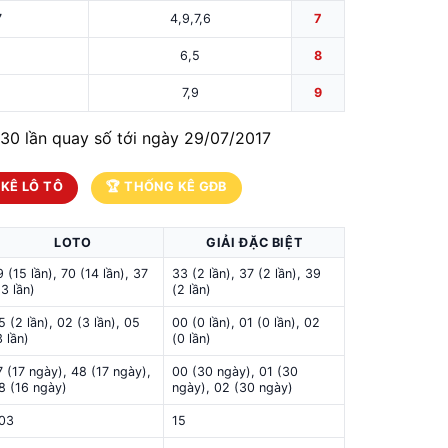
7
4,9,7,6
7
6,5
8
7,9
9
0 lần quay số tới ngày 29/07/2017
 KÊ LÔ TÔ
🏆 THỐNG KÊ GĐB
LOTO
GIẢI ĐẶC BIỆT
9 (15 lần), 70 (14 lần), 37
33 (2 lần), 37 (2 lần), 39
13 lần)
(2 lần)
5 (2 lần), 02 (3 lần), 05
00 (0 lần), 01 (0 lần), 02
3 lần)
(0 lần)
7 (17 ngày), 48 (17 ngày),
00 (30 ngày), 01 (30
8 (16 ngày)
ngày), 02 (30 ngày)
03
15