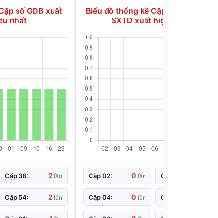
 Cặp số GDB xuất
Biểu đồ thống kê Cặp số GĐB XSM
ều nhất
SXTD xuất hiện ít nhất
2
0
0
Cặp 38:
Cặp 02:
Cặp 03:
lần
lần
lầ
2
0
0
Cặp 54:
Cặp 04:
Cặp 05:
lần
lần
lầ