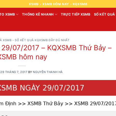
XSMB - XSMB HÔM NAY - KQXSMB
TO XSMB
THỐNG KÊ NHANH
TRỰC TIẾP XSMB
SỔ KẾT QUẢ
UẢ XSMB - SỔ KẾT QUẢ KQXSMB ĐẦY ĐỦ NHẤT
 29/07/2017 – KQXSMB Thứ Bảy –
XSMB hôm nay
N
29 THÁNG 7, 2017
BY
NGUYỄN THANH HÀ