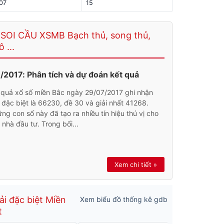
07
15
OI CẦU XSMB Bạch thủ, song thủ,
ô ...
2017: Phân tích và dự đoán kết quả
 quả xổ số miền Bắc ngày 29/07/2017 ghi nhận
i đặc biệt là 66230, đề 30 và giải nhất 41268.
ng con số này đã tạo ra nhiều tín hiệu thú vị cho
 nhà đầu tư. Trong bối...
Xem chi tiết »
ải đặc biệt Miền
Xem biểu đồ thống kê gdb
t