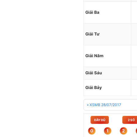
Giải Ba
Giải Tư
Giải Năm
Giải Sáu
Giải Bảy
« XSMB 28/07/2017
ĐẦY ĐỦ
2 SỐ
0
1
2