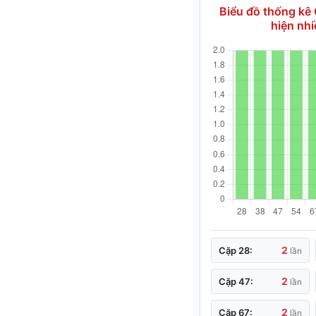
Biểu đồ thống kê
hiện nhi
2
Cặp 28:
lần
2
Cặp 47:
lần
2
Cặp 67:
lần