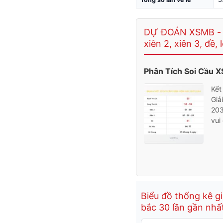
DỰ ĐOÁN XSMB - S
xiên 2, xiên 3, đề, l
Phân Tích Soi Cầu 
Kết
Giả
203
vui
Biểu đồ thống kê gi
bắc 30 lần gần nhấ