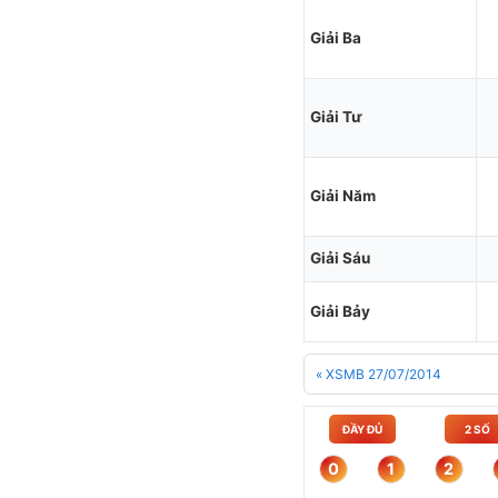
Giải Ba
Giải Tư
Giải Năm
Giải Sáu
Giải Bảy
« XSMB 27/07/2014
ĐẦY ĐỦ
2 SỐ
0
1
2