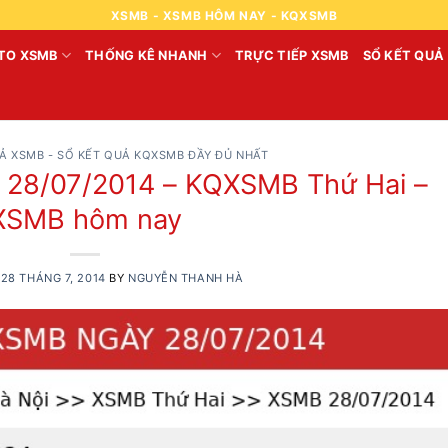
XSMB - XSMB HÔM NAY - KQXSMB
TO XSMB
THỐNG KÊ NHANH
TRỰC TIẾP XSMB
SỔ KẾT QUẢ
UẢ XSMB - SỔ KẾT QUẢ KQXSMB ĐẦY ĐỦ NHẤT
 28/07/2014 – KQXSMB Thứ Hai –
XSMB hôm nay
N
28 THÁNG 7, 2014
BY
NGUYỄN THANH HÀ