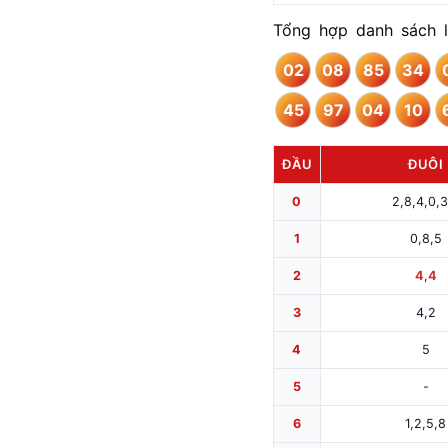
Tổng hợp danh sách 
02
08
85
34
45
97
04
10
ĐẦU
ĐUÔI
0
2,8,4,0,3
1
0,8,5
2
4
,
4
3
4,2
4
5
5
-
6
1,2,5,8