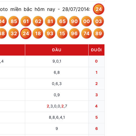
loto miền bắc hôm nay - 28/07/2014:
24
04
85
61
62
81
65
90
00
03
68
32
24
18
93
15
96
74
89
ĐẦU
ĐUÔI
,4
9,0,1
0
6,8
1
0,6,3
2
0,9
3
2
,3,0,0,
2
,7
4
8,8,6,4,1
5
9
6