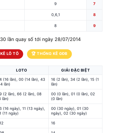
9
7
0,6,1
8
8
9
0 lần quay số tới ngày 28/07/2014
 KÊ LÔ TÔ
🏆 THỐNG KÊ GĐB
LOTO
GIẢI ĐẶC BIỆT
4 (16 lần), 00 (14 lần), 43
16 (2 lần), 34 (2 lần), 15 (1
14 lần)
lần)
9 (2 lần), 66 (2 lần), 08
00 (0 lần), 01 (0 lần), 02
3 lần)
(0 lần)
6 (16 ngày), 11 (13 ngày),
00 (30 ngày), 01 (30
1 (11 ngày)
ngày), 02 (30 ngày)
12
16
98
14