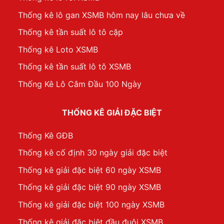
Thống kê lô gan XSMB hôm nay lâu chưa về
XSMB Thứ Năm
Thống kê tần suất lô tô cặp
XSMB Thứ Sáu
Thống kê Loto XSMB
XSMB Thứ Bảy
Thống kê tần suất lô tô XSMB
XSMB Chủ Nhật
Thống Kê Lô Câm Đầu 100 Ngày
Thống Kê Lô Câm Đuôi MB 100 Ngày
THỐNG KÊ GIẢI ĐẶC BIỆT
Thống kê xiên 3
Thống Kê GĐB
Thống kê & soi cầu xiên 2
Thống kê cố định 30 ngày giải đặc biệt
Thống kê Lô Xiên 4
Thống kê giải đặc biệt 60 ngày XSMB
Thống kê đầu đuôi tổng lô tô
Thống kê giải đặc biệt 90 ngày XSMB
Thống kê giải đặc biệt 100 ngày XSMB
Thống kê giải đặc biệt đầu đuôi XSMB