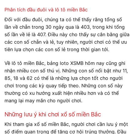
Phân tích đầu đuôi và lô tô miền Bắc
Đối với đầu đuôi, chúng ta có thể thấy rằng tổng số
lần về chẵn trong 30 ngày qua là 403, trong khi tổng
số lần về lẻ là 407. Điều này cho thấy sự cân bằng giữa
các con số chẵn và lẻ, tuy nhiên, người chơi có thể ưu
tiên lựa chọn các con số lẻ trong thời gian tới.
Về lô tô miền Bắc, bảng loto XSMB hôm nay cũng ghi
nhận nhiều con số thú vị. Những con số nổi bật như 11,
85, 18 và 62 có thể là những lựa chọn tốt cho người
chơi trong các kỳ quay tiếp theo. Những con số này
thường có xu hướng xuất hiện nhiều hơn và có thể
mang lại may mắn cho người chơi.
Những lưu ý khi chơi xổ số miền Bắc
Khi tham gia xổ số miền Bắc, người chơi cần lưu ý một
số điểm quan trọng để tăng cơ hội trúng thưởng. Đầu