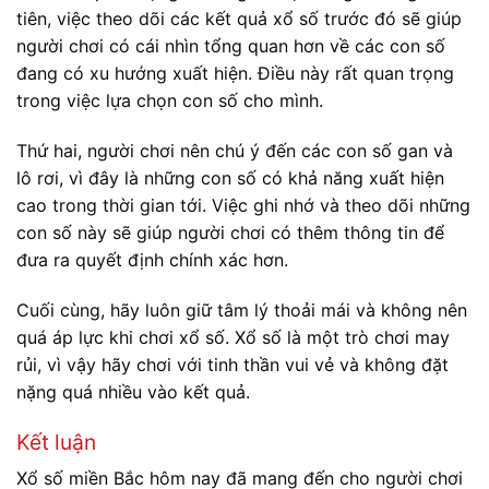
tiên, việc theo dõi các kết quả xổ số trước đó sẽ giúp
người chơi có cái nhìn tổng quan hơn về các con số
đang có xu hướng xuất hiện. Điều này rất quan trọng
trong việc lựa chọn con số cho mình.
Thứ hai, người chơi nên chú ý đến các con số gan và
lô rơi, vì đây là những con số có khả năng xuất hiện
cao trong thời gian tới. Việc ghi nhớ và theo dõi những
con số này sẽ giúp người chơi có thêm thông tin để
đưa ra quyết định chính xác hơn.
Cuối cùng, hãy luôn giữ tâm lý thoải mái và không nên
quá áp lực khi chơi xổ số. Xổ số là một trò chơi may
rủi, vì vậy hãy chơi với tinh thần vui vẻ và không đặt
nặng quá nhiều vào kết quả.
Kết luận
Xổ số miền Bắc hôm nay đã mang đến cho người chơi