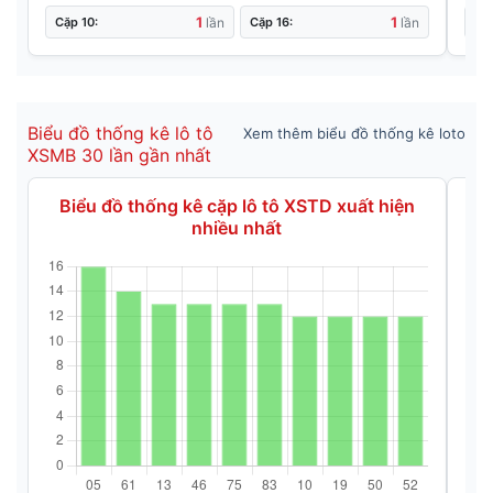
1
1
Cặp 10:
Cặp 16:
Cặp
lần
lần
Biểu đồ thống kê lô tô
Xem thêm biểu đồ thống kê loto
XSMB 30 lần gần nhất
Biểu đồ thống kê cặp lô tô XSTD xuất hiện
Bi
nhiều nhất