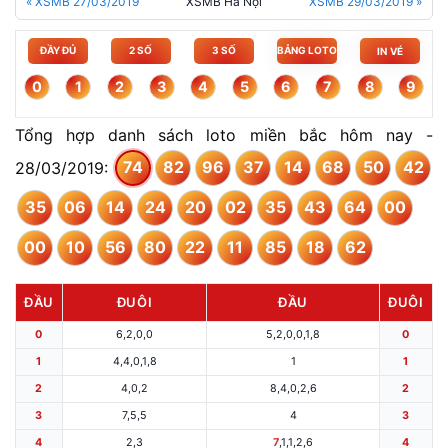
« XSMB 27/03/2019
XSMB Hà Nội
XSMB 29/03/2019 »
ĐẦY ĐỦ
2 SỐ
3 SỐ
BẢNG LOTO
IN VÉ
0
1
2
3
4
5
6
7
8
9
Tổng hợp danh sách loto miền bắc hôm nay -
28/03/2019:
74
82
96
37
14
68
50
42
35
06
14
24
20
02
35
43
64
00
00
10
56
80
22
11
85
18
62
ĐẦU
ĐUÔI
ĐẦU
ĐUÔI
0
6,2,0,0
5,2,0,0,1,8
0
1
4,4,0,1,8
1
1
2
4,0,2
8,4,0,2,6
2
3
7,5,5
4
3
4
2,3
7
,1,1,2,6
4