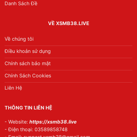
Danh Sách Đề
VỀ XSMB38.LIVE
Về chúng tôi
Điều khoản sử dụng
Chính sách bảo mật
Chính Sách Cookies
Liên Hệ
THÔNG TIN LIÊN HỆ
- Website:
https://xsmb38.live
- Điện thoại: 03589858748
- Email: support.xsmb38@gmail.com