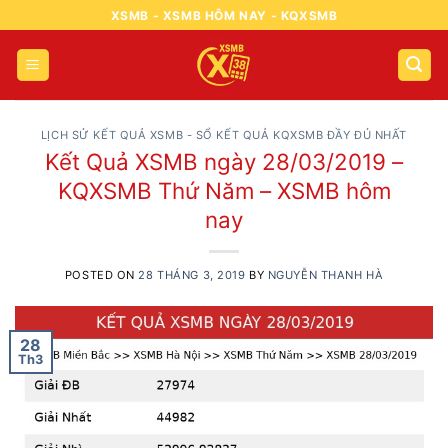
Skip
XSMB - XSMB HÔM NAY - KQXSMB
to
content
LỊCH SỬ KẾT QUẢ XSMB - SỔ KẾT QUẢ KQXSMB ĐẦY ĐỦ NHẤT
Kết Quả XSMB ngày 28/03/2019 –
KQXSMB Thứ Năm – XSMB hôm
nay
POSTED ON
28 THÁNG 3, 2019
BY
NGUYỄN THANH HÀ
28
Th3