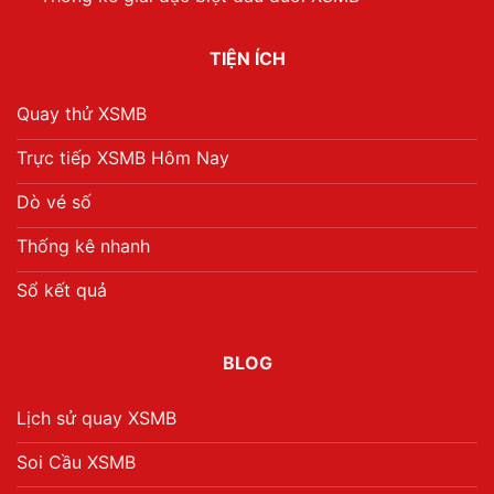
Thống kê tổng giải đặc biệt XSMB
TIỆN ÍCH
Thống kê giải đặc biệt theo năm XSMB
Thống kê giải đặc biệt theo tháng XSMB
Quay thử XSMB
Thống kê giải đặc biệt theo tuần XSMB
Trực tiếp XSMB Hôm Nay
Dò vé số
Thống kê nhanh
Sổ kết quả
BLOG
Lịch sử quay XSMB
Soi Cầu XSMB