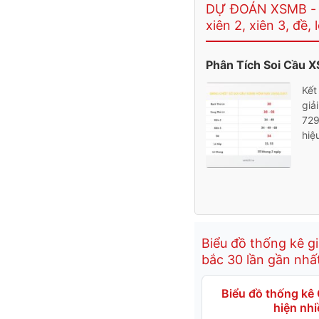
DỰ ĐOÁN XSMB - S
xiên 2, xiên 3, đề, l
Phân Tích Soi Cầu 
Kết
giả
729
hiệ
Biểu đồ thống kê gi
bắc 30 lần gần nhấ
Biểu đồ thống kê
hiện nhi