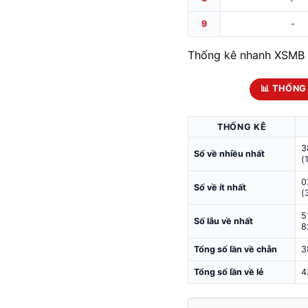
9
-
Thống kê nhanh XSMB 3
📊 THỐNG
THỐNG KÊ
3
Số về nhiều nhất
(
0
Số về ít nhất
(
5
Số lâu về nhất
8
Tổng số lần về chẵn
3
Tổng số lần về lẻ
4