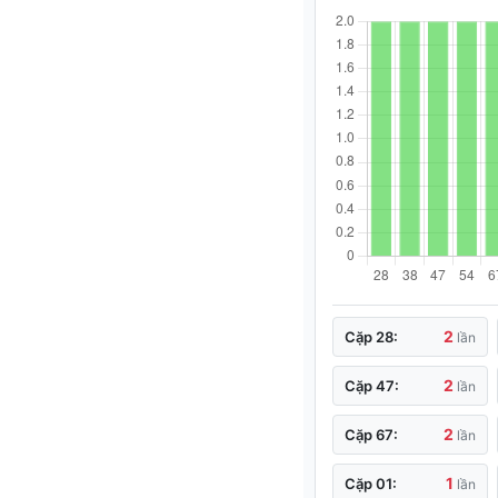
2
Cặp 28:
lần
2
Cặp 47:
lần
2
Cặp 67:
lần
1
Cặp 01:
lần