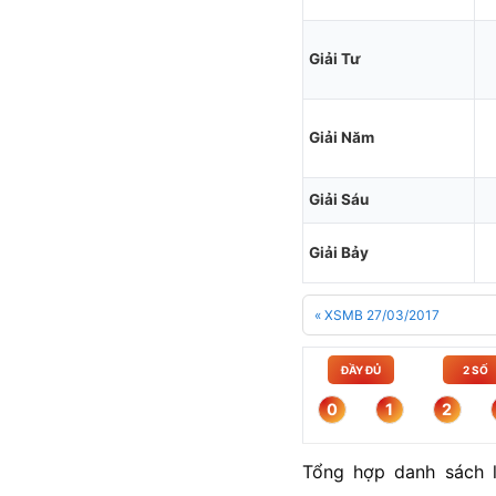
Giải Tư
Giải Năm
Giải Sáu
Giải Bảy
« XSMB 27/03/2017
ĐẦY ĐỦ
2 SỐ
0
1
2
Tổng hợp danh sách 