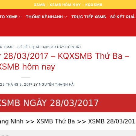
XSMB - XSMB HÔM NAY - KQXSMB
TO XSMB
THỐNG KÊ NHANH
TRỰC TIẾP XSMB
SỔ KẾT QUẢ
UẢ XSMB - SỔ KẾT QUẢ KQXSMB ĐẦY ĐỦ NHẤT
 28/03/2017 – KQXSMB Thứ Ba –
XSMB hôm nay
N
28 THÁNG 3, 2017
BY
NGUYỄN THANH HÀ