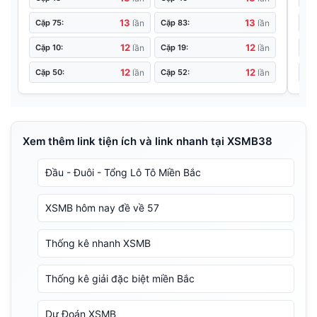
13
13
Cặp 75:
Cặp 83:
Cặ
lần
lần
12
12
Cặp 10:
Cặp 19:
Cặ
lần
lần
12
12
Cặp 50:
Cặp 52:
Cặ
lần
lần
Xem thêm link tiện ích và link nhanh tại XSMB38
Đầu - Đuôi - Tổng Lô Tô Miền Bắc
XSMB hôm nay đề về 57
Thống kê nhanh XSMB
Thống kê giải đặc biệt miền Bắc
Dự Đoán XSMB