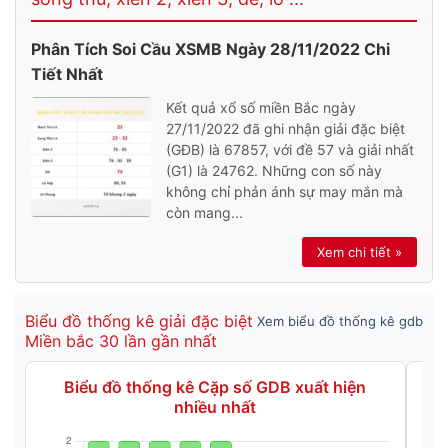
Phân Tích Soi Cầu XSMB Ngày 28/11/2022 Chi
Tiết Nhất
Kết quả xổ số miền Bắc ngày
27/11/2022 đã ghi nhận giải đặc biệt
(GĐB) là 67857, với đề 57 và giải nhất
(G1) là 24762. Những con số này
không chỉ phản ánh sự may mắn mà
còn mang...
Xem chi tiết »
Biểu đồ thống kê giải đặc biệt
Xem biểu đồ thống kê gdb
Miền bắc 30 lần gần nhất
Biểu đồ thống kê Cặp số GDB xuất hiện
B
nhiều nhất