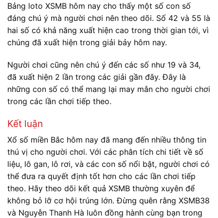
Bảng loto XSMB hôm nay cho thấy một số con số
đáng chú ý mà người chơi nên theo dõi. Số 42 và 55 là
hai số có khả năng xuất hiện cao trong thời gian tới, vì
chúng đã xuất hiện trong giải bảy hôm nay.
Người chơi cũng nên chú ý đến các số như 19 và 34,
đã xuất hiện 2 lần trong các giải gần đây. Đây là
những con số có thể mang lại may mắn cho người chơi
trong các lần chơi tiếp theo.
Kết luận
Xổ số miền Bắc hôm nay đã mang đến nhiều thông tin
thú vị cho người chơi. Với các phân tích chi tiết về số
liệu, lô gan, lô rơi, và các con số nổi bật, người chơi có
thể đưa ra quyết định tốt hơn cho các lần chơi tiếp
theo. Hãy theo dõi kết quả XSMB thường xuyên để
không bỏ lỡ cơ hội trúng lớn. Đừng quên rằng XSMB38
và Nguyễn Thanh Hà luôn đồng hành cùng bạn trong