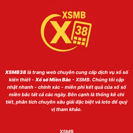
XSMB38
là trang web chuyên cung cấp dịch vụ xổ số
kiến thiết -
Xổ số Miền Bắc
- XSMB. Chúng tôi cập
nhật nhanh - chính xác - miễn phí kết quả của xổ số
miền bắc tất cả các ngày. Bên cạnh là thống kê chi
tiết, phân tích chuyên sâu giải đặc biệt và loto để quý
vị tham khảo.
XSMB