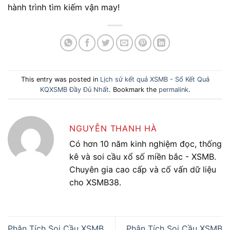
hành trình tìm kiếm vận may!
This entry was posted in
Lịch sử kết quả XSMB - Sổ Kết Quả
KQXSMB Đầy Đủ Nhất
. Bookmark the
permalink
.
NGUYỄN THANH HÀ
Có hơn 10 năm kinh nghiệm đọc, thống
kê và soi cầu xổ số miền bắc - XSMB.
Chuyên gia cao cấp và cố vấn dữ liệu
cho XSMB38.
Phân Tích Soi Cầu XSMB
Phân Tích Soi Cầu XSMB