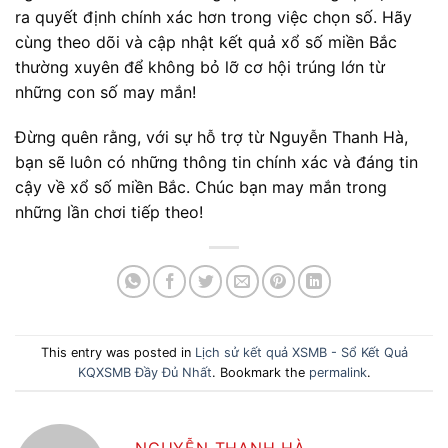
ra quyết định chính xác hơn trong việc chọn số. Hãy
cùng theo dõi và cập nhật kết quả xổ số miền Bắc
thường xuyên để không bỏ lỡ cơ hội trúng lớn từ
những con số may mắn!
Đừng quên rằng, với sự hỗ trợ từ Nguyễn Thanh Hà,
bạn sẽ luôn có những thông tin chính xác và đáng tin
cậy về xổ số miền Bắc. Chúc bạn may mắn trong
những lần chơi tiếp theo!
This entry was posted in
Lịch sử kết quả XSMB - Sổ Kết Quả
KQXSMB Đầy Đủ Nhất
. Bookmark the
permalink
.