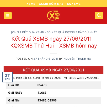
Skip
XSMB - XSMB HÔM NAY - KQXSMB
to
content
LỊCH SỬ KẾT QUẢ XSMB - SỔ KẾT QUẢ KQXSMB ĐẦY ĐỦ NHẤT
Kết Quả XSMB ngày 27/06/2011 –
KQXSMB Thứ Hai – XSMB hôm nay
POSTED ON
27 THÁNG 6, 2011
BY
NGUYỄN THANH HÀ
27
Th6