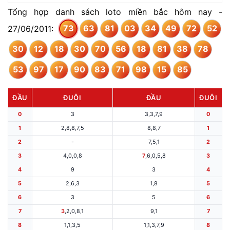
Tổng hợp danh sách loto miền bắc hôm nay -
27/06/2011:
73
63
81
03
34
49
72
52
30
12
18
30
70
56
18
81
38
78
53
97
17
90
83
71
98
15
85
ĐẦU
ĐUÔI
ĐẦU
ĐUÔI
0
3
3,3,7,9
0
1
2,8,8,7,5
8,8,7
1
2
-
7,5,1
2
3
4,0,0,8
7
,6,0,5,8
3
4
9
3
4
5
2,6,3
1,8
5
6
3
5
6
7
3
,2,0,8,1
9,1
7
8
1,1,3,5
1,1,3,7,9
8