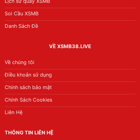
Lịch sử quay XSMB
Soi Cầu XSMB
Danh Sách Đề
VỀ XSMB38.LIVE
Về chúng tôi
Điều khoản sử dụng
Chính sách bảo mật
Chính Sách Cookies
Liên Hệ
THÔNG TIN LIÊN HỆ