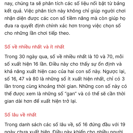
nay, chúng ta sẽ phân tích các số liệu nổi bật từ bảng
kết quả. Việc phân tích này không chỉ giúp người chơi
nhận diện được các con số tiềm năng mà còn giúp họ
đưa ra quyết định chính xác hơn trong việc chọn số
cho những lần chơi tiếp theo.
Số về nhiều nhất và ít nhất
Trong 30 ngày qua, số về nhiều nhất là 10 và 70, mỗi
số xuất hiện 16 lần. Điều này cho thấy sự ổn định và
khả năng xuất hiện cao của hai con số này. Ngược lại,
số 16, 47 và 80 là những số ít xuất hiện nhất, chỉ có 3
lần trong cùng khoảng thời gian. Những con số này có
thể được xem là những số “gan” và có thể sẽ cần thời
gian dài hơn để xuất hiện trở lại.
Số lâu về nhất
Trong danh sách các số lâu về, số 16 đứng đầu với 19
ngày chưa xuất hiện. Điều này khiến cho nhiều người