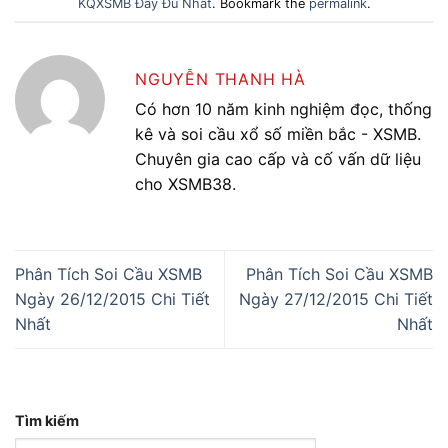
KQXSMB Đầy Đủ Nhất
. Bookmark the
permalink
.
NGUYỄN THANH HÀ
Có hơn 10 năm kinh nghiệm đọc, thống
kê và soi cầu xổ số miền bắc - XSMB.
Chuyên gia cao cấp và cố vấn dữ liệu
cho XSMB38.
Phân Tích Soi Cầu XSMB
Phân Tích Soi Cầu XSMB
Ngày 26/12/2015 Chi Tiết
Ngày 27/12/2015 Chi Tiết
Nhất
Nhất
Tìm kiếm