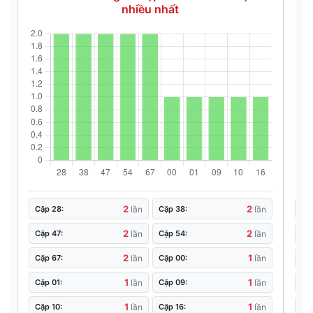
nhiều nhất
2
2
Cặp 28:
Cặp 38:
Cặ
lần
lần
2
2
Cặp 47:
Cặp 54:
Cặ
lần
lần
2
1
Cặp 67:
Cặp 00:
Cặ
lần
lần
1
1
Cặp 01:
Cặp 09:
Cặ
lần
lần
1
1
Cặp 10:
Cặp 16:
Cặp
lần
lần