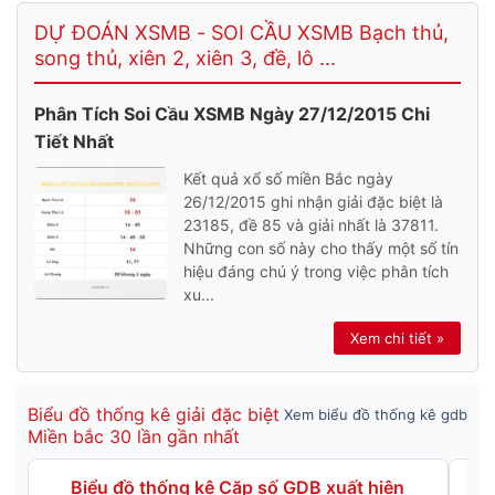
DỰ ĐOÁN XSMB - SOI CẦU XSMB Bạch thủ,
song thủ, xiên 2, xiên 3, đề, lô ...
Phân Tích Soi Cầu XSMB Ngày 27/12/2015 Chi
Tiết Nhất
Kết quả xổ số miền Bắc ngày
26/12/2015 ghi nhận giải đặc biệt là
23185, đề 85 và giải nhất là 37811.
Những con số này cho thấy một số tín
hiệu đáng chú ý trong việc phân tích
xu...
Xem chi tiết »
Biểu đồ thống kê giải đặc biệt
Xem biểu đồ thống kê gdb
Miền bắc 30 lần gần nhất
Biểu đồ thống kê Cặp số GDB xuất hiện
B