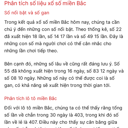
Phân tích số liệu xổ số miền Bắc
Số nổi bật và số gan
Trong kết quả xổ số miền Bắc hôm nay, chúng ta cần
chú ý đến những con số nổi bật. Theo thống kê, số 22
đã xuất hiện 18 lần, số 14 17 lần và số 49 15 lần. Đây là
những con số mà người chơi có thể cân nhắc cho
những lần chơi tiếp theo.
Bên cạnh đó, những số lâu về cũng rất đáng lưu ý. Số
55 đã không xuất hiện trong 16 ngày, số 83 12 ngày và
số 08 10 ngày. Những số này có thể được coi là số
gan, có khả năng sẽ xuất hiện trong thời gian tới.
Phân tích lô tô miền Bắc
Đối với lô tô miền Bắc, chúng ta có thể thấy rằng tổng
số lần về chẵn trong 30 ngày là 403, trong khi đó số
lần về lẻ là 407. Điều này cho thấy sự cân bằng giữa