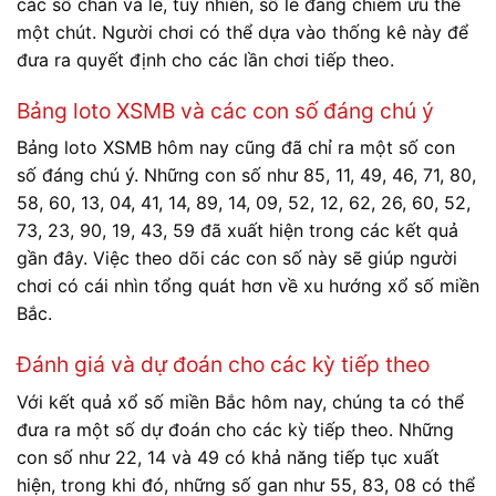
các số chẵn và lẻ, tuy nhiên, số lẻ đang chiếm ưu thế
một chút. Người chơi có thể dựa vào thống kê này để
đưa ra quyết định cho các lần chơi tiếp theo.
Bảng loto XSMB và các con số đáng chú ý
Bảng loto XSMB hôm nay cũng đã chỉ ra một số con
số đáng chú ý. Những con số như 85, 11, 49, 46, 71, 80,
58, 60, 13, 04, 41, 14, 89, 14, 09, 52, 12, 62, 26, 60, 52,
73, 23, 90, 19, 43, 59 đã xuất hiện trong các kết quả
gần đây. Việc theo dõi các con số này sẽ giúp người
chơi có cái nhìn tổng quát hơn về xu hướng xổ số miền
Bắc.
Đánh giá và dự đoán cho các kỳ tiếp theo
Với kết quả xổ số miền Bắc hôm nay, chúng ta có thể
đưa ra một số dự đoán cho các kỳ tiếp theo. Những
con số như 22, 14 và 49 có khả năng tiếp tục xuất
hiện, trong khi đó, những số gan như 55, 83, 08 có thể