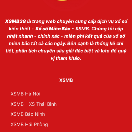
XSMB38
là trang web chuyên cung cấp dịch vụ xổ số
kiến thiết -
Xổ số Miền Bắc
- XSMB. Chúng tôi cập
nhật nhanh - chính xác - miễn phí kết quả của xổ số
miền bắc tất cả các ngày. Bên cạnh là thống kê chi
tiết, phân tích chuyên sâu giải đặc biệt và loto để quý
vị tham khảo.
XSMB
XSMB Hà Nội
XSMB – XS Thái Bình
XSMB Bắc Ninh
XSMB Hải Phòng