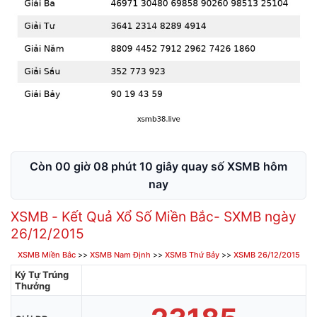
Còn 00 giờ 08 phút 10 giây quay số XSMB hôm
nay
XSMB - Kết Quả Xổ Số Miền Bắc- SXMB ngày
26/12/2015
XSMB Miền Bắc
>>
XSMB Nam Định
>>
XSMB Thứ Bảy
>>
XSMB 26/12/2015
Ký Tự Trúng
Thưởng