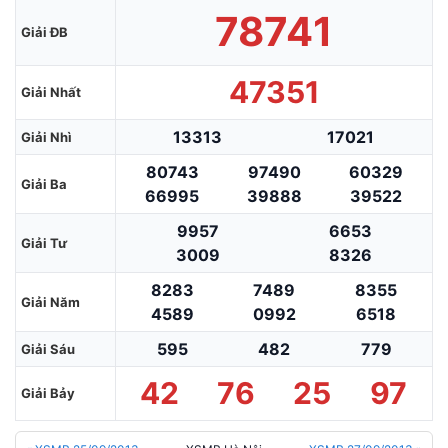
78741
Giải ĐB
47351
Giải Nhất
13313
17021
Giải Nhì
80743
97490
60329
Giải Ba
66995
39888
39522
9957
6653
Giải Tư
3009
8326
8283
7489
8355
Giải Năm
4589
0992
6518
595
482
779
Giải Sáu
42
76
25
97
Giải Bảy