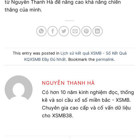
từ Nguyễn Thanh Hà để nâng cao khả năng chiến
thắng của mình.
This entry was posted in
Lịch sử kết quả XSMB - Sổ Kết Quả
KQXSMB Đầy Đủ Nhất
. Bookmark the
permalink
.
NGUYỄN THANH HÀ
Có hơn 10 năm kinh nghiệm đọc, thống
kê và soi cầu xổ số miền bắc - XSMB.
Chuyên gia cao cấp và cố vấn dữ liệu
cho XSMB38.