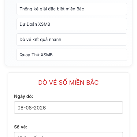
Thống kê giải đặc biệt miền Bắc
Dự Đoán XSMB
Dò vé kết quả nhanh
Quay Thử XSMB
DÒ VÉ SỐ MIỀN BẮC
Ngày dò:
Số vé: