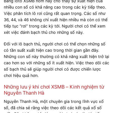
Bảng loto XSMB hôm nay cho thấy sự xuất hiện của
nhiều con số có khả năng cao trong các kỳ tiếp theo.
Việc phân tích lô rơi cũng rất quan trọng. Các số như
36, 44, và 46 không chỉ xuất hiện nhiều mà còn có thể
tiếp tục “rơi” trong các kỳ tới. Người chơi có thể xem
xét việc đánh bạch thủ cho những số này.
Đối với lô bạch thủ, người chơi có thể chọn những số
có tần suất xuất hiện cao trong thời gian gần đây.
Những con số này thường có khả năng xuất hiện trở lại
cao hơn so với những số ít xuất hiện. Việc theo dõi các
số bạch thủ sẽ giúp người chơi có được chiến lược
chơi hiệu quả hơn.
Những lưu ý khi chơi XSMB – Kinh nghiệm từ
Nguyễn Thanh Hà
Nguyễn Thanh Hà, một chuyên gia trong lĩnh vực xổ
số, đã chia sẻ rằng việc theo dõi các kết quả xổ số