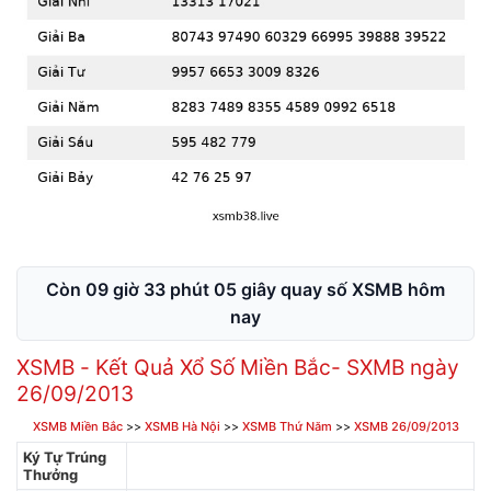
Còn 09 giờ 33 phút 04 giây quay số XSMB hôm
nay
XSMB - Kết Quả Xổ Số Miền Bắc- SXMB ngày
26/09/2013
XSMB Miền Bắc
>>
XSMB Hà Nội
>>
XSMB Thứ Năm
>>
XSMB 26/09/2013
Ký Tự Trúng
Thưởng