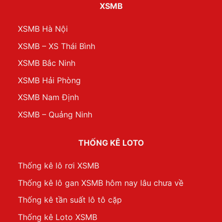
XSMB
XSMB Hà Nội
XSMB – XS Thái Bình
XSMB Bắc Ninh
XSMB Hải Phòng
XSMB Nam Định
XSMB – Quảng Ninh
XSMB Thứ Hai
THỐNG KÊ LOTO
XSMB Thứ Ba
Thống kê lô rơi XSMB
XSMB Thứ Tư
Thống kê lô gan XSMB hôm nay lâu chưa về
XSMB Thứ Năm
Thống kê tần suất lô tô cặp
XSMB Thứ Sáu
Thống kê Loto XSMB
XSMB Thứ Bảy