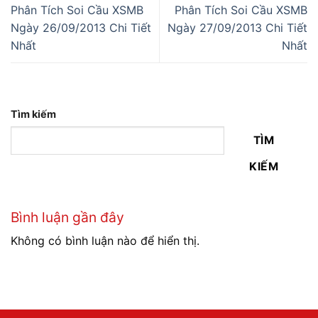
Phân Tích Soi Cầu XSMB
Phân Tích Soi Cầu XSMB
Ngày 26/09/2013 Chi Tiết
Ngày 27/09/2013 Chi Tiết
Nhất
Nhất
Tìm kiếm
TÌM
KIẾM
Bình luận gần đây
Không có bình luận nào để hiển thị.