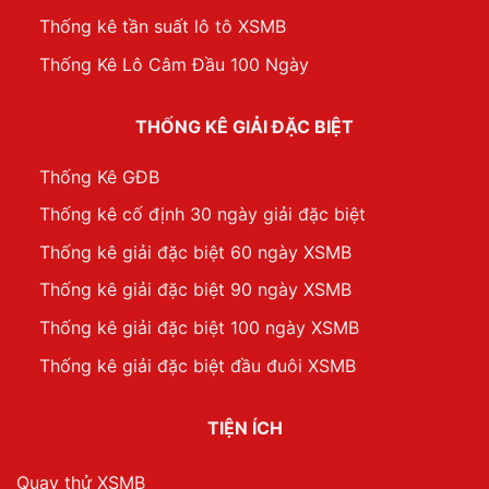
Thống kê tần suất lô tô XSMB
XSMB Chủ Nhật
Thống Kê Lô Câm Đầu 100 Ngày
Thống Kê Lô Câm Đuôi MB 100 Ngày
THỐNG KÊ GIẢI ĐẶC BIỆT
Thống kê xiên 3
Thống Kê GĐB
Thống kê & soi cầu xiên 2
Thống kê cố định 30 ngày giải đặc biệt
Thống kê Lô Xiên 4
Thống kê giải đặc biệt 60 ngày XSMB
Thống kê đầu đuôi tổng lô tô
Thống kê giải đặc biệt 90 ngày XSMB
Thống kê giải đặc biệt 100 ngày XSMB
Thống kê giải đặc biệt đầu đuôi XSMB
Thống kê tổng giải đặc biệt XSMB
TIỆN ÍCH
Thống kê giải đặc biệt theo năm XSMB
Thống kê giải đặc biệt theo tháng XSMB
Quay thử XSMB