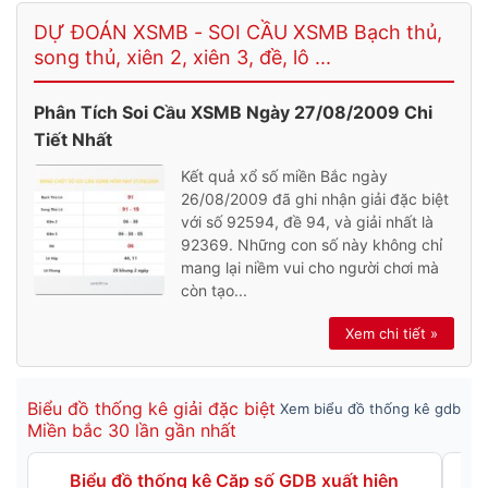
DỰ ĐOÁN XSMB - SOI CẦU XSMB Bạch thủ,
song thủ, xiên 2, xiên 3, đề, lô ...
Phân Tích Soi Cầu XSMB Ngày 27/08/2009 Chi
Tiết Nhất
Kết quả xổ số miền Bắc ngày
26/08/2009 đã ghi nhận giải đặc biệt
với số 92594, đề 94, và giải nhất là
92369. Những con số này không chỉ
mang lại niềm vui cho người chơi mà
còn tạo...
Xem chi tiết »
Biểu đồ thống kê giải đặc biệt
Xem biểu đồ thống kê gdb
Miền bắc 30 lần gần nhất
Biểu đồ thống kê Cặp số GDB xuất hiện
B