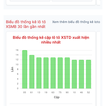
Biểu đồ thống kê lô tô
Xem thêm biểu đồ thống kê loto
XSMB 30 lần gần nhất
Biểu đồ thống kê cặp lô tô XSTD xuất hiện
Bi
nhiều nhất