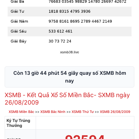
Còn 13 giờ 44 phút 53 giây quay số XSMB hôm
nay
XSMB - Kết Quả Xổ Số Miền Bắc- SXMB ngày
26/08/2009
XSMB Miền Bắc
>>
XSMB Bắc Ninh
>>
XSMB Thứ Tư
>>
XSMB 26/08/2009
Ký Tự Trúng
Thưởng