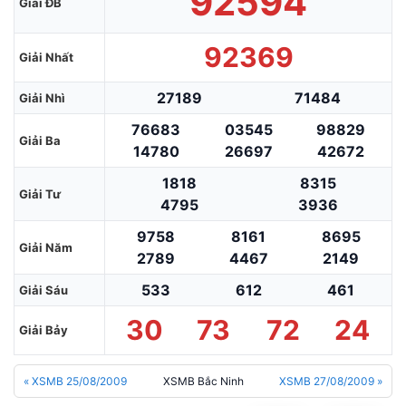
92594
Giải ĐB
92369
Giải Nhất
27189
71484
Giải Nhì
76683
03545
98829
Giải Ba
14780
26697
42672
1818
8315
Giải Tư
4795
3936
9758
8161
8695
Giải Năm
2789
4467
2149
533
612
461
Giải Sáu
30
73
72
24
Giải Bảy
« XSMB 25/08/2009
XSMB Bắc Ninh
XSMB 27/08/2009 »