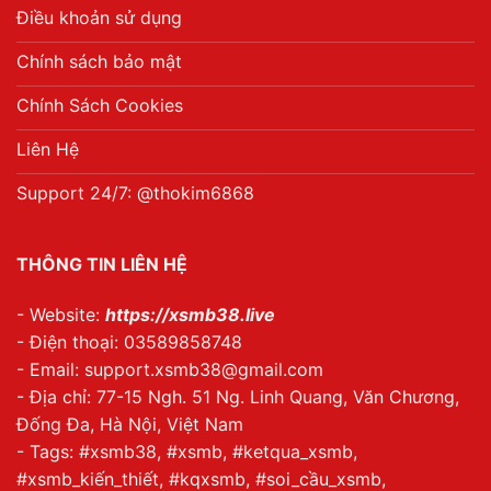
Điều khoản sử dụng
Chính sách bảo mật
Chính Sách Cookies
Liên Hệ
Support 24/7: @thokim6868
THÔNG TIN LIÊN HỆ
- Website:
https://xsmb38.live
- Điện thoại: 03589858748
- Email: support.xsmb38@gmail.com
- Địa chỉ: 77-15 Ngh. 51 Ng. Linh Quang, Văn Chương,
Đống Đa, Hà Nội, Việt Nam
- Tags: #xsmb38, #xsmb, #ketqua_xsmb,
#xsmb_kiến_thiết, #kqxsmb, #soi_cầu_xsmb,