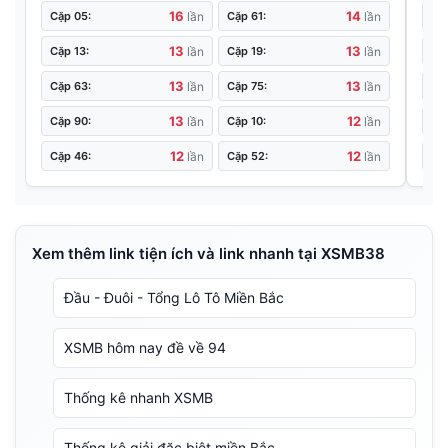
16
14
Cặp 05:
Cặp 61:
Cặ
lần
lần
13
13
Cặp 13:
Cặp 19:
Cặp
lần
lần
13
13
Cặp 63:
Cặp 75:
Cặp
lần
lần
13
12
Cặp 90:
Cặp 10:
Cặ
lần
lần
12
12
Cặp 46:
Cặp 52:
Cặ
lần
lần
Xem thêm link tiện ích và link nhanh tại XSMB38
Đầu - Đuôi - Tổng Lô Tô Miền Bắc
XSMB hôm nay đề về 94
Thống kê nhanh XSMB
Thống kê giải đặc biệt miền Bắc