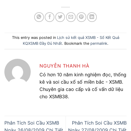
This entry was posted in
Lịch sử kết quả XSMB - Sổ Kết Quả
KQXSMB Đầy Đủ Nhất
. Bookmark the
permalink
.
NGUYỄN THANH HÀ
Có hơn 10 năm kinh nghiệm đọc, thống
kê và soi cầu xổ số miền bắc - XSMB.
Chuyên gia cao cấp và cố vấn dữ liệu
cho XSMB38.
Phân Tích Soi Cầu XSMB
Phân Tích Soi Cầu XSMB
Ngày 26/08/2009 Chi Tiết
Ngày 27/08/2009 Chi Tiết