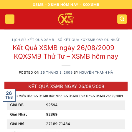
Skip
XSMB - XSMB HÔM NAY - KQXSMB
to
content
LỊCH SỬ KẾT QUẢ XSMB - SỔ KẾT QUẢ KQXSMB ĐẦY ĐỦ NHẤT
Kết Quả XSMB ngày 26/08/2009 –
KQXSMB Thứ Tư – XSMB hôm nay
POSTED ON
26 THÁNG 8, 2009
BY
NGUYỄN THANH HÀ
26
Th8