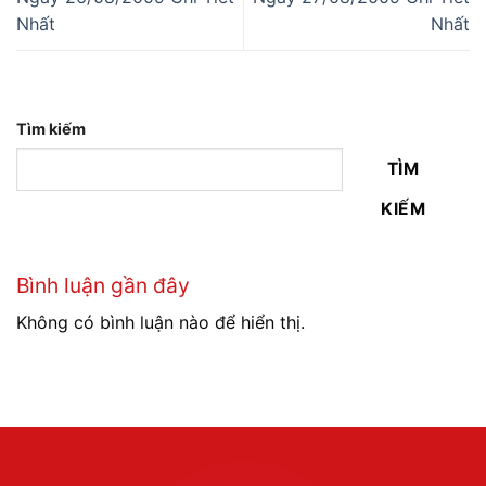
Nhất
Nhất
Tìm kiếm
TÌM
KIẾM
Bình luận gần đây
Không có bình luận nào để hiển thị.