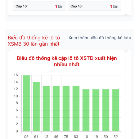
1
1
Cặp 10:
Cặp 16:
Cặp
lần
lần
Biểu đồ thống kê lô tô
Xem thêm biểu đồ thống kê loto
XSMB 30 lần gần nhất
Biểu đồ thống kê cặp lô tô XSTD xuất hiện
Bi
nhiều nhất