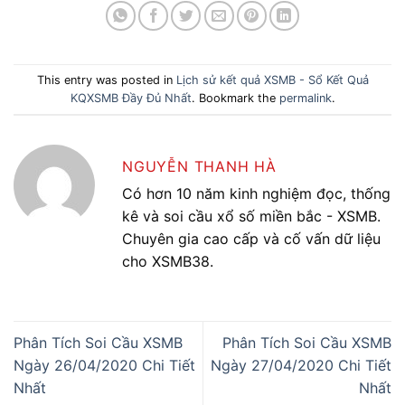
This entry was posted in
Lịch sử kết quả XSMB - Sổ Kết Quả
KQXSMB Đầy Đủ Nhất
. Bookmark the
permalink
.
NGUYỄN THANH HÀ
Có hơn 10 năm kinh nghiệm đọc, thống
kê và soi cầu xổ số miền bắc - XSMB.
Chuyên gia cao cấp và cố vấn dữ liệu
cho XSMB38.
Phân Tích Soi Cầu XSMB
Phân Tích Soi Cầu XSMB
Ngày 26/04/2020 Chi Tiết
Ngày 27/04/2020 Chi Tiết
Nhất
Nhất