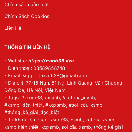
Chính sách bảo mật
Chính Sách Cookies
Liên Hệ
THÔNG TIN LIÊN HỆ
- Website:
https://xsmb38.live
- Điện thoại: 03589858748
- Email: support.xsmb38@gmail.com
- Địa chỉ: 77-15 Ngh. 51 Ng. Linh Quang, Văn Chương,
Đống Đa, Hà Nội, Việt Nam
- Tags: #xsmb38, #xsmb, #ketqua_xsmb,
#xsmb_kiến_thiết, #kqxsmb, #soi_cầu_xsmb,
#thống_kê_giải_đặc_biệt
- Từ khoá liên quan: xsmb38, xsmb, ketqua xsmb,
xsmb kiến thiết, kqxsmb, soi cầu xsmb, thống kê giải