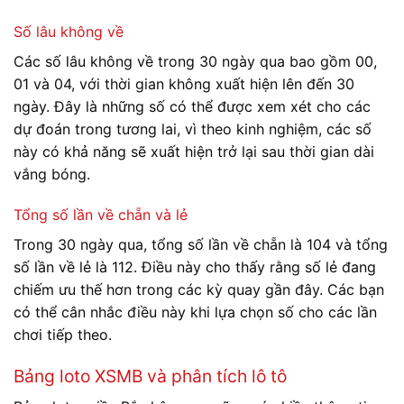
Số lâu không về
Các số lâu không về trong 30 ngày qua bao gồm 00,
01 và 04, với thời gian không xuất hiện lên đến 30
ngày. Đây là những số có thể được xem xét cho các
dự đoán trong tương lai, vì theo kinh nghiệm, các số
này có khả năng sẽ xuất hiện trở lại sau thời gian dài
vắng bóng.
Tổng số lần về chẵn và lẻ
Trong 30 ngày qua, tổng số lần về chẵn là 104 và tổng
số lần về lẻ là 112. Điều này cho thấy rằng số lẻ đang
chiếm ưu thế hơn trong các kỳ quay gần đây. Các bạn
có thể cân nhắc điều này khi lựa chọn số cho các lần
chơi tiếp theo.
Bảng loto XSMB và phân tích lô tô