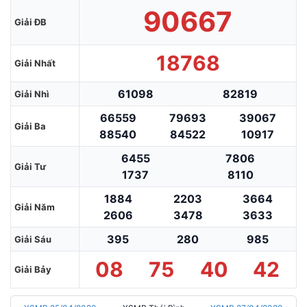
90667
Giải ĐB
18768
Giải Nhất
61098
82819
Giải Nhì
66559
79693
39067
Giải Ba
88540
84522
10917
6455
7806
Giải Tư
1737
8110
1884
2203
3664
Giải Năm
2606
3478
3633
395
280
985
Giải Sáu
08
75
40
42
Giải Bảy