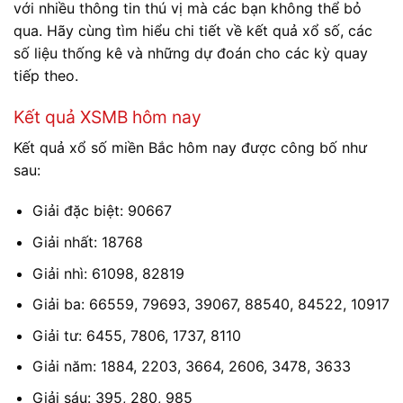
với nhiều thông tin thú vị mà các bạn không thể bỏ
qua. Hãy cùng tìm hiểu chi tiết về kết quả xổ số, các
số liệu thống kê và những dự đoán cho các kỳ quay
tiếp theo.
Kết quả XSMB hôm nay
Kết quả xổ số miền Bắc hôm nay được công bố như
sau:
Giải đặc biệt: 90667
Giải nhất: 18768
Giải nhì: 61098, 82819
Giải ba: 66559, 79693, 39067, 88540, 84522, 10917
Giải tư: 6455, 7806, 1737, 8110
Giải năm: 1884, 2203, 3664, 2606, 3478, 3633
Giải sáu: 395, 280, 985