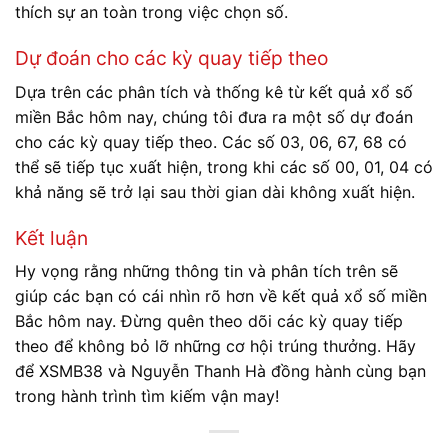
thích sự an toàn trong việc chọn số.
Dự đoán cho các kỳ quay tiếp theo
Dựa trên các phân tích và thống kê từ kết quả xổ số
miền Bắc hôm nay, chúng tôi đưa ra một số dự đoán
cho các kỳ quay tiếp theo. Các số 03, 06, 67, 68 có
thể sẽ tiếp tục xuất hiện, trong khi các số 00, 01, 04 có
khả năng sẽ trở lại sau thời gian dài không xuất hiện.
Kết luận
Hy vọng rằng những thông tin và phân tích trên sẽ
giúp các bạn có cái nhìn rõ hơn về kết quả xổ số miền
Bắc hôm nay. Đừng quên theo dõi các kỳ quay tiếp
theo để không bỏ lỡ những cơ hội trúng thưởng. Hãy
để XSMB38 và Nguyễn Thanh Hà đồng hành cùng bạn
trong hành trình tìm kiếm vận may!