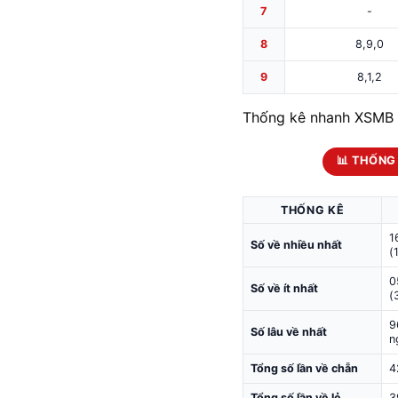
7
-
8
8,9,0
9
8,1,2
Thống kê nhanh XSMB 3
📊 THỐNG
THỐNG KÊ
1
Số về nhiều nhất
(
0
Số về ít nhất
(
9
Số lâu về nhất
n
Tổng số lần về chẵn
4
Tổng số lần về lẻ
3