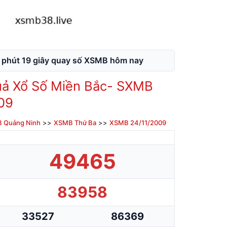
 phút 18 giây quay số XSMB hôm nay
uả Xổ Số Miền Bắc- SXMB
09
 Quảng Ninh
>>
XSMB Thứ Ba
>>
XSMB 24/11/2009
49465
83958
33527
86369