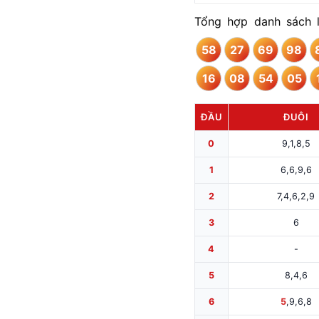
Tổng hợp danh sách 
58
27
69
98
16
08
54
05
ĐẦU
ĐUÔI
0
9,1,8,5
1
6,6,9,6
2
7,4,6,2,9
3
6
4
-
5
8,4,6
6
5
,9,6,8