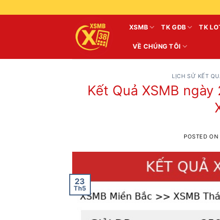
Skip
to
XSMB
TK GĐB
TK LO
content
VỀ CHÚNG TÔI
LỊCH SỬ KẾT Q
Kết Quả XSMB ngày 
POSTED ON
23
Th5