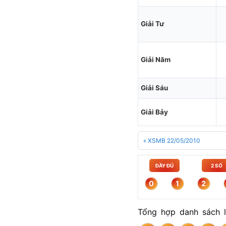
Giải Tư
Giải Năm
Giải Sáu
Giải Bảy
« XSMB 22/05/2010
ĐẦY ĐỦ
2 SỐ
0
1
2
Tổng hợp danh sách 