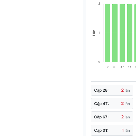
2
Cặp 28:
lần
2
Cặp 47:
lần
2
Cặp 67:
lần
1
Cặp 01:
lần