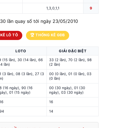
1,3,0,1,1
9
0 lần quay số tới ngày 23/05/2010
 KÊ LÔ TÔ
🏆 THỐNG KÊ GĐB
LOTO
GIẢI ĐẶC BIỆT
9 (15 lần), 30 (14 lần), 66
33 (2 lần), 70 (2 lần), 98
14 lần)
(2 lần)
1 (3 lần), 08 (3 lần), 27 (3
00 (0 lần), 01 (0 lần), 03
ần)
(0 lần)
8 (16 ngày), 90 (16
00 (30 ngày), 01 (30
gày), 01 (15 ngày)
ngày), 03 (30 ngày)
16
16
94
14