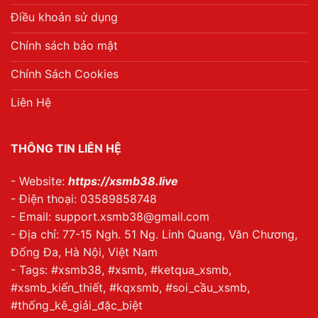
Điều khoản sử dụng
Chính sách bảo mật
Chính Sách Cookies
Liên Hệ
THÔNG TIN LIÊN HỆ
- Website:
https://xsmb38.live
- Điện thoại: 03589858748
- Email: support.xsmb38@gmail.com
- Địa chỉ: 77-15 Ngh. 51 Ng. Linh Quang, Văn Chương,
Đống Đa, Hà Nội, Việt Nam
- Tags: #xsmb38, #xsmb, #ketqua_xsmb,
#xsmb_kiến_thiết, #kqxsmb, #soi_cầu_xsmb,
#thống_kê_giải_đặc_biệt