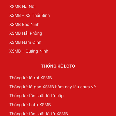
XSMB Hà Nội
XSMB – XS Thái Bình
XSMB Bắc Ninh
XSMB Hải Phòng
XSMB Nam Định
XSMB – Quảng Ninh
XSMB Thứ Hai
THỐNG KÊ LOTO
XSMB Thứ Ba
Thống kê lô rơi XSMB
XSMB Thứ Tư
Thống kê lô gan XSMB hôm nay lâu chưa về
XSMB Thứ Năm
Thống kê tần suất lô tô cặp
XSMB Thứ Sáu
Thống kê Loto XSMB
XSMB Thứ Bảy
Thống kê tần suất lô tô XSMB
XSMB Chủ Nhật