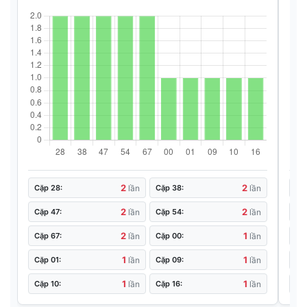
2
2
Cặp 28:
Cặp 38:
Cặ
lần
lần
2
2
Cặp 47:
Cặp 54:
Cặ
lần
lần
2
1
Cặp 67:
Cặp 00:
Cặ
lần
lần
1
1
Cặp 01:
Cặp 09:
Cặ
lần
lần
1
1
Cặp 10:
Cặp 16:
Cặp
lần
lần