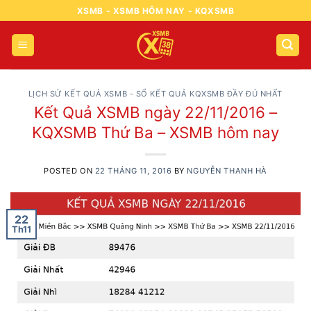
Skip
XSMB - XSMB HÔM NAY - KQXSMB
to
content
LỊCH SỬ KẾT QUẢ XSMB - SỔ KẾT QUẢ KQXSMB ĐẦY ĐỦ NHẤT
Kết Quả XSMB ngày 22/11/2016 –
KQXSMB Thứ Ba – XSMB hôm nay
POSTED ON
22 THÁNG 11, 2016
BY
NGUYỄN THANH HÀ
22
Th11