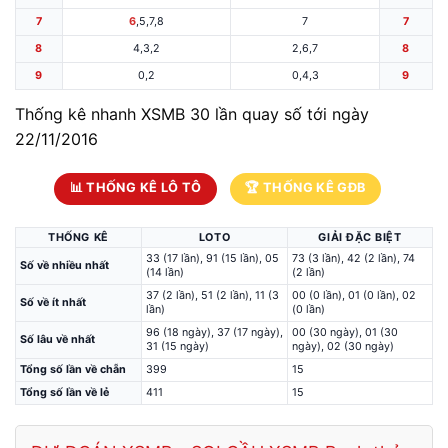
7
6
,5,7,8
7
7
8
4,3,2
2,6,7
8
9
0,2
0,4,3
9
Thống kê nhanh XSMB 30 lần quay số tới ngày
22/11/2016
📊 THỐNG KÊ LÔ TÔ
🏆 THỐNG KÊ GĐB
THỐNG KÊ
LOTO
GIẢI ĐẶC BIỆT
33 (17 lần), 91 (15 lần), 05
73 (3 lần), 42 (2 lần), 74
Số về nhiều nhất
(14 lần)
(2 lần)
37 (2 lần), 51 (2 lần), 11 (3
00 (0 lần), 01 (0 lần), 02
Số về ít nhất
lần)
(0 lần)
96 (18 ngày), 37 (17 ngày),
00 (30 ngày), 01 (30
Số lâu về nhất
31 (15 ngày)
ngày), 02 (30 ngày)
Tổng số lần về chẵn
399
15
Tổng số lần về lẻ
411
15