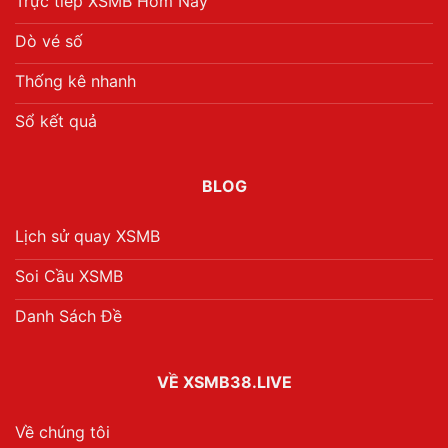
Trực tiếp XSMB Hôm Nay
Dò vé số
Thống kê nhanh
Sổ kết quả
BLOG
Lịch sử quay XSMB
Soi Cầu XSMB
Danh Sách Đề
VỀ XSMB38.LIVE
Về chúng tôi