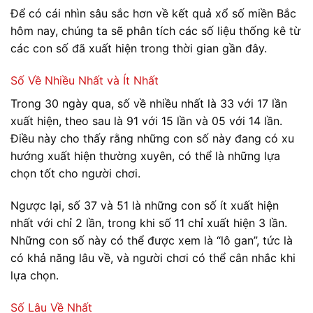
Để có cái nhìn sâu sắc hơn về kết quả xổ số miền Bắc
hôm nay, chúng ta sẽ phân tích các số liệu thống kê từ
các con số đã xuất hiện trong thời gian gần đây.
Số Về Nhiều Nhất và Ít Nhất
Trong 30 ngày qua, số về nhiều nhất là 33 với 17 lần
xuất hiện, theo sau là 91 với 15 lần và 05 với 14 lần.
Điều này cho thấy rằng những con số này đang có xu
hướng xuất hiện thường xuyên, có thể là những lựa
chọn tốt cho người chơi.
Ngược lại, số 37 và 51 là những con số ít xuất hiện
nhất với chỉ 2 lần, trong khi số 11 chỉ xuất hiện 3 lần.
Những con số này có thể được xem là “lô gan”, tức là
có khả năng lâu về, và người chơi có thể cân nhắc khi
lựa chọn.
Số Lâu Về Nhất