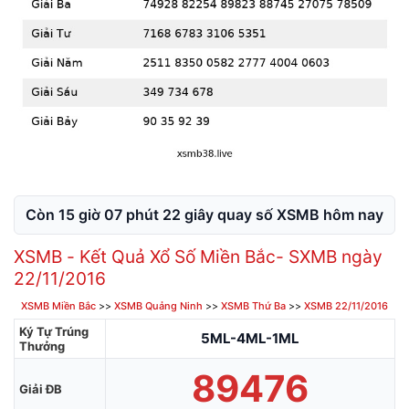
Còn 15 giờ 07 phút 22 giây quay số XSMB hôm nay
XSMB - Kết Quả Xổ Số Miền Bắc- SXMB ngày
22/11/2016
XSMB Miền Bắc
>>
XSMB Quảng Ninh
>>
XSMB Thứ Ba
>>
XSMB 22/11/2016
Ký Tự Trúng
5ML-4ML-1ML
Thưởng
89476
Giải ĐB