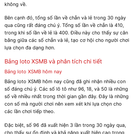
Bên cạnh đó, tổng số lần về chẵn và lẻ trong 30 ngày
qua cũng rất đáng chú ý. Tổng số lần về chẵn là 410,
trong khi số lần về lẻ là 400. Điều này cho thấy sự cân
bằng giữa các số chẵn và lẻ, tạo cơ hội cho người chơi
lựa chọn đa dạng hơn.
Bảng loto XSMB và phân tích chi tiết
Bảng loto XSMB hôm nay
Bảng loto XSMB hôm nay cũng đã ghi nhận nhiều con
số đáng chú ý. Các số lô tô như 96, 18, và 50 là những
số về nhiều nhất trong thời gian gần đây. Đây là những
con số mà người chơi nên xem xét khi lựa chọn cho
các lần chơi tiếp theo.
Đặc biệt, số 96 đã xuất hiện 3 lần trong 30 ngày qua,
cho thấy sự ổn định và khả năng xuất hiện cao trong
các kỳ quay tiếp theo. Trong khi đó, số 01, 02, và 03