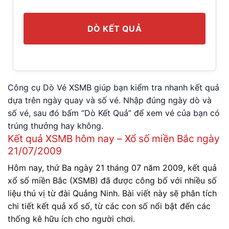
DÒ KẾT QUẢ
Công cụ Dò Vé XSMB giúp bạn kiểm tra nhanh kết quả
dựa trên ngày quay và số vé. Nhập đúng ngày dò và
số vé, sau đó bấm “Dò Kết Quả” để xem vé của bạn có
trúng thưởng hay không.
Kết quả XSMB hôm nay – Xổ số miền Bắc ngày
21/07/2009
Hôm nay, thứ Ba ngày 21 tháng 07 năm 2009, kết quả
xổ số miền Bắc (XSMB) đã được công bố với nhiều số
liệu thú vị từ đài Quảng Ninh. Bài viết này sẽ phân tích
chi tiết kết quả xổ số, từ các con số nổi bật đến các
thống kê hữu ích cho người chơi.