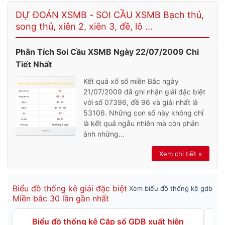
DỰ ĐOÁN XSMB - SOI CẦU XSMB Bạch thủ,
song thủ, xiên 2, xiên 3, đề, lô ...
Phân Tích Soi Cầu XSMB Ngày 22/07/2009 Chi
Tiết Nhất
Kết quả xổ số miền Bắc ngày
21/07/2009 đã ghi nhận giải đặc biệt
với số 07396, đề 96 và giải nhất là
53106. Những con số này không chỉ
là kết quả ngẫu nhiên mà còn phản
ánh những...
Xem chi tiết »
Biểu đồ thống kê giải đặc biệt
Xem biểu đồ thống kê gdb
Miền bắc 30 lần gần nhất
Biểu đồ thống kê Cặp số GDB xuất hiện
B
nhiều nhất