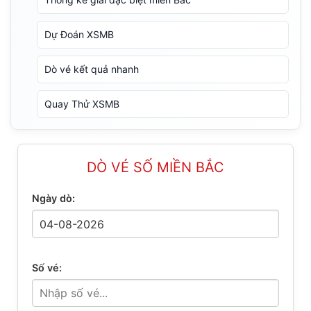
Dự Đoán XSMB
Dò vé kết quả nhanh
Quay Thử XSMB
DÒ VÉ SỐ MIỀN BẮC
Ngày dò:
Số vé: