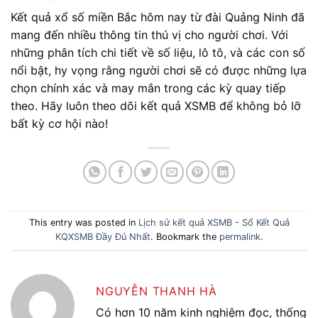
mang đến nhiều thông tin thú vị cho người chơi. Với
những phân tích chi tiết về số liệu, lô tô, và các con số
nổi bật, hy vọng rằng người chơi sẽ có được những lựa
chọn chính xác và may mắn trong các kỳ quay tiếp
theo. Hãy luôn theo dõi kết quả XSMB để không bỏ lỡ
bất kỳ cơ hội nào!
This entry was posted in
Lịch sử kết quả XSMB - Sổ Kết Quả
KQXSMB Đầy Đủ Nhất
. Bookmark the
permalink
.
NGUYỄN THANH HÀ
Có hơn 10 năm kinh nghiệm đọc, thống
kê và soi cầu xổ số miền bắc - XSMB.