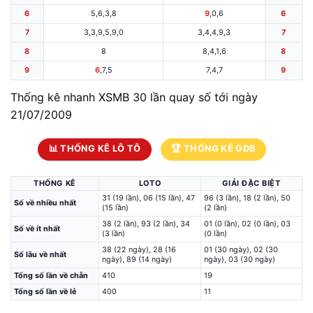
7
3,3,9,5,9,0
3,4,4,9,3
7
8
8
8,4,1,6
8
9
6
,7,5
7,4,7
9
Thống kê nhanh XSMB 30 lần quay số tới ngày
21/07/2009
📊 THỐNG KÊ LÔ TÔ
🏆 THỐNG KÊ GĐB
THỐNG KÊ
LOTO
GIẢI ĐẶC BIỆT
31 (19 lần), 06 (15 lần), 47
96 (3 lần), 18 (2 lần), 50
Số về nhiều nhất
(15 lần)
(2 lần)
38 (2 lần), 93 (2 lần), 34
01 (0 lần), 02 (0 lần), 03
Số về ít nhất
(3 lần)
(0 lần)
38 (22 ngày), 28 (16
01 (30 ngày), 02 (30
Số lâu về nhất
ngày), 89 (14 ngày)
ngày), 03 (30 ngày)
Tổng số lần về chẵn
410
19
Tổng số lần về lẻ
400
11