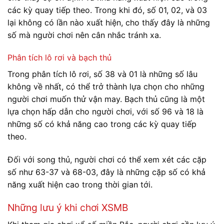
lại không có lần nào xuất hiện, cho thấy đây là những
số mà người chơi nên cân nhắc tránh xa.
Phân tích lô rơi và bạch thủ
Trong phân tích lô rơi, số 38 và 01 là những số lâu
không về nhất, có thể trở thành lựa chọn cho những
người chơi muốn thử vận may. Bạch thủ cũng là một
lựa chọn hấp dẫn cho người chơi, với số 96 và 18 là
những số có khả năng cao trong các kỳ quay tiếp
theo.
Đối với song thủ, người chơi có thể xem xét các cặp
số như 63-37 và 68-03, đây là những cặp số có khả
năng xuất hiện cao trong thời gian tới.
Những lưu ý khi chơi XSMB
Khi tham gia chơi xổ số miền Bắc, người chơi cần lưu ý