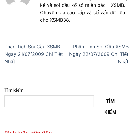
Chuyên gia cao cấp và cố vấn dữ liệu
cho XSMB38.
Phân Tích Soi Cầu XSMB
Phân Tích Soi Cầu XSMB
Ngày 21/07/2009 Chi Tiết
Ngày 22/07/2009 Chi Tiết
Nhất
Nhất
Tìm kiếm
TÌM
KIẾM
Bình luận gần đây